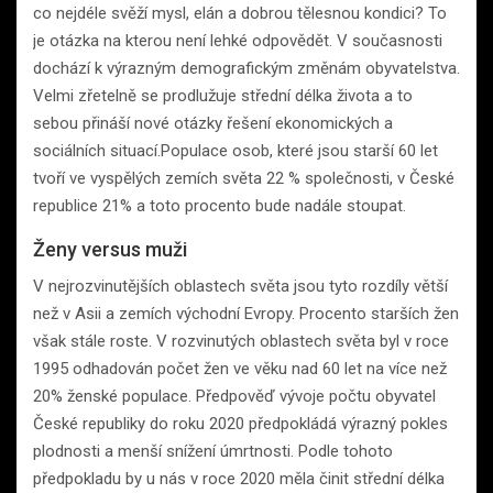
co nejdéle svěží mysl, elán a dobrou tělesnou kondici? To
je otázka na kterou není lehké odpovědět. V současnosti
dochází k výrazným demografickým změnám obyvatelstva.
Velmi zřetelně se prodlužuje střední délka života a to
sebou přináší nové otázky řešení ekonomických a
sociálních situací.Populace osob, které jsou starší 60 let
tvoří ve vyspělých zemích světa 22 % společnosti, v České
republice 21% a toto procento bude nadále stoupat.
Ženy versus muži
V nejrozvinutějších oblastech světa jsou tyto rozdíly větší
než v Asii a zemích východní Evropy. Procento starších žen
však stále roste. V rozvinutých oblastech světa byl v roce
1995 odhadován počet žen ve věku nad 60 let na více než
20% ženské populace. Předpověď vývoje počtu obyvatel
České republiky do roku 2020 předpokládá výrazný pokles
plodnosti a menší snížení úmrtnosti. Podle tohoto
předpokladu by u nás v roce 2020 měla činit střední délka