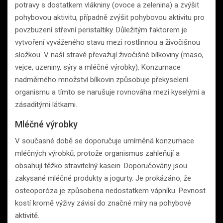
potravy s dostatkem vlákniny (ovoce a zelenina) a zvýšit
pohybovou aktivitu, případně zvýšit pohybovou aktivitu pro
povzbuzení střevní peristaltiky. Důležitým faktorem je
vytvoření vyváženého stavu mezi rostlinnou a živočišnou
složkou. V naší stravě převažují živočišné bílkoviny (maso,
vejce, uzeniny, sýry a mléčné výrobky). Konzumace
nadměrného množství bílkovin způsobuje překyselení
organismu a tímto se narušuje rovnováha mezi kyselými a
zásaditými látkami.
Mléčné výrobky
V současné době se doporučuje umírněná konzumace
mléčných výrobků, protože organismus zahleňují a
obsahují těžko stravitelný kasein. Doporučovány jsou
zakysané mléčné produkty a jogurty. Je prokázáno, že
osteoporóza je způsobena nedostatkem vápníku. Pevnost
kostí kromě výživy závisí do značné míry na pohybové
aktivitě.