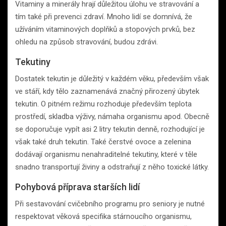
Vitaminy a minerály hrají důležitou úlohu ve stravování a
tím také při prevenci zdraví. Mnoho lidí se domnívá, že
užíváním vitaminových doplňků a stopových prvků, bez
ohledu na způsob stravování, budou zdrávi.
Tekutiny
Dostatek tekutin je důležitý v každém věku, především však
ve stáří, kdy tělo zaznamenává značný přirozený úbytek
tekutin. O pitném režimu rozhoduje především teplota
prostředí, skladba výživy, námaha organismu apod. Obecně
se doporučuje vypít asi 2 litry tekutin denně, rozhodující je
však také druh tekutin. Také čerstvé ovoce a zelenina
dodávají organismu nenahraditelné tekutiny, které v těle
snadno transportují živiny a odstraňují z něho toxické látky.
Pohybová příprava starších lidí
Při sestavování cvičebního programu pro seniory je nutné
respektovat věková specifika stárnoucího organismu,