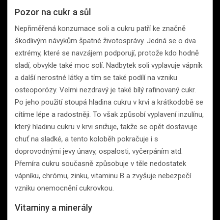
Pozor na cukr a sůl
Nepřiměřená konzumace soli a cukru patří ke značně
škodlivým návykům špatné životosprávy. Jedná se o dva
extrémy, které se navzájem podporují, protože kdo hodně
sladí, obvykle také moc solí. Nadbytek soli vyplavuje vápník
a další nerostné látky a tím se také podílí na vzniku
osteoporózy. Velmi nezdravý je také bílý rafinovaný cukr.
Po jeho použití stoupá hladina cukru v krvi a krátkodobě se
cítíme lépe a radostněji. To však způsobí vyplavení inzulínu,
který hladinu cukru v krvi snižuje, takže se opět dostavuje
chuť na sladké, a tento koloběh pokračuje i s
doprovodnými jevy únavy, ospalosti, vyčerpáním atd.
Přemíra cukru současně způsobuje v těle nedostatek
vápníku, chrómu, zinku, vitaminu B a zvyšuje nebezpečí
vzniku onemocnění cukrovkou.
Vitaminy a minerály