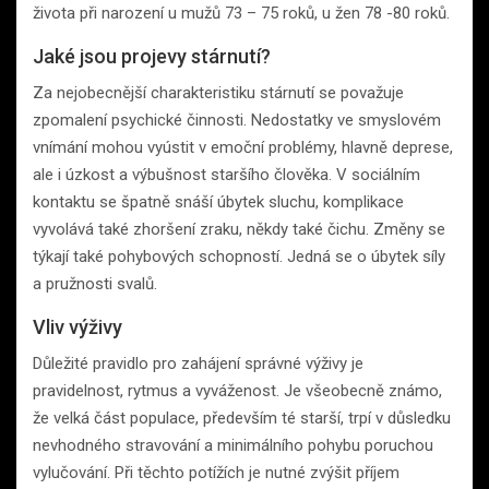
života při narození u mužů 73 – 75 roků, u žen 78 -80 roků.
Jaké jsou projevy stárnutí?
Za nejobecnější charakteristiku stárnutí se považuje
zpomalení psychické činnosti. Nedostatky ve smyslovém
vnímání mohou vyústit v emoční problémy, hlavně deprese,
ale i úzkost a výbušnost staršího člověka. V sociálním
kontaktu se špatně snáší úbytek sluchu, komplikace
vyvolává také zhoršení zraku, někdy také čichu. Změny se
týkají také pohybových schopností. Jedná se o úbytek síly
a pružnosti svalů.
Vliv výživy
Důležité pravidlo pro zahájení správné výživy je
pravidelnost, rytmus a vyváženost. Je všeobecně známo,
že velká část populace, především té starší, trpí v důsledku
nevhodného stravování a minimálního pohybu poruchou
vylučování. Při těchto potížích je nutné zvýšit příjem