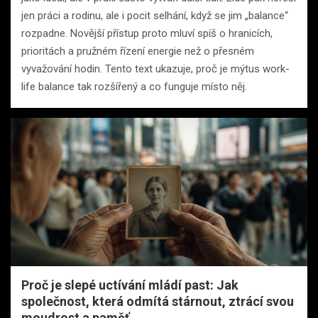
jen práci a rodinu, ale i pocit selhání, když se jim „balance“
rozpadne. Novější přístup proto mluví spíš o hranicích,
prioritách a pružném řízení energie než o přesném
vyvažování hodin. Tento text ukazuje, proč je mýtus work-
life balance tak rozšířený a co funguje místo něj.
Proč je slepé uctívání mládí past: Jak
společnost, která odmítá stárnout, ztrácí svou
moudrost a paměť