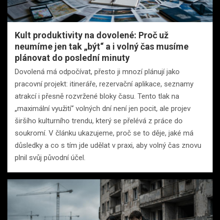
Kult produktivity na dovolené: Proč už
neumíme jen tak „být“ a i volný čas musíme
plánovat do poslední minuty
Dovolená má odpočívat, přesto ji mnozí plánují jako
pracovní projekt: itineráře, rezervační aplikace, seznamy
atrakcí i přesně rozvržené bloky času. Tento tlak na
„maximální využití“ volných dní není jen pocit, ale projev
širšího kulturního trendu, který se přelévá z práce do
soukromí. V článku ukazujeme, proč se to děje, jaké má
důsledky a co s tím jde udělat v praxi, aby volný čas znovu
plnil svůj původní účel.