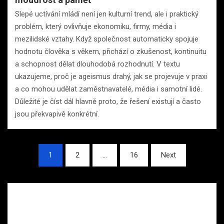
Slepé uctívání mládí není jen kulturní trend, ale i praktický
problém, který ovlivňuje ekonomiku, firmy, média i
mezilidské vztahy. Když společnost automaticky spojuje
hodnotu člověka s věkem, přichází o zkušenost, kontinuitu
a schopnost dělat dlouhodobá rozhodnutí. V textu
ukazujeme, proč je ageismus drahý, jak se projevuje v praxi
a co mohou udělat zaměstnavatelé, média i samotní lidé.
Důležité je číst dál hlavně proto, že řešení existují a často
jsou překvapivě konkrétní.
Stránkování
1
2
…
16
Next
příspěvků