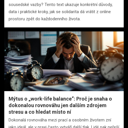
sousedské vazby? Tento text ukazuje konkrétní důvody,
data i praktické kroky, jak se solidarita dá vrátit z online
prostoru zpět do každodenního života.
Mýtus o „work-life balance“: Proč je snaha o
dokonalou rovnováhu jen dalším zdrojem
stresu a co hledat místo ní
Dokonalá rovnováha mezi prací a osobním životem zní
jako ideál, ale v praxi často vytváří další tlak. Lidé pak neřeší