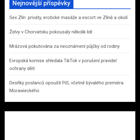
Nejnovější příspěvky
Sex Zlín: priváty, erotické masáže a escort ve Zlíně a okolí
Želvy v Chorvatsku pokousaly několik lidí
Mrázová pokutována za neoznámení půjčky od rodiny
Evropská komise shledala TikTok v porušení pravidel
ochrany dětí
Desítky poslanců opouští PiS, včetně bývalého premiéra
Morawieckého