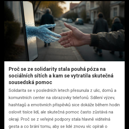
Proč se ze solidarity stala pouhá póza na
sociálních sítích a kam se vytratila skutečná
sousedská pomoc
Solidarita se v posledních letech přesunula z ulic, domů a
komunitních center na obrazovky telefonů. Sdílení výzev,
hashtagů a emotivních příspěvků sice dokáže během hodin
oslovit tisíce lidí, ale skutečná pomoc často zůstává na
okraji. Proč se z veřejné podpory stala hlavně viditelná
gesta a co brání tomu, aby se lidé znovu víc opírali o