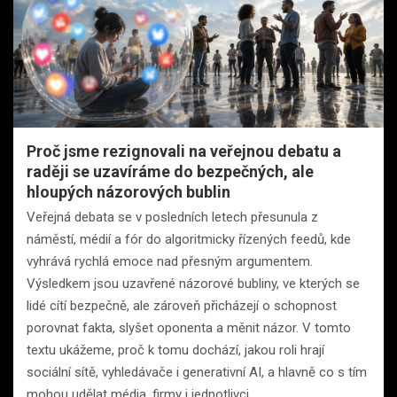
Proč jsme rezignovali na veřejnou debatu a
raději se uzavíráme do bezpečných, ale
hloupých názorových bublin
Veřejná debata se v posledních letech přesunula z
náměstí, médií a fór do algoritmicky řízených feedů, kde
vyhrává rychlá emoce nad přesným argumentem.
Výsledkem jsou uzavřené názorové bubliny, ve kterých se
lidé cítí bezpečně, ale zároveň přicházejí o schopnost
porovnat fakta, slyšet oponenta a měnit názor. V tomto
textu ukážeme, proč k tomu dochází, jakou roli hrají
sociální sítě, vyhledávače i generativní AI, a hlavně co s tím
mohou udělat média, firmy i jednotlivci.