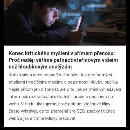
Konec kritického myšlení v přímém přenosu:
Proč raději věříme patnáctivteřinovým videím
než hloubkovým analýzám
Krátká videa dnes soupeří s dlouhými texty, odbornými
studiemi i tradičními médiími o pozornost i důvěru publika.
Nejde přitom jen o formát, ale o to, jak se mění vyhledávání
informací, rozhodování uživatelů i práce s obsahem na
webu. V textu ukazujeme, proč patnáctivteřinové klipy
často vyhrávají, co to znamená pro SEO, značky i tvůrce
webů a jak s tím prakticky pracovat.