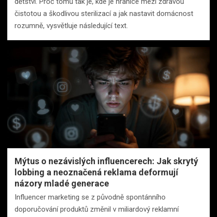
dětství. Proč tomu tak je, kde je hranice mezi zdravou
čistotou a škodlivou sterilizací a jak nastavit domácnost
rozumně, vysvětluje následující text.
Mýtus o nezávislých influencerech: Jak skrytý
lobbing a neoznačená reklama deformují
názory mladé generace
Influencer marketing se z původně spontánního
doporučování produktů změnil v miliardový reklamní