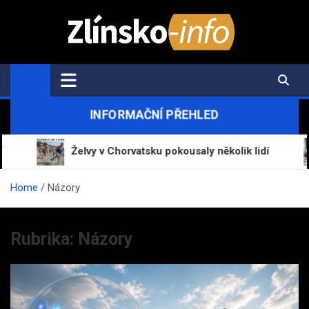
Skip
to
content
Zlínsko-Info.cz
Aktuální informace z regionu a zpravodajství
INFORMAČNÍ PŘEHLED
Želvy v Chorvatsku pokousaly několik lidí
Mráz
Home
Názory
Rubrika:
Názory