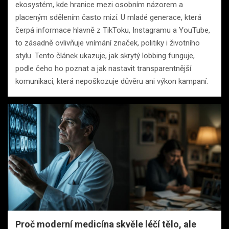
ekosystém, kde hranice mezi osobním názorem a
placeným sdělením často mizí. U mladé generace, která
čerpá informace hlavně z TikToku, Instagramu a YouTube,
to zásadně ovlivňuje vnímání značek, politiky i životního
stylu. Tento článek ukazuje, jak skrytý lobbing funguje,
podle čeho ho poznat a jak nastavit transparentnější
komunikaci, která nepoškozuje důvěru ani výkon kampaní.
Proč moderní medicína skvěle léčí tělo, ale