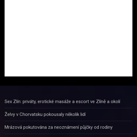
Sex Zlín: priváty, erotické masáže a escort ve Zlíně a okolí
Želvy v Chorvatsku pokousaly několik lidí
Mrázová pokutována za neoznámení půjčky od rodiny