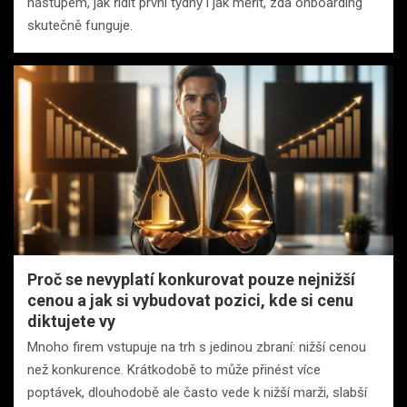
nástupem, jak řídit první týdny i jak měřit, zda onboarding
skutečně funguje.
Proč se nevyplatí konkurovat pouze nejnižší
cenou a jak si vybudovat pozici, kde si cenu
diktujete vy
Mnoho firem vstupuje na trh s jedinou zbraní: nižší cenou
než konkurence. Krátkodobě to může přinést více
poptávek, dlouhodobě ale často vede k nižší marži, slabší