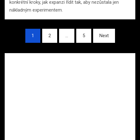
konkrétní kroky, jak expanzi řídit tak, aby nezůstala jen
nákladným experimentem.
Stránkování
1
2
…
5
Next
příspěvků