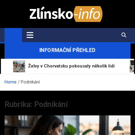
Skip
to
content
Zlínsko-Info.cz
Aktuální informace z regionu a zpravodajství
INFORMAČNÍ PŘEHLED
Želvy v Chorvatsku pokousaly několik lidí
Mráz
Home
Podnikání
Rubrika:
Podnikání