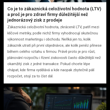
Co je to zákaznická celoživotní hodnota (LTV)
a proč je pro zdraví firmy důležitější než
jednorázový zisk z prodeje
Zákaznická celoživotní hodnota, zkráceně LTV, patří mezi
klíčové metriky, podle nichž firmy vyhodnocují skutečnou
výkonnost marketingu i obchodu. Neříká jen to, kolik
zákazník utratí při první objednávce, ale kolik peněz přinese
během celého vztahu s firmou. Právě proto je pro růst,
plánování rozpočtu i řízení ziskovosti často důležitější než
okamžitý zisk z jedné transakce. Pokud chcete lépe
chápat, kde firma vydělává a kde naopak zbytečně pálí
rozpočet, stojí za to číst dál.