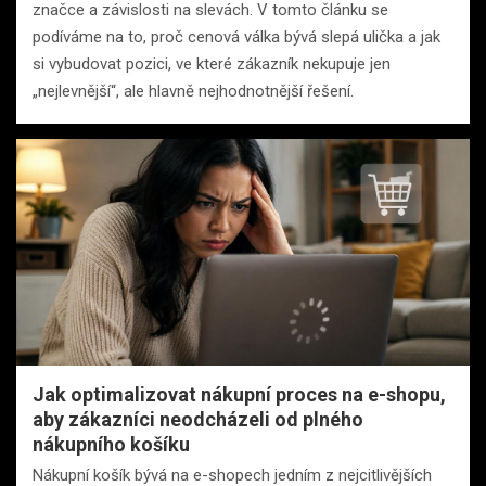
značce a závislosti na slevách. V tomto článku se
podíváme na to, proč cenová válka bývá slepá ulička a jak
si vybudovat pozici, ve které zákazník nekupuje jen
„nejlevnější“, ale hlavně nejhodnotnější řešení.
Jak optimalizovat nákupní proces na e-shopu,
aby zákazníci neodcházeli od plného
nákupního košíku
Nákupní košík bývá na e-shopech jedním z nejcitlivějších