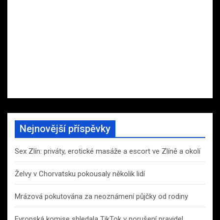
Nejnovější příspěvky
Sex Zlín: priváty, erotické masáže a escort ve Zlíně a okolí
Želvy v Chorvatsku pokousaly několik lidí
Mrázová pokutována za neoznámení půjčky od rodiny
Evropská komise shledala TikTok v porušení pravidel