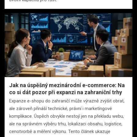
Jak na úspěšný mezinárodní e-commerce: Na
co si dát pozor při expanzi na zahraniční trhy
Expanze e-shopu do zahraničí může výrazně zvýšit obrat,
ale zároveň přináší technické, právní i marketingové
komplikace. Úspěch obvykle nestojí jen na překladu webu,
ale na správném výběru trhu, lokalizaci obsahu, logistice,
cenotvorbě a měření výkonu. Tento článek ukazuje