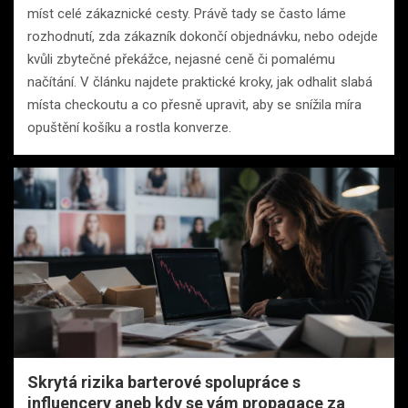
míst celé zákaznické cesty. Právě tady se často láme
rozhodnutí, zda zákazník dokončí objednávku, nebo odejde
kvůli zbytečné překážce, nejasné ceně či pomalému
načítání. V článku najdete praktické kroky, jak odhalit slabá
místa checkoutu a co přesně upravit, aby se snížila míra
opuštění košíku a rostla konverze.
Skrytá rizika barterové spolupráce s
influencery aneb kdy se vám propagace za