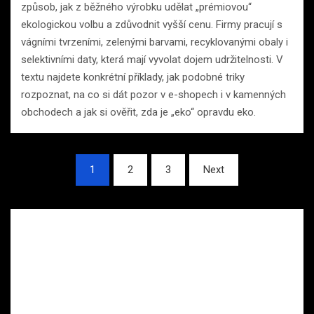
způsob, jak z běžného výrobku udělat „prémiovou“
ekologickou volbu a zdůvodnit vyšší cenu. Firmy pracují s
vágními tvrzeními, zelenými barvami, recyklovanými obaly i
selektivními daty, která mají vyvolat dojem udržitelnosti. V
textu najdete konkrétní příklady, jak podobné triky
rozpoznat, na co si dát pozor v e-shopech i v kamenných
obchodech a jak si ověřit, zda je „eko“ opravdu eko.
Stránkování
1
2
3
Next
příspěvků