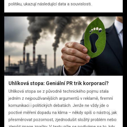
politiku, ukazují následující data a souvislosti.
Uhlíková stopa: Geniální PR trik korporací?
Uhlíková stopa se z původně technického pojmu stala
jedním z nejpoužívanějších argumentů v reklamě, firemní
komunikaci i politických debatách. Jenže ne vždy jde o
poctivé měření dopadu na klima – někdy spíš o nástroj, jak
přesměrovat pozornost, zjednodušit složitý problém nebo
zlepšit image značky. V textu níže se podíváme na to, kdy