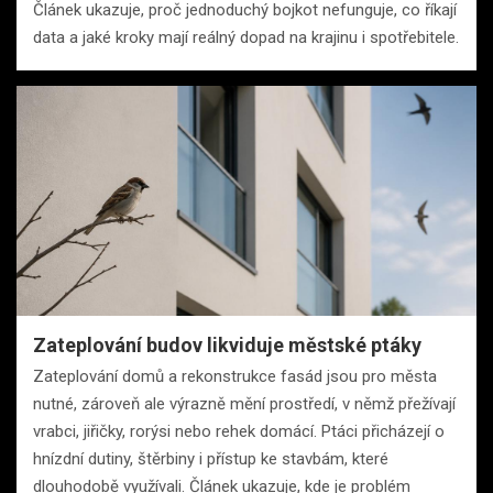
Článek ukazuje, proč jednoduchý bojkot nefunguje, co říkají
data a jaké kroky mají reálný dopad na krajinu i spotřebitele.
Zateplování budov likviduje městské ptáky
Zateplování domů a rekonstrukce fasád jsou pro města
nutné, zároveň ale výrazně mění prostředí, v němž přežívají
vrabci, jiřičky, rorýsi nebo rehek domácí. Ptáci přicházejí o
hnízdní dutiny, štěrbiny i přístup ke stavbám, které
dlouhodobě využívali. Článek ukazuje, kde je problém