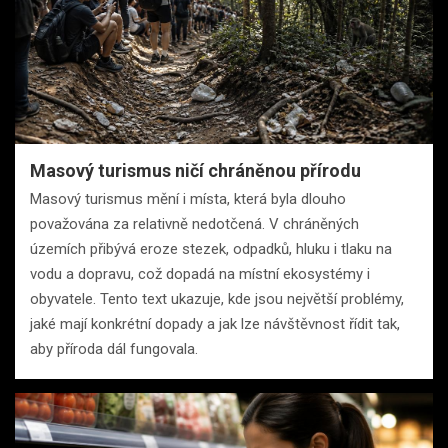
Masový turismus ničí chráněnou přírodu
Masový turismus mění i místa, která byla dlouho
považována za relativně nedotčená. V chráněných
územích přibývá eroze stezek, odpadků, hluku i tlaku na
vodu a dopravu, což dopadá na místní ekosystémy i
obyvatele. Tento text ukazuje, kde jsou největší problémy,
jaké mají konkrétní dopady a jak lze návštěvnost řídit tak,
aby příroda dál fungovala.