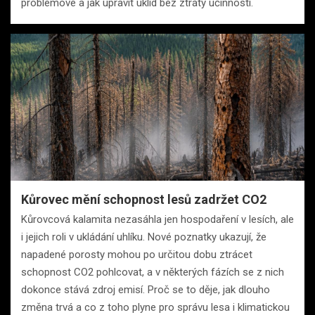
problémové a jak upravit úklid bez ztráty účinnosti.
Kůrovec mění schopnost lesů zadržet CO2
Kůrovcová kalamita nezasáhla jen hospodaření v lesích, ale
i jejich roli v ukládání uhlíku. Nové poznatky ukazují, že
napadené porosty mohou po určitou dobu ztrácet
schopnost CO2 pohlcovat, a v některých fázích se z nich
dokonce stává zdroj emisí. Proč se to děje, jak dlouho
změna trvá a co z toho plyne pro správu lesa i klimatickou