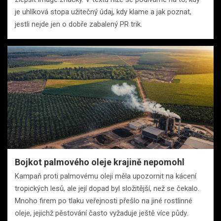
je uhlíková stopa užitečný údaj, kdy klame a jak poznat,
jestli nejde jen o dobře zabalený PR trik.
Bojkot palmového oleje krajině nepomohl
Kampaň proti palmovému oleji měla upozornit na kácení
tropických lesů, ale její dopad byl složitější, než se čekalo.
Mnoho firem po tlaku veřejnosti přešlo na jiné rostlinné
oleje, jejichž pěstování často vyžaduje ještě více půdy.