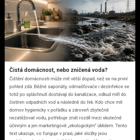
Čistá domácnost, nebo zničená voda?
Čištění domácnosti může mít větší dopad, než se na první
pohled zdá. Běžné saponáty, odmašťovače i dezinfekce se
totiž po spláchnutí dostávají do kanalizace, odkud míří do
čistíren odpadních vod a následně do řek. Kdo chce mít
domov hygienicky v pořádku a zároveň zbytečně
nezatěžovat vodu, potřebuje znát rozdíl mezi skutečně
účinným a jen marketingově „ekologickým“ úklidem. Tento
text ukazuje, co funguje v praxi, jaké složky jsou