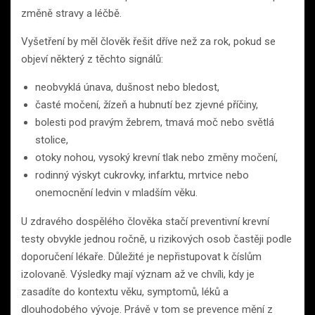
změně stravy a léčbě.
Vyšetření by měl člověk řešit dříve než za rok, pokud se
objeví některý z těchto signálů:
neobvyklá únava, dušnost nebo bledost,
časté močení, žízeň a hubnutí bez zjevné příčiny,
bolesti pod pravým žebrem, tmavá moč nebo světlá
stolice,
otoky nohou, vysoký krevní tlak nebo změny močení,
rodinný výskyt cukrovky, infarktu, mrtvice nebo
onemocnění ledvin v mladším věku.
U zdravého dospělého člověka stačí preventivní krevní
testy obvykle jednou ročně, u rizikových osob častěji podle
doporučení lékaře. Důležité je nepřistupovat k číslům
izolovaně. Výsledky mají význam až ve chvíli, kdy je
zasadíte do kontextu věku, symptomů, léků a
dlouhodobého vývoje. Právě v tom se prevence mění z