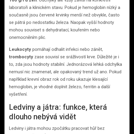
laboratoři a klinickém stavu. Pokud je hemoglobin nízký a
současně jsou červené krvinky menší než obvykle, často
se pátrá po nedostatku železa. Naopak vyšší hodnoty
mohou souviset s dehydratací, kouřením nebo
onemocněním plic.
Leukocyty
pomáhají odhalit infekci nebo zánět,
trombocyty
zase souvisí se srážlivostí krve. Důležité je i
to, zda jsou hodnoty stabilní. Jednorázová lehká odchylka
nemusí nic znamenat, ale opakovaný trend už ano. Pokud
například krevní obraz rok od roku ukazuje klesající
hemoglobin, je vhodné doplnit železo, ferritin a další
vyšetření.
Ledviny a játra: funkce, která
dlouho nebývá vidět
Ledviny i játra mohou zpočátku pracovat hůř bez