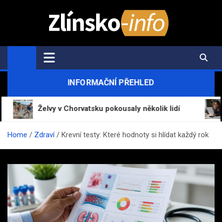
Skip
to
content
Zlínsko-Info.cz
Aktuální informace z regionu a zpravodajství
INFORMAČNÍ PŘEHLED
Želvy v Chorvatsku pokousaly několik lidí
Mrázo
Home
Zdraví
Krevní testy: Které hodnoty si hlídat každý rok