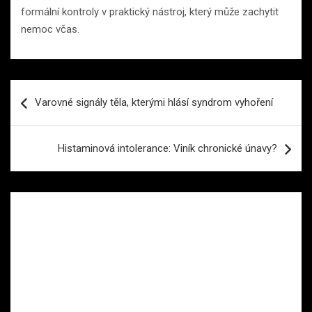
formální kontroly v praktický nástroj, který může zachytit
nemoc včas.
Navigace
Varovné signály těla, kterými hlásí syndrom vyhoření
pro
příspěvek
Histaminová intolerance: Viník chronické únavy?