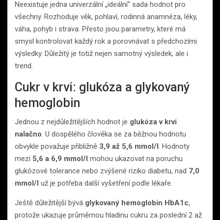
Neexistuje jedna univerzální „ideální“ sada hodnot pro
všechny. Rozhoduje věk, pohlaví, rodinná anamnéza, léky,
váha, pohyb i strava. Přesto jsou parametry, které má
smysl kontrolovat každý rok a porovnávat s předchozími
výsledky. Důležitý je totiž nejen samotný výsledek, ale i
trend.
Cukr v krvi: glukóza a glykovaný
hemoglobin
Jednou z nejdůležitějších hodnot je
glukóza v krvi
nalačno
. U dospělého člověka se za běžnou hodnotu
obvykle považuje přibližně
3,9 až 5,6 mmol/l
. Hodnoty
mezi
5,6 a 6,9 mmol/l
mohou ukazovat na poruchu
glukózové tolerance nebo zvýšené riziko diabetu, nad
7,0
mmol/l
už je potřeba další vyšetření podle lékaře.
Ještě důležitější bývá
glykovaný hemoglobin HbA1c
,
protože ukazuje průměrnou hladinu cukru za poslední 2 až