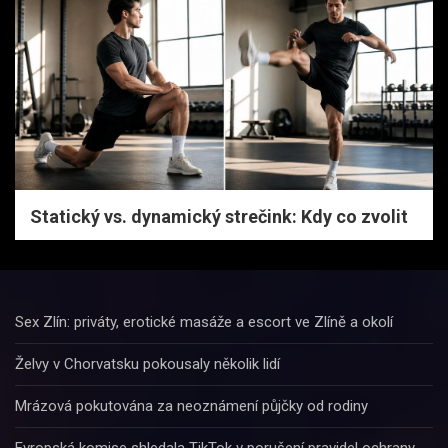
Statický vs. dynamický strečink: Kdy co zvolit
Sex Zlín: priváty, erotické masáže a escort ve Zlíně a okolí
Želvy v Chorvatsku pokousaly několik lidí
Mrázová pokutována za neoznámení půjčky od rodiny
Evropská komise shledala TikTok v porušení pravidel ochrany