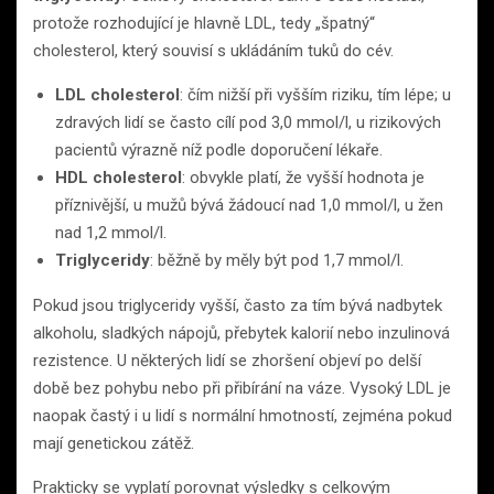
protože rozhodující je hlavně LDL, tedy „špatný“
cholesterol, který souvisí s ukládáním tuků do cév.
LDL cholesterol
: čím nižší při vyšším riziku, tím lépe; u
zdravých lidí se často cílí pod 3,0 mmol/l, u rizikových
pacientů výrazně níž podle doporučení lékaře.
HDL cholesterol
: obvykle platí, že vyšší hodnota je
příznivější, u mužů bývá žádoucí nad 1,0 mmol/l, u žen
nad 1,2 mmol/l.
Triglyceridy
: běžně by měly být pod 1,7 mmol/l.
Pokud jsou triglyceridy vyšší, často za tím bývá nadbytek
alkoholu, sladkých nápojů, přebytek kalorií nebo inzulinová
rezistence. U některých lidí se zhoršení objeví po delší
době bez pohybu nebo při přibírání na váze. Vysoký LDL je
naopak častý i u lidí s normální hmotností, zejména pokud
mají genetickou zátěž.
Prakticky se vyplatí porovnat výsledky s celkovým