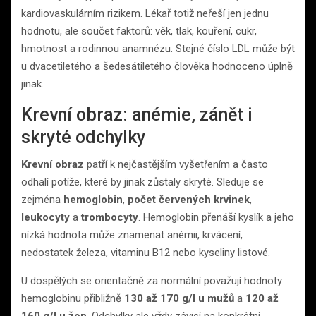
kardiovaskulárním rizikem. Lékař totiž neřeší jen jednu
hodnotu, ale součet faktorů: věk, tlak, kouření, cukr,
hmotnost a rodinnou anamnézu. Stejné číslo LDL může být
u dvacetiletého a šedesátiletého člověka hodnoceno úplně
jinak.
Krevní obraz: anémie, zánět i
skryté odchylky
Krevní obraz
patří k nejčastějším vyšetřením a často
odhalí potíže, které by jinak zůstaly skryté. Sleduje se
zejména
hemoglobin
,
počet červených krvinek
,
leukocyty
a
trombocyty
. Hemoglobin přenáší kyslík a jeho
nízká hodnota může znamenat anémii, krvácení,
nedostatek železa, vitaminu B12 nebo kyseliny listové.
U dospělých se orientačně za normální považují hodnoty
hemoglobinu přibližně
130 až 170 g/l u mužů
a
120 až
160 g/l u žen
. Odchylky ale vždy závisí na konkrétní