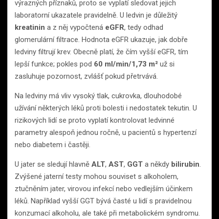
výrazných příznaků, proto se vyplatí sledovat jejich
laboratorní ukazatele pravidelně. U ledvin je důležitý
kreatinin
a z něj vypočtená
eGFR
, tedy odhad
glomerulární filtrace. Hodnota eGFR ukazuje, jak dobře
ledviny filtrují krev. Obecně platí, že čím vyšší eGFR, tím
lepší funkce; pokles pod
60 ml/min/1,73 m²
už si
zasluhuje pozornost, zvlášť pokud přetrvává.
Na ledviny má vliv vysoký tlak, cukrovka, dlouhodobé
užívání některých léků proti bolesti i nedostatek tekutin. U
rizikových lidí se proto vyplatí kontrolovat ledvinné
parametry alespoň jednou ročně, u pacientů s hypertenzí
nebo diabetem i častěji.
U jater se sledují hlavně
ALT
,
AST
,
GGT
a někdy
bilirubin
.
Zvýšené jaterní testy mohou souviset s alkoholem,
ztučněním jater, virovou infekcí nebo vedlejším účinkem
léků. Například vyšší GGT bývá časté u lidí s pravidelnou
konzumací alkoholu, ale také při metabolickém syndromu.