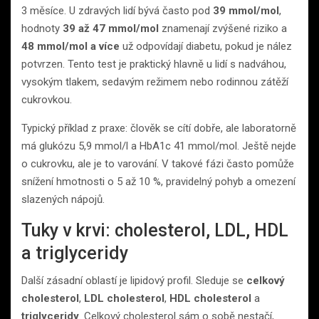
3 měsíce. U zdravých lidí bývá často pod
39 mmol/mol
,
hodnoty
39 až 47 mmol/mol
znamenají zvýšené riziko a
48 mmol/mol a více
už odpovídají diabetu, pokud je nález
potvrzen. Tento test je praktický hlavně u lidí s nadváhou,
vysokým tlakem, sedavým režimem nebo rodinnou zátěží
cukrovkou.
Typický příklad z praxe: člověk se cítí dobře, ale laboratorně
má glukózu 5,9 mmol/l a HbA1c 41 mmol/mol. Ještě nejde
o cukrovku, ale je to varování. V takové fázi často pomůže
snížení hmotnosti o 5 až 10 %, pravidelný pohyb a omezení
slazených nápojů.
Tuky v krvi: cholesterol, LDL, HDL
a triglyceridy
Další zásadní oblastí je lipidový profil. Sleduje se
celkový
cholesterol
,
LDL cholesterol
,
HDL cholesterol
a
triglyceridy
. Celkový cholesterol sám o sobě nestačí,