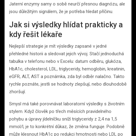
Jaterní enzymy samy o sobě neurčí přesnou diagnózu, ale
jsou důležitým signálem, že je potřeba hledat příčinu.
Jak si výsledky hlídat prakticky a
kdy řešit lékaře
Nejlepší strategie je mít výsledky zapsané v jedné
přehledné historii a sledovat jejich vývoj. Stačí jednoduchá
tabulka v telefonu nebo v Excelu: datum odběru, glukóza,
HbA1c, cholesterol, LDL, triglyceridy, hemoglobin, kreatinin,
eGFR, ALT, AST a poznámka, zda byl odběr nalačno. Takto
rychle poznáte, jestli se hodnoty zlepšují, nebo dlouhodobě
zhoršují.
Smysl má také porovnávat laboratorní výsledky s životním
stylem. Když člověk po třech měsících pravidelného
pohybu a úpravy jídelníčku sníží triglyceridy z 2,4 na 1,5
mmol/l, je to konkrétní důkaz, že změna funguje. Podobně
může klesnout HbA1c po redukci hmotnosti nebo LDL po