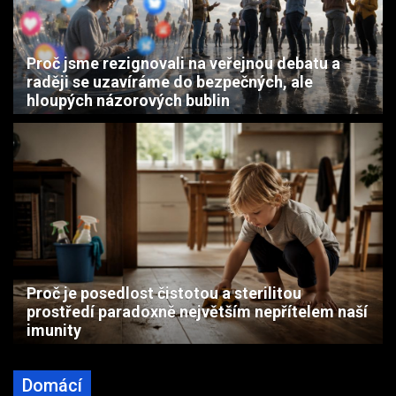
Proč jsme rezignovali na veřejnou debatu a
raději se uzavíráme do bezpečných, ale
hloupých názorových bublin
Proč je posedlost čistotou a sterilitou
prostředí paradoxně největším nepřítelem naší
imunity
Domácí