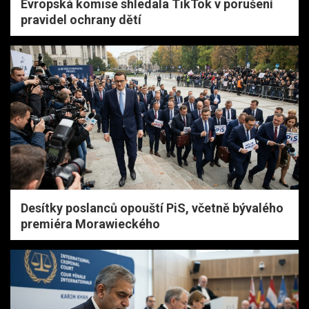
Evropská komise shledala TikTok v porušení
pravidel ochrany dětí
Desítky poslanců opouští PiS, včetně bývalého
premiéra Morawieckého