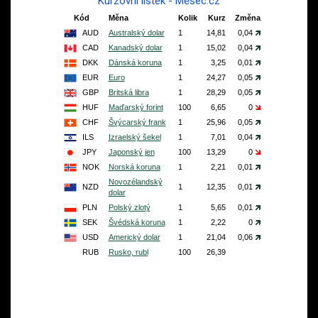
Kurzovní lístek - Měšec.cz