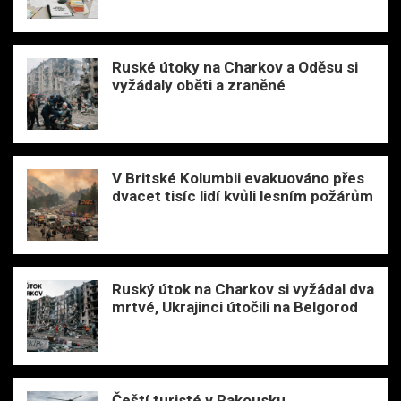
Ruské útoky na Charkov a Oděsu si
vyžádaly oběti a zraněné
V Britské Kolumbii evakuováno přes
dvacet tisíc lidí kvůli lesním požárům
Ruský útok na Charkov si vyžádal dva
mrtvé, Ukrajinci útočili na Belgorod
Čeští turisté v Rakousku