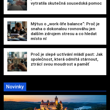
vytratila skutečná sousedská pomoc
Mýtus o „work-life balance“: Proč je
snaha o dokonalou rovnováhu jen
dalším zdrojem stresu a co hledat
místo ní
Proč je slepé uctívání mládí past: Jak
společnost, která odmítá stárnout,
ztrácí svou moudrost a paměť
Novinky