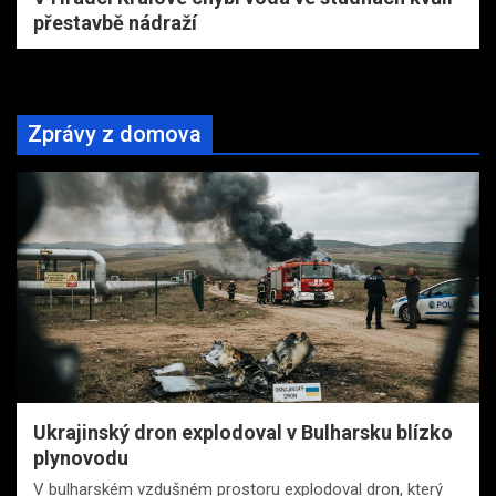
přestavbě nádraží
Zprávy z domova
Ukrajinský dron explodoval v Bulharsku blízko
plynovodu
V bulharském vzdušném prostoru explodoval dron, který