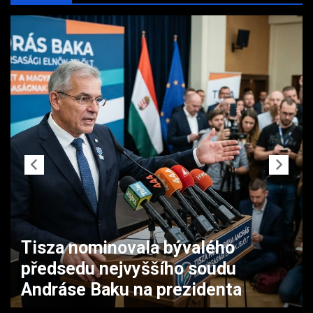
Ruské útoky na Charkov a Oděsu
si vyžádaly oběti a zraněné