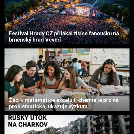
Festival Hrady CZ přilákal tisíce fanoušků na
brněnský hrad Veveří
Žáci v matematice excelují, chemie je pro ně
problematická, ukazuje výzkum