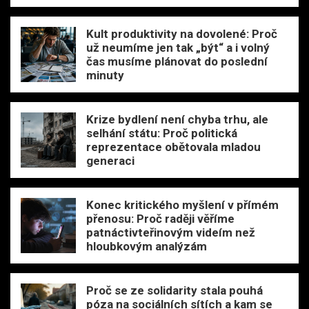
Kult produktivity na dovolené: Proč
už neumíme jen tak „být“ a i volný
čas musíme plánovat do poslední
minuty
Krize bydlení není chyba trhu, ale
selhání státu: Proč politická
reprezentace obětovala mladou
generaci
Konec kritického myšlení v přímém
přenosu: Proč raději věříme
patnáctivteřinovým videím než
hloubkovým analýzám
Proč se ze solidarity stala pouhá
póza na sociálních sítích a kam se