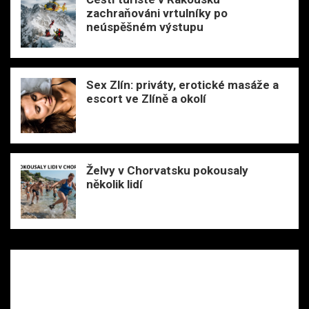
zachraňováni vrtulníky po
neúspěšném výstupu
Sex Zlín: priváty, erotické masáže a
escort ve Zlíně a okolí
Želvy v Chorvatsku pokousaly
několik lidí