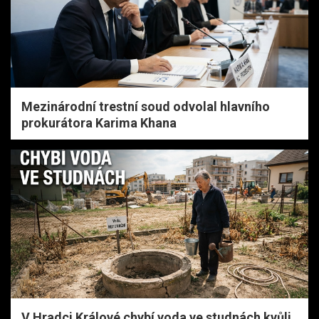
Mezinárodní trestní soud odvolal hlavního
prokurátora Karima Khana
V Hradci Králové chybí voda ve studnách kvůli