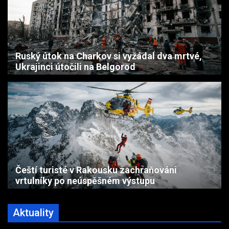
Ruský útok na Charkov si vyžádal dva mrtvé,
Ukrajinci útočili na Belgorod
Čeští turisté v Rakousku zachraňováni
vrtulníky po neúspěšném výstupu
Aktuality