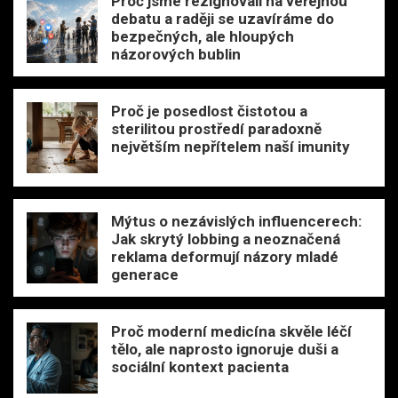
Proč jsme rezignovali na veřejnou
debatu a raději se uzavíráme do
bezpečných, ale hloupých
názorových bublin
Proč je posedlost čistotou a
sterilitou prostředí paradoxně
největším nepřítelem naší imunity
Mýtus o nezávislých influencerech:
Jak skrytý lobbing a neoznačená
reklama deformují názory mladé
generace
Proč moderní medicína skvěle léčí
tělo, ale naprosto ignoruje duši a
sociální kontext pacienta