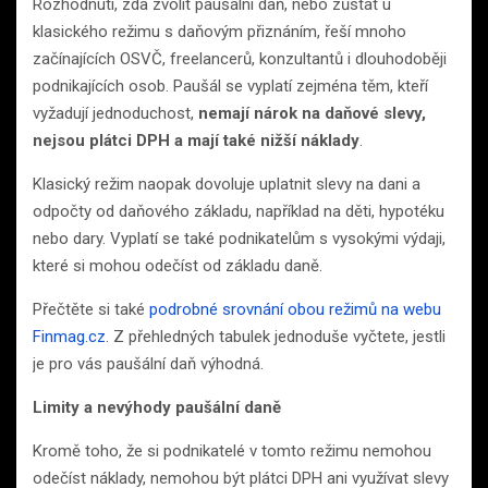
Rozhodnutí, zda zvolit paušální daň, nebo zůstat u
klasického režimu s daňovým přiznáním, řeší mnoho
začínajících OSVČ, freelancerů, konzultantů i dlouhodoběji
podnikajících osob. Paušál se vyplatí zejména těm, kteří
vyžadují jednoduchost,
nemají nárok na daňové slevy,
nejsou plátci DPH a mají také nižší náklady
.
Klasický režim naopak dovoluje uplatnit slevy na dani a
odpočty od daňového základu, například na děti, hypotéku
nebo dary. Vyplatí se také podnikatelům s vysokými výdaji,
které si mohou odečíst od základu daně.
Přečtěte si také
podrobné srovnání obou režimů na webu
Finmag.cz
. Z přehledných tabulek jednoduše vyčtete, jestli
je pro vás paušální daň výhodná.
Limity a nevýhody paušální daně
Kromě toho, že si podnikatelé v tomto režimu nemohou
odečíst náklady, nemohou být plátci DPH ani využívat slevy