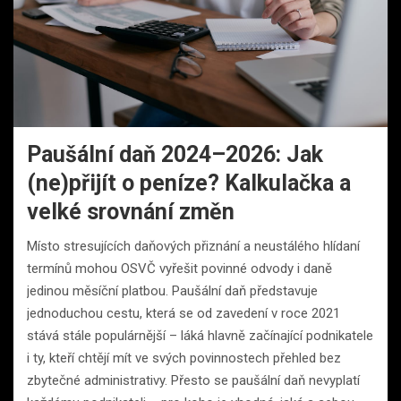
Paušální daň 2024–2026: Jak
(ne)přijít o peníze? Kalkulačka a
velké srovnání změn
Místo stresujících daňových přiznání a neustálého hlídaní
termínů mohou OSVČ vyřešit povinné odvody i daně
jedinou měsíční platbou. Paušální daň představuje
jednoduchou cestu, která se od zavedení v roce 2021
stává stále populárnější – láká hlavně začínající podnikatele
i ty, kteří chtějí mít ve svých povinnostech přehled bez
zbytečné administrativy. Přesto se paušální daň nevyplatí