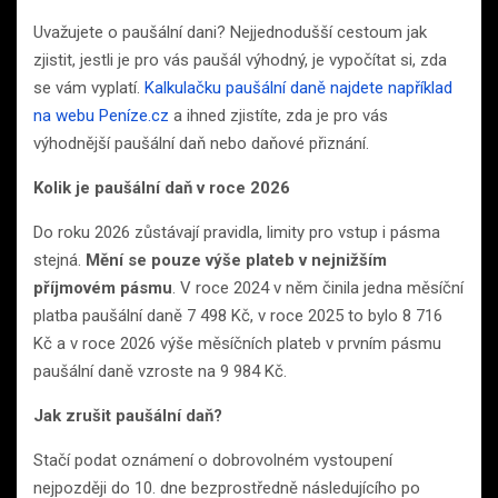
Uvažujete o paušální dani? Nejjednodušší cestoum jak
zjistit, jestli je pro vás paušál výhodný, je vypočítat si, zda
se vám vyplatí.
Kalkulačku paušální daně najdete například
na webu Peníze.cz
a ihned zjistíte, zda je pro vás
výhodnější paušální daň nebo daňové přiznání.
Kolik je paušální daň v roce 2026
Do roku 2026 zůstávají pravidla, limity pro vstup i pásma
stejná.
Mění se pouze výše plateb v nejnižším
příjmovém pásmu
. V roce 2024 v něm činila jedna měsíční
platba paušální daně 7 498 Kč, v roce 2025 to bylo 8 716
Kč a v roce 2026 výše měsíčních plateb v prvním pásmu
paušální daně vzroste na 9 984 Kč.
Jak zrušit paušální daň?
Stačí podat oznámení o dobrovolném vystoupení
nejpozději do 10. dne bezprostředně následujícího po