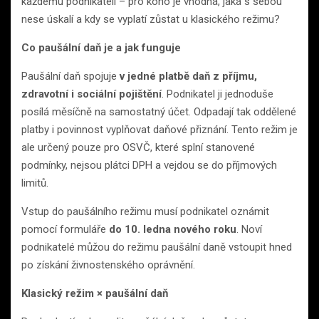
každému podnikateli – pro koho je vhodná, jaká s sebou
nese úskalí a kdy se vyplatí zůstat u klasického režimu?
Co paušální daň je a jak funguje
Paušální daň spojuje
v jedné platbě daň z příjmu,
zdravotní i sociální pojištění
. Podnikatel ji jednoduše
posílá měsíčně na samostatný účet. Odpadají tak oddělené
platby i povinnost vyplňovat daňové přiznání. Tento režim je
ale určený pouze pro OSVČ, které splní stanovené
podmínky, nejsou plátci DPH a vejdou se do příjmových
limitů.
Vstup do paušálního režimu musí podnikatel oznámit
pomocí formuláře
do 10. ledna nového roku
. Noví
podnikatelé můžou do režimu paušální daně vstoupit hned
po získání živnostenského oprávnění.
Klasický režim × paušální daň