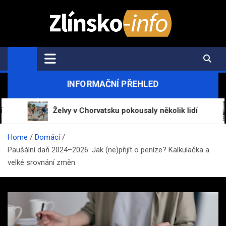
Skip
to
content
Zlínsko-Info.cz
Aktuální informace z regionu a zpravodajství
INFORMAČNÍ PŘEHLED
Želvy v Chorvatsku pokousaly několik lidí
Mr
Home
Domácí
Paušální daň 2024–2026: Jak (ne)přijít o peníze? Kalkulačka a
velké srovnání změn