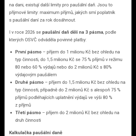
na dani, existují další limity pro paušální daň. Jsou to
příjmové limity: maximum příjmů, jakých smí poplatník
s paušální daní za rok dosáhnout.
I v roce 2026 se
paušální daň dělí na 3 pásma
, podle
kterých OSVČ odváděla povinné platby:
První pásmo
– příjem do 1 milionu Kč bez ohledu na
typ činnosti, do 1,5 milionu Kč se 75 % příjmů v režimu
80 nebo 60 % výdajů nebo do 2 milionů Kč s 80%
výdajovým paušálem
Druhé pásmo
– příjem do 1,5 milionu Kč bez ohledu na
typ činnosti, případně do 2 milionů Kč s alespoň 75 %
příjmů podléhajících uplatnění výdajů ve výši 80 %
z příjmů
Třetí pásmo
– příjem do 2 milionů Kč bez ohledu na
druh činnosti
Kalkulačka paušální daně