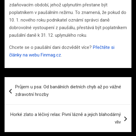
zdaňovacím období, jehož uplynutím přestane být
poplatníkem v paušálním režimu. To znamená, že pokud do
10. 1. nového roku podnikatel oznámí správci daně
dobrovolné vystoupení z paušálu, přestává být poplatníkem
paušální daně k 31. 12. uplynulého roku.
Chcete se o paušální dani dozvědět více?
Přečtěte si
články na webu Finmag.cz
.
Navigace
Průjem u psa: Od banálních dietních chyb až po vážné
pro
zdravotní hrozby
příspěvek
Horké zlato a léčivý relax: Pivní lázně a jejich blahodárný
vliv