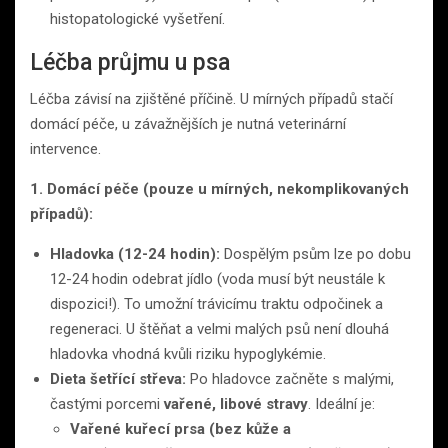
histopatologické vyšetření.
Léčba průjmu u psa
Léčba závisí na zjištěné příčině. U mírných případů stačí
domácí péče, u závažnějších je nutná veterinární
intervence.
1. Domácí péče (pouze u mírných, nekomplikovaných
případů):
Hladovka (12-24 hodin):
Dospělým psům lze po dobu
12-24 hodin odebrat jídlo (voda musí být neustále k
dispozici!). To umožní trávicímu traktu odpočinek a
regeneraci. U štěňat a velmi malých psů není dlouhá
hladovka vhodná kvůli riziku hypoglykémie.
Dieta šetřící střeva:
Po hladovce začněte s malými,
častými porcemi
vařené, libové stravy
. Ideální je:
Vařené kuřecí prsa (bez kůže a