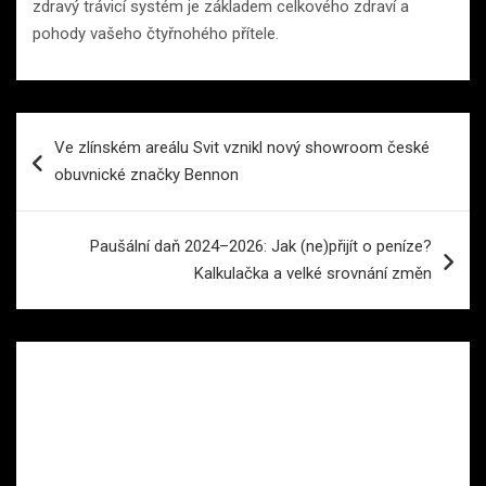
zdravý trávicí systém je základem celkového zdraví a
pohody vašeho čtyřnohého přítele.
Navigace
Ve zlínském areálu Svit vznikl nový showroom české
pro
obuvnické značky Bennon
příspěvek
Paušální daň 2024–2026: Jak (ne)přijít o peníze?
Kalkulačka a velké srovnání změn