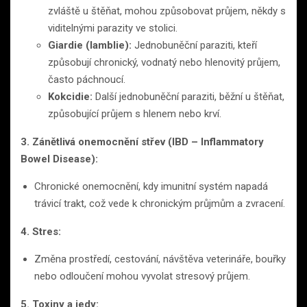
zvláště u štěňat, mohou způsobovat průjem, někdy s
viditelnými parazity ve stolici.
Giardie (lamblie):
Jednobuněční paraziti, kteří
způsobují chronický, vodnatý nebo hlenovitý průjem,
často páchnoucí.
Kokcidie:
Další jednobuněční paraziti, běžní u štěňat,
způsobující průjem s hlenem nebo krví.
3. Zánětlivá onemocnění střev (IBD – Inflammatory
Bowel Disease):
Chronické onemocnění, kdy imunitní systém napadá
trávicí trakt, což vede k chronickým průjmům a zvracení.
4. Stres:
Změna prostředí, cestování, návštěva veterináře, bouřky
nebo odloučení mohou vyvolat stresový průjem.
5. Toxiny a jedy: