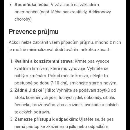
Specifická léčba:
V závislosti na základním
onemocnění (např. léčba pankreatitidy, Addisonovy
choroby).
Prevence průjmu
Ačkoli nelze zabránit všem případům průjmu, mnoho z nich
je možné minimalizovat dodržováním několika zásad:
Kvalitní a konzistentní strava:
Krmte psa vysoce
kvalitním krmivem, které mu vyhovuje. Vyhněte se
náhlým změnám. Pokud měníte krmivo, dělejte to
postupně po dobu 7-10 dnů, smíchejte staré s novým.
Žádné „lidské“ jídlo:
Vyhněte se podávání zbytků od
stolu, kořeněných jídel, tučných jídel, čokolády, cibule,
česneku, hroznového vína a rozinek, avokáda a dalších
toxických potravin.
Zamezte přístupu k odpadkům:
Ujistěte se, že pes
nemá přístup ke zkaženému jídlu nebo odpadkům.