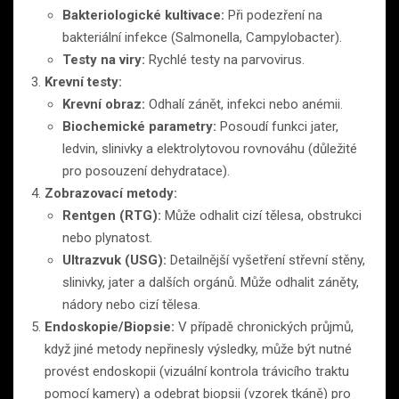
Bakteriologické kultivace:
Při podezření na
bakteriální infekce (Salmonella, Campylobacter).
Testy na viry:
Rychlé testy na parvovirus.
Krevní testy:
Krevní obraz:
Odhalí zánět, infekci nebo anémii.
Biochemické parametry:
Posoudí funkci jater,
ledvin, slinivky a elektrolytovou rovnováhu (důležité
pro posouzení dehydratace).
Zobrazovací metody:
Rentgen (RTG):
Může odhalit cizí tělesa, obstrukci
nebo plynatost.
Ultrazvuk (USG):
Detailnější vyšetření střevní stěny,
slinivky, jater a dalších orgánů. Může odhalit záněty,
nádory nebo cizí tělesa.
Endoskopie/Biopsie:
V případě chronických průjmů,
když jiné metody nepřinesly výsledky, může být nutné
provést endoskopii (vizuální kontrola trávicího traktu
pomocí kamery) a odebrat biopsii (vzorek tkáně) pro