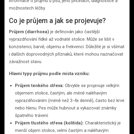
informace o průjmu u psů, jeho příčinách, diagnostice a
možnostech léčby.
Co je průjem a jak se projevuje?
Průjem (diarrhoea)
je definován jako častější
vyprazdňování řídké až vodnaté stolice. Může se lišit v
konzistenci, barvě, objemu a frekvenci. Důležité je si všímat
i dalších doprovodných příznaků, které mohou naznačovat
závažnost stavu.
Hlavní typy průjmu podle místa vzniku:
Průjem tenkého střeva:
Obvykle se projevuje velkým
objemem stolice, častým, ale méně naléhavým
vyprazdňováním (méně než 3-4x denně), často bez krve
nebo hlenu. Pes může hubnout a vykazovat známky
špatného trávení.
Průjem tlustého střeva (kolitida):
Charakteristický je
menší objem stolice, velmi častým a naléhavým