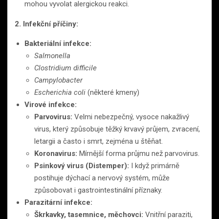
mohou vyvolat alergickou reakci.
2. Infekční příčiny:
Bakteriální infekce:
Salmonella
Clostridium difficile
Campylobacter
Escherichia coli
(některé kmeny)
Virové infekce:
Parvovirus:
Velmi nebezpečný, vysoce nakažlivý
virus, který způsobuje těžký krvavý průjem, zvracení,
letargii a často i smrt, zejména u štěňat.
Koronavirus:
Mírnější forma průjmu než parvovirus.
Psinkový virus (Distemper):
I když primárně
postihuje dýchací a nervový systém, může
způsobovat i gastrointestinální příznaky.
Parazitární infekce:
Škrkavky, tasemnice, měchovci:
Vnitřní paraziti,