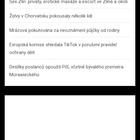
Sex Zlín: priváty, erotické masáže a escort ve Zlíně a okolí
Želvy v Chorvatsku pokousaly několik lidí
Mrázová pokutována za neoznámení půjčky od rodiny
Evropská komise shledala TikTok v porušení pravidel
ochrany dětí
Desítky poslanců opouští PiS, včetně bývalého premiéra
Morawieckého