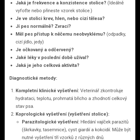
Jaká je frekvence a konzistence stolice?
(Ideálně
vyfoťte nebo přineste vzorek stolice.)
Je ve stolici krev, hlen, nebo cizí tělesa?
Jí pes normálně? Zvrací?
Měl pes přístup k něčemu neobvyklému?
(odpadky,
cizí jídlo, jedy)
Je očkovaný a odčervený?
Jaké léky v poslední době užíval?
Jaká je jeho celková aktivita?
Diagnostické metody:
Kompletní klinické vyšetření:
Veterinář zkontroluje
hydrataci, teplotu, prohmatá břicho a zhodnotí celkový
stav psa.
Koprologické vyšetření (vyšetření stolice):
Parazitologické vyšetření:
Hledání vajíček parazitů
(škrkavky, tasemnice), cyst giardií a kokcidií. Může být
nutné vyšetření tří vzorků z různých dnů.