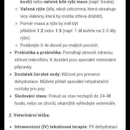
kostí)
nebo
vařené bílé rybí maso
(např. treska).
Vařená rýže
(bílá, nikoli celozrnná, která obsahuje
více vlákniny, která by mohla střeva dráždit).
Poměr masa a rýže by měl být
přibližně
1:2
nebo
1:3
(např. 1 díl kuřete na 2-3 díly
rýže).
Podávejte 3-4x denně po malých porcích.
Probiotika a prebiotika:
Pomáhají obnovit zdravou
střevní mikroflóru. K dostání jsou speciální veterinární
přípravky.
Dostatek čerstvé vody:
Klíčové pro prevenci
dehydratace. Můžete přidat speciální rehydratační
roztoky pro psy.
Sledování stavu:
Pokud se stav nezlepší do 24-48
hodin, nebo se zhorší, okamžitě vyhledejte veterináře.
2. Veterinární léčba:
Intravenózní (IV) tekutinová terapie:
Při dehydrataci