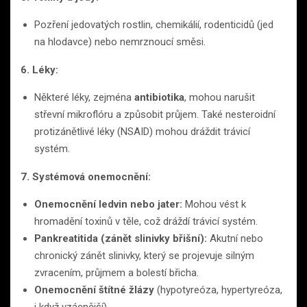
Pozření jedovatých rostlin, chemikálií, rodenticidů (jed
na hlodavce) nebo nemrznoucí směsi.
6. Léky:
Některé léky, zejména
antibiotika
, mohou narušit
střevní mikroflóru a způsobit průjem. Také nesteroidní
protizánětlivé léky (NSAID) mohou dráždit trávicí
systém.
7. Systémová onemocnění:
Onemocnění ledvin nebo jater:
Mohou vést k
hromadění toxinů v těle, což dráždí trávicí systém.
Pankreatitida (zánět slinivky břišní):
Akutní nebo
chronický zánět slinivky, který se projevuje silným
zvracením, průjmem a bolestí břicha.
Onemocnění štítné žlázy
(hypotyreóza, hypertyreóza,
i když vzácnější)