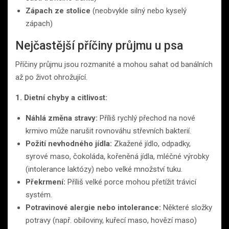
Zápach ze stolice
(neobvykle silný nebo kyselý
zápach)
Nejčastější příčiny průjmu u psa
Příčiny průjmu jsou rozmanité a mohou sahat od banálních
až po život ohrožující.
1. Dietní chyby a citlivost:
Náhlá změna stravy:
Příliš rychlý přechod na nové
krmivo může narušit rovnováhu střevních bakterií.
Požití nevhodného jídla:
Zkažené jídlo, odpadky,
syrové maso, čokoláda, kořeněná jídla, mléčné výrobky
(intolerance laktózy) nebo velké množství tuku.
Překrmení:
Příliš velké porce mohou přetížit trávicí
systém.
Potravinové alergie nebo intolerance:
Některé složky
potravy (např. obiloviny, kuřecí maso, hovězí maso)