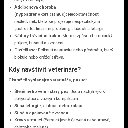
Addisonova choroba
(hypoadrenokorticismus):
Nedostatečnost
nadledvinek, která se projevuje nespecifickými
gastrointestinálními problémy, slabostí a letargií.
Nádory trávicího traktu:
Mohou způsobit chronický
průjem, hubnutí a zvracení.
Cizí těleso:
Polknutí nestravitelného předmětu, který
blokuje nebo dráždí střeva.
Kdy navštívit veterináře?
Okamžitě vyhledejte veterináře, pokud:
Štěně nebo velmi starý pes:
Jsou náchylnější k
dehydrataci a vážným komplikacím.
Silná letargie, slabost nebo kolaps.
Silné a opakované zvracení.
Krev ve stolici
(čerstvá jasně červená nebo tmavá,
dehtovitá meléna).