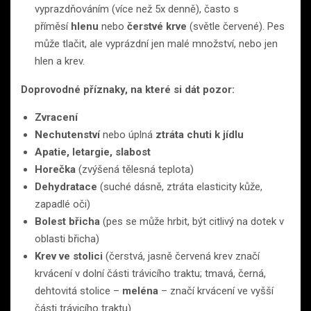
vyprazdňováním (více než 5x denně), často s
příměsí
hlenu
nebo
čerstvé krve
(světle červené). Pes
může tlačit, ale vyprázdní jen malé množství, nebo jen
hlen a krev.
Doprovodné příznaky, na které si dát pozor:
Zvracení
Nechutenství
nebo úplná
ztráta chuti k jídlu
Apatie, letargie, slabost
Horečka
(zvýšená tělesná teplota)
Dehydratace
(suché dásně, ztráta elasticity kůže,
zapadlé oči)
Bolest břicha
(pes se může hrbit, být citlivý na dotek v
oblasti břicha)
Krev ve stolici
(čerstvá, jasně červená krev značí
krvácení v dolní části trávicího traktu; tmavá, černá,
dehtovitá stolice –
meléna
– značí krvácení ve vyšší
části trávicího traktu)