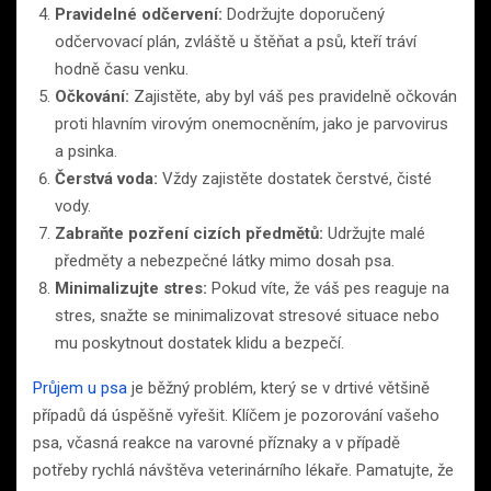
Pravidelné odčervení:
Dodržujte doporučený
odčervovací plán, zvláště u štěňat a psů, kteří tráví
hodně času venku.
Očkování:
Zajistěte, aby byl váš pes pravidelně očkován
proti hlavním virovým onemocněním, jako je parvovirus
a psinka.
Čerstvá voda:
Vždy zajistěte dostatek čerstvé, čisté
vody.
Zabraňte pozření cizích předmětů:
Udržujte malé
předměty a nebezpečné látky mimo dosah psa.
Minimalizujte stres:
Pokud víte, že váš pes reaguje na
stres, snažte se minimalizovat stresové situace nebo
mu poskytnout dostatek klidu a bezpečí.
Průjem u psa
je běžný problém, který se v drtivé většině
případů dá úspěšně vyřešit. Klíčem je pozorování vašeho
psa, včasná reakce na varovné příznaky a v případě
potřeby rychlá návštěva veterinárního lékaře. Pamatujte, že