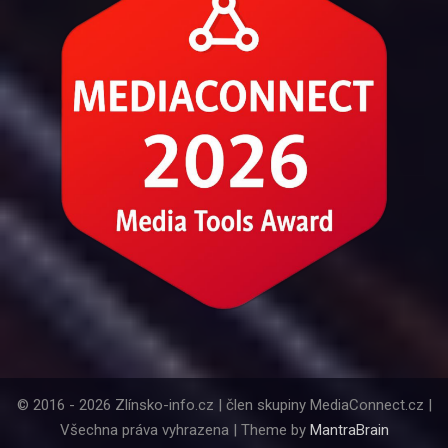
© 2016 - 2026 Zlínsko-info.cz | člen skupiny MediaConnect.cz |
Všechna práva vyhrazena | Theme by
MantraBrain