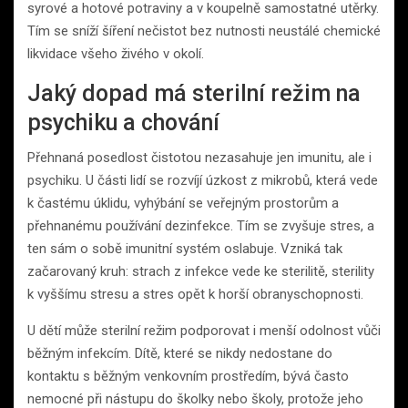
syrové a hotové potraviny a v koupelně samostatné utěrky.
Tím se sníží šíření nečistot bez nutnosti neustálé chemické
likvidace všeho živého v okolí.
Jaký dopad má sterilní režim na
psychiku a chování
Přehnaná posedlost čistotou nezasahuje jen imunitu, ale i
psychiku. U části lidí se rozvíjí úzkost z mikrobů, která vede
k častému úklidu, vyhýbání se veřejným prostorům a
přehnanému používání dezinfekce. Tím se zvyšuje stres, a
ten sám o sobě imunitní systém oslabuje. Vzniká tak
začarovaný kruh: strach z infekce vede ke sterilitě, sterility
k vyššímu stresu a stres opět k horší obranyschopnosti.
U dětí může sterilní režim podporovat i menší odolnost vůči
běžným infekcím. Dítě, které se nikdy nedostane do
kontaktu s běžným venkovním prostředím, bývá často
nemocné při nástupu do školky nebo školy, protože jeho