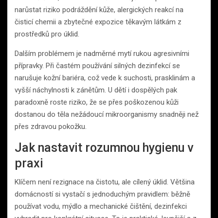
narůstat riziko podráždění kůže, alergických reakcí na
čisticí chemii a zbytečné expozice těkavým látkám z
prostředků pro úklid.
Dalším problémem je nadměrné mytí rukou agresivními
přípravky. Při častém používání silných dezinfekcí se
narušuje kožní bariéra, což vede k suchosti, prasklinám a
vyšší náchylnosti k zánětům. U dětí i dospělých pak
paradoxně roste riziko, že se přes poškozenou kůži
dostanou do těla nežádoucí mikroorganismy snadněji než
přes zdravou pokožku.
Jak nastavit rozumnou hygienu v
praxi
Klíčem není rezignace na čistotu, ale cílený úklid. Většina
domácností si vystačí s jednoduchým pravidlem: běžně
používat vodu, mýdlo a mechanické čištění, dezinfekci