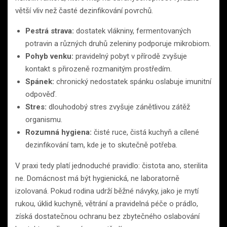
větší vliv než časté dezinfikování povrchů.
Pestrá strava:
dostatek vlákniny, fermentovaných
potravin a různých druhů zeleniny podporuje mikrobiom.
Pohyb venku:
pravidelný pobyt v přírodě zvyšuje
kontakt s přirozeně rozmanitým prostředím.
Spánek:
chronický nedostatek spánku oslabuje imunitní
odpověď.
Stres:
dlouhodobý stres zvyšuje zánětlivou zátěž
organismu.
Rozumná hygiena:
čisté ruce, čistá kuchyň a cílené
dezinfikování tam, kde je to skutečně potřeba.
V praxi tedy platí jednoduché pravidlo: čistota ano, sterilita
ne. Domácnost má být hygienická, ne laboratorně
izolovaná. Pokud rodina udrží běžné návyky, jako je mytí
rukou, úklid kuchyně, větrání a pravidelná péče o prádlo,
získá dostatečnou ochranu bez zbytečného oslabování