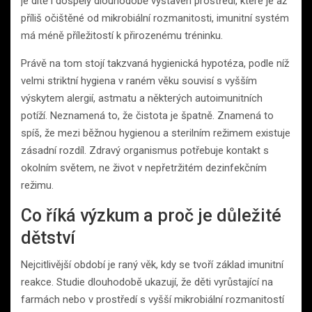
je dítě i dospělý dlouhodobě vystaven prostředí, které je až
příliš očištěné od mikrobiální rozmanitosti, imunitní systém
má méně příležitostí k přirozenému tréninku.
Právě na tom stojí takzvaná hygienická hypotéza, podle níž
velmi striktní hygiena v raném věku souvisí s vyšším
výskytem alergií, astmatu a některých autoimunitních
potíží. Neznamená to, že čistota je špatně. Znamená to
spíš, že mezi běžnou hygienou a sterilním režimem existuje
zásadní rozdíl. Zdravý organismus potřebuje kontakt s
okolním světem, ne život v nepřetržitém dezinfekčním
režimu.
Co říká výzkum a proč je důležité
dětství
Nejcitlivější období je raný věk, kdy se tvoří základ imunitní
reakce. Studie dlouhodobě ukazují, že děti vyrůstající na
farmách nebo v prostředí s vyšší mikrobiální rozmanitostí