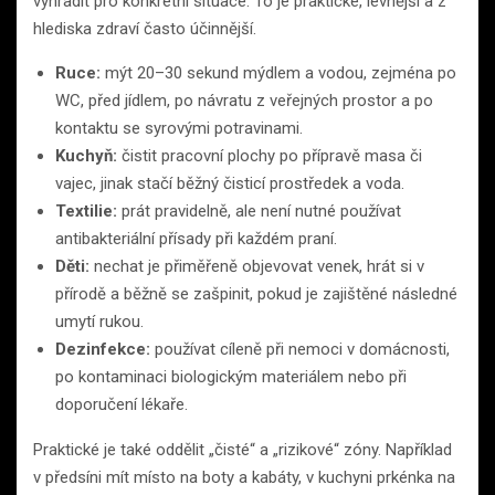
vyhradit pro konkrétní situace. To je praktické, levnější a z
hlediska zdraví často účinnější.
Ruce:
mýt 20–30 sekund mýdlem a vodou, zejména po
WC, před jídlem, po návratu z veřejných prostor a po
kontaktu se syrovými potravinami.
Kuchyň:
čistit pracovní plochy po přípravě masa či
vajec, jinak stačí běžný čisticí prostředek a voda.
Textilie:
prát pravidelně, ale není nutné používat
antibakteriální přísady při každém praní.
Děti:
nechat je přiměřeně objevovat venek, hrát si v
přírodě a běžně se zašpinit, pokud je zajištěné následné
umytí rukou.
Dezinfekce:
používat cíleně při nemoci v domácnosti,
po kontaminaci biologickým materiálem nebo při
doporučení lékaře.
Praktické je také oddělit „čisté“ a „rizikové“ zóny. Například
v předsíni mít místo na boty a kabáty, v kuchyni prkénka na