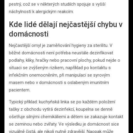
pestrý, což se v některých studiích spojuje s vyšší
náchylností k alergickým reakcím.
Kde lidé dělají nejčastější chybu v
domácnosti
Nejčastější omyl je zaměňování hygieny za sterilitu. V
běžné domácnosti není potřeba neustále dezinfikovat
podlahy, kliky, hračky nebo pracovní plochy, pokud nejde o
situaci se zvýšeným rizikem, například po kontaktu s
infekčním onemocněním, při manipulaci se syrovým
masem nebo v domácnosti s oslabeným imunitním
pacientem.
Typický příklad: kuchyňská linka se po každém položení
tašky z obchodu vytírá dezinfekcí, koupelna se denně
ošetřuje silnými chemikáliemi a dětem se zakazuje kontakt
se zeminou nebo zvířaty. Ve výsledku je domácnost sice
vizuálně čistá, ale nikoli nutně zdravější. Naopak může