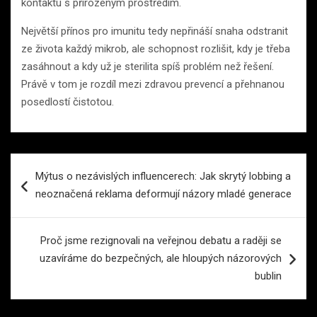
kontaktu s přirozeným prostředím.
Největší přínos pro imunitu tedy nepřináší snaha odstranit
ze života každý mikrob, ale schopnost rozlišit, kdy je třeba
zasáhnout a kdy už je sterilita spíš problém než řešení.
Právě v tom je rozdíl mezi zdravou prevencí a přehnanou
posedlostí čistotou.
Navigace
Mýtus o nezávislých influencerech: Jak skrytý lobbing a
pro
neoznačená reklama deformují názory mladé generace
příspěvek
Proč jsme rezignovali na veřejnou debatu a raději se
uzavíráme do bezpečných, ale hloupých názorových
bublin