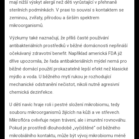
mají nižší výskyt alergií než děti vyrůstající v přehnaně
sterilních podmínkách. V praxi to souvisí s kontaktem se
zeminou, zvířaty, přírodou a širším spektrem
mikroorganismů.
Výzkumy také naznačují, že příliš časté používání
antibakteriálních prostředků v běžné domácnosti nepřináší
očekávaný zdravotní benefit. Například americká FDA již
dříve upozornila, že řada antibakteriálních mýdel nemá pro
běžné domácí použití prokazatelně lepší efekt než klasické
mýdlo a voda. U běžného mytí rukou je rozhodující
mechanické odstranění nečistot, nikoli nutně agresivní
chemická dezinfekce.
U dětí navíc hraje roli i pestré složení mikrobiomu, tedy
souboru mikroorganismů žijících na kůži a ve střevech.
Mikroflóra ovlivňuje nejen trávení, ale i imunitní rovnováhu.
Pokud je prostředí dlouhodobě „vyčištěné“ od běžného
mikrobiálního kontaktu, může být vývoj mikrobiomu méně