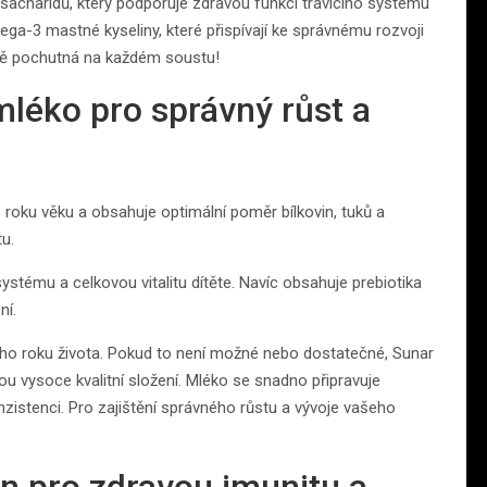
sacharidů, který podporuje zdravou funkci trávicího systému
ega-3 mastné kyseliny, které přispívají ke správnému rozvoji
ítě pochutná na každém soustu!
mléko pro správný růst a
 roku věku a obsahuje optimální poměr bílkovin, tuků a
tu.
systému a celkovou vitalitu dítěte. Navíc obsahuje prebiotika
ní.
ního roku života. Pokud to není možné nebo dostatečné, Sunar
u vysoce kvalitní složení. Mléko se snadno připravuje
istenci. Pro zajištění správného růstu a vývoje vašeho
n pro zdravou imunitu a