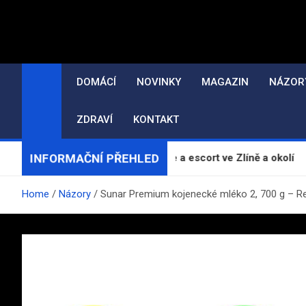
Skip
to
content
DOMÁCÍ
NOVINKY
MAGAZIN
NÁZOR
ZDRAVÍ
KONTAKT
INFORMAČNÍ PŘEHLED
lín: priváty, erotické masáže a escort ve Zlíně a okolí
Home
Názory
Sunar Premium kojenecké mléko 2, 700 g – R