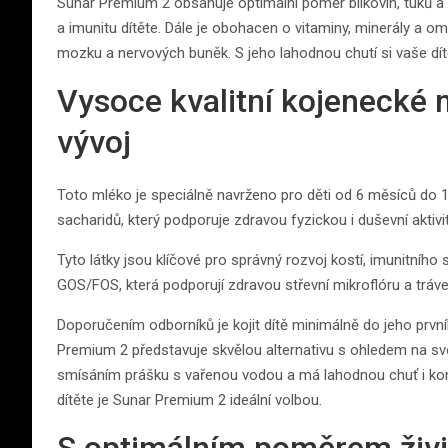
Sunar Premium 2 obsahuje optimální poměr bílkovin, tuků a 
a imunitu dítěte. Dále je obohacen o vitaminy, minerály a om
mozku a nervových buněk. S jeho lahodnou chutí si vaše d
Vysoce kvalitní kojenecké 
vývoj
Toto mléko je speciálně navrženo pro děti od 6 měsíců do 1
sacharidů, který podporuje zdravou fyzickou i duševní aktivi
Tyto látky jsou klíčové pro správný rozvoj kostí, imunitního 
GOS/FOS, která podporují zdravou střevní mikroflóru a tráve
Doporučením odborníků je kojit dítě minimálně do jeho prv
Premium 2 představuje skvělou alternativu s ohledem na svo
smísáním prášku s vařenou vodou a má lahodnou chuť i konz
dítěte je Sunar Premium 2 ideální volbou.
S optimálním poměrem živi