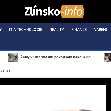
Zlínsko-Info.cz
Aktuální informace z regionu a zpravodajství
Y
IT A TECHNOLOGIE
REALITY
FINANCE
VAŘENÍ
Želvy v Chorvatsku pokousaly několik lidí
Mrázo
ecenze