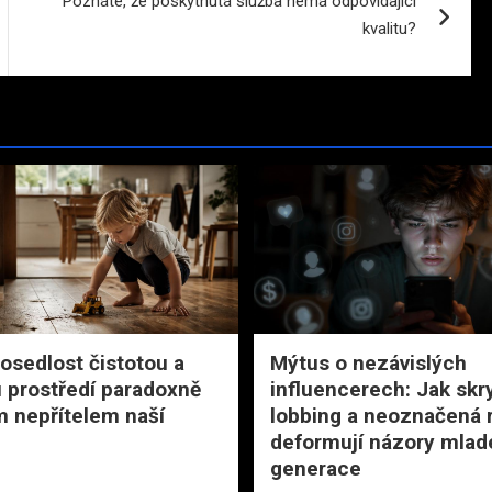
Poznáte, že poskytnutá služba nemá odpovídající
kvalitu?
posedlost čistotou a
Mýtus o nezávislých
ou prostředí paradoxně
influencerech: Jak skr
m nepřítelem naší
lobbing a neoznačená 
deformují názory mlad
generace