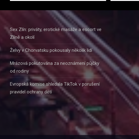
Sex Zlín: priváty, erotické masáže a escort ve
Zlíně a okolí
Želvy v Chorvatsku pokousaly několik lidí
Mrázová pokutována za neoznámení půjčky
od rodiny
Evropská komise shledala TikTok v porušení
pravidel ochrany dětí