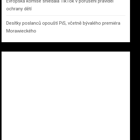
Evropská komise shledala TikTok v porušení pravidel
ochrany dětí
Desítky poslanců opouští PiS, včetně bývalého premiéra
Morawieckého