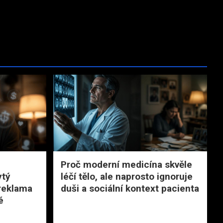
Proč moderní medicína skvěle
ytý
léčí tělo, ale naprosto ignoruje
reklama
duši a sociální kontext pacienta
é