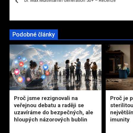
Dr. Max Multivitamin Generation 50+ – Recenze
pro
příspěvek
Podobné články
Proč jsme rezignovali na
Proč je 
veřejnou debatu a raději se
sterilit
uzavíráme do bezpečných, ale
největší
hloupých názorových bublin
imunity