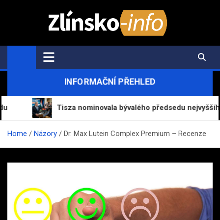
Skip
to
content
Zlínsko-Info.cz
Aktuální informace z regionu a zpravodajství
INFORMAČNÍ PŘEHLED
Tisza nominovala bývalého předsedu nejvyššího soudu
Home
Názory
Dr. Max Lutein Complex Premium – Recenze