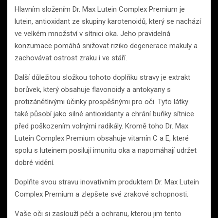
Hlavním složením Dr. Max Lutein Complex Premium je
lutein, antioxidant ze skupiny karotenoidů, který se nachází
ve velkém množství v sítnici oka. Jeho pravidelná
konzumace pomáhá snižovat riziko degenerace makuly a
zachovávat ostrost zraku i ve stáří.
Další důležitou složkou tohoto doplňku stravy je extrakt
borůvek, který obsahuje flavonoidy a antokyany s
protizánětlivými účinky prospěšnými pro oči. Tyto látky
také působí jako silné antioxidanty a chrání buňky sítnice
před poškozením volnými radikály. Kromě toho Dr. Max
Lutein Complex Premium obsahuje vitamín C a E, které
spolu s luteinem posilují imunitu oka a napomáhají udržet
dobré vidění.
Doplňte svou stravu inovativním produktem Dr. Max Lutein
Complex Premium a zlepšete své zrakové schopnosti.
Vaše oči si zaslouží péči a ochranu, kterou jim tento