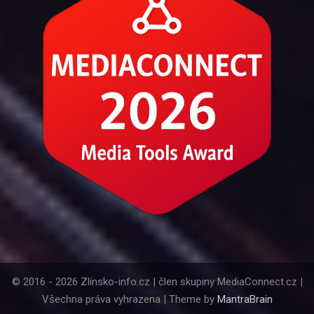
© 2016 - 2026 Zlínsko-info.cz | člen skupiny MediaConnect.cz |
Všechna práva vyhrazena | Theme by
MantraBrain