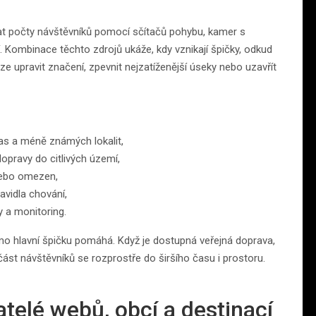
vat počty návštěvníků pomocí sčítačů pohybu, kamer s
. Kombinace těchto zdrojů ukáže, kdy vznikají špičky, odkud
 lze upravit značení, zpevnit nejzatíženější úseky nebo uzavřít
ras a méně známých lokalit,
opravy do citlivých území,
 nebo omezen,
avidla chování,
y a monitoring.
mo hlavní špičku pomáhá. Když je dostupná veřejná doprava,
část návštěvníků se rozprostře do širšího času i prostoru.
elé webů, obcí a destinací