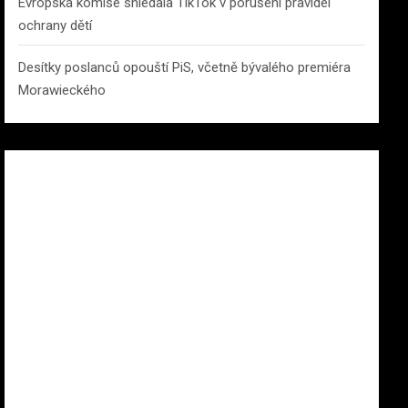
Evropská komise shledala TikTok v porušení pravidel
ochrany dětí
Desítky poslanců opouští PiS, včetně bývalého premiéra
Morawieckého