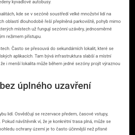
edeny kyvadlové autobusy.
lokalitách, kde se v sezóně soustředí velké množství lidí na
ých oblastí dlouhodobě řeší přeplněná parkoviště, pohyb mimo
ěkterých místech už fungují sezónní uzávěry, jednosměrné
ným režimem přístupu.
tech. Často se přesouvá do sekundárních lokalit, které se
ských aplikacích. Tam bývá infrastruktura slabší a místní
 že i menší lokalita může během jedné sezóny projít výraznou
 bez úplného uzavření
hybu lidí. Osvědčují se rezervace předem, časové vstupy,
Pokud návštěvník ví, že je konkrétní trasa plná, může se
pohledu ochrany území je to často účinnější než přísné