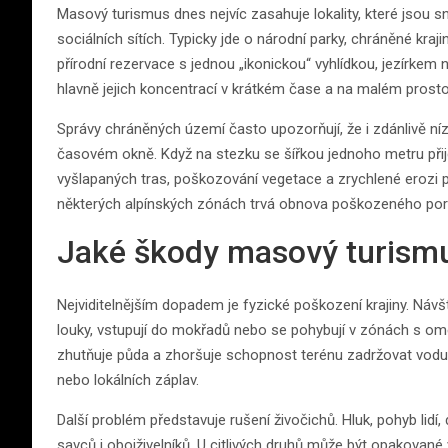
Masový turismus dnes nejvíc zasahuje lokality, které jsou s
sociálních sítích. Typicky jde o národní parky, chráněné kraj
přírodní rezervace s jednou „ikonickou“ vyhlídkou, jezírkem
hlavně jejich koncentrací v krátkém čase a na malém prosto
Správy chráněných území často upozorňují, že i zdánlivě n
časovém okně. Když na stezku se šířkou jednoho metru přijde
vyšlapaných tras, poškozování vegetace a zrychlené erozi 
některých alpínských zónách trvá obnova poškozeného poros
Jaké škody masový turismu
Nejviditelnějším dopadem je fyzické poškození krajiny. Návš
louky, vstupují do mokřadů nebo se pohybují v zónách s om
zhutňuje půda a zhoršuje schopnost terénu zadržovat vodu. 
nebo lokálních záplav.
Další problém představuje rušení živočichů. Hluk, pohyb lidí,
savců i obojživelníků. U citlivých druhů může být opakovan