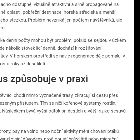
nadno dostupné, vizuálně atraktivní a silně propagované na
inné oblasti, pobřežní destinace, horská střediska a menší
 nebo stezkou. Problém nevzniká jen počtem návštěvníků, ale
ru.
ízké denní počty mohou být problém, pokud se sejdou v úzkém
 několik stovek lidí denně, dochází k rozšiřování
půdy. V horském prostředí se navíc regenerace děje pomalu; v
tu roky až desetiletí.
s způsobuje v praxi
těvníci chodí mimo vyznačené trasy, zkracují si cestu přes
ezeným přístupem. Tím se ničí kořenové systémy rostlin,
Následkem bývá vyšší odtok při deštích a větší riziko sesuvů
 drony, psy na volno nebo noční aktivity mění chování ptáků,
é vyrušování důvodem, proč opustí hnízdiště nebo migrační