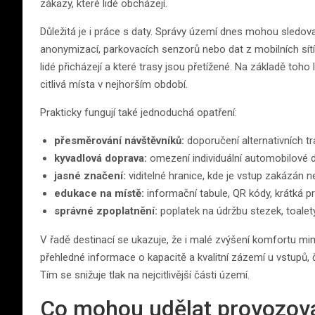
zákazy, které lidé obcházejí.
Důležitá je i práce s daty. Správy území dnes mohou sledo
anonymizací, parkovacích senzorů nebo dat z mobilních sítí
lidé přicházejí a které trasy jsou přetížené. Na základě toho
citlivá místa v nejhorším období.
Prakticky fungují také jednoduchá opatření:
přesměrování návštěvníků:
doporučení alternativních t
kyvadlová doprava:
omezení individuální automobilové d
jasné značení:
viditelné hranice, kde je vstup zakázán
edukace na místě:
informační tabule, QR kódy, krátká pr
správné zpoplatnění:
poplatek na údržbu stezek, toalet
V řadě destinací se ukazuje, že i malé zvýšení komfortu mi
přehledné informace o kapacitě a kvalitní zázemí u vstupů, 
Tím se snižuje tlak na nejcitlivější části území.
Co mohou udělat provozovat