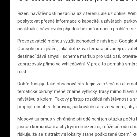
Řízení návštěvnosti nezačíná až v terénu, ale už online. Web
poskytovat přesné informace o kapacitě, uzávěrách, parková
neaktuální, návštěvníci přijedou bez informací a problém s
Provozovatelé mohou využít jednoduché nástroje: Google Ana
Console pro zjištění, jaká dotazová témata přivádějí uživat
destinací dává smysl i schema markup pro události, otevír
zobrazovaly přímo ve vyhledávání. V praxi to pomáhá směrova
míst.
Dobře funguje také obsahová strategie založená na alternati
tematické okruhy: méně známé vyhlídky, trasy mimo hlavní se
návštěvu s kolem. Takový přístup rozkládá návštěvnost a sni
propojit obsah s dopravou, parkováním a rezervacemi, aby u
Masový turismus v chráněné přírodě není jen otázka počtu lid
jasnou komunikací a chytrými omezeními, může přírodu chrá
riskuje, že se z atraktivní lokality stane poškozené území, 