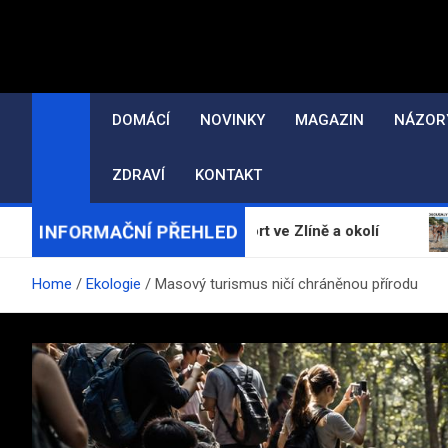
Skip
to
content
DOMÁCÍ
NOVINKY
MAGAZIN
NÁZOR
ZDRAVÍ
KONTAKT
INFORMAČNÍ PŘEHLED
, erotické masáže a escort ve Zlíně a okolí
Želvy v 
Home
Ekologie
Masový turismus ničí chráněnou přírodu