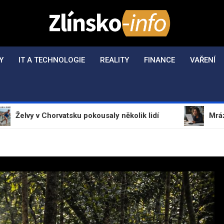
Zlínsko-Info.cz
Aktuální informace z regionu a zpravodajství
Y
IT A TECHNOLOGIE
REALITY
FINANCE
VAŘENÍ
Chorvatsku pokousaly několik lidí
Mrázová pokutov