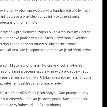
ové stránky obcí, správců parků a turistických cílů by měly
ní, dopravě a pravidlech chování. Pokud je stránka
e přesune přímo na místo.
lytics 4 pro sledování zájmu o konkrétní lokality, Search
ele, a mapové podklady s aktuálními uzávěrami. U větších
ací dobu nebo sezónní omezení, aby se informace
t lidi tam, kde je kapacita, a odrazovat je od přetížených
vách. Místo jednoho virálního cíle je vhodné vytvářet
zónu, ranní a večerní návštěvy, pravidla pro rodiny nebo
žuje tlak na jedno místo. U lokálních webů je navíc vhodné
živatel nemusel hledat informace jinde.
í, ale především řízení jejich pohybu. Kdo pracuje s daty,
nit a zároveň zachovat její dostupnost. Kdo to podcení,
které bude vyžadovat dlouhé roky obnovy.