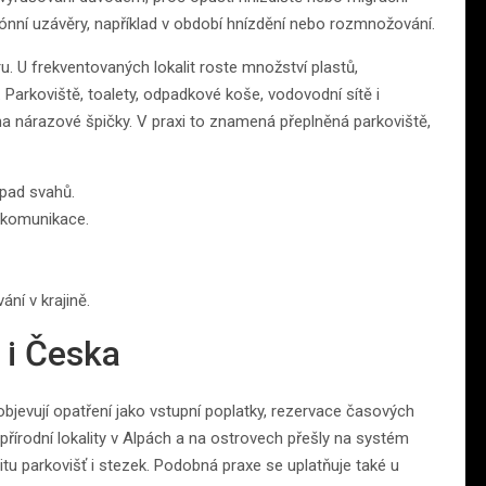
ónní uzávěry, například v období hnízdění nebo rozmnožování.
u. U frekventovaných lokalit roste množství plastů,
 Parkoviště, toalety, odpadkové koše, vodovodní sítě i
a nárazové špičky. V praxi to znamená přeplněná parkoviště,
zpad svahů.
o komunikace.
ání v krajině.
 i Česka
jevují opatření jako vstupní poplatky, rezervace časových
řírodní lokality v Alpách a na ostrovech přešly na systém
itu parkovišť i stezek. Podobná praxe se uplatňuje také u