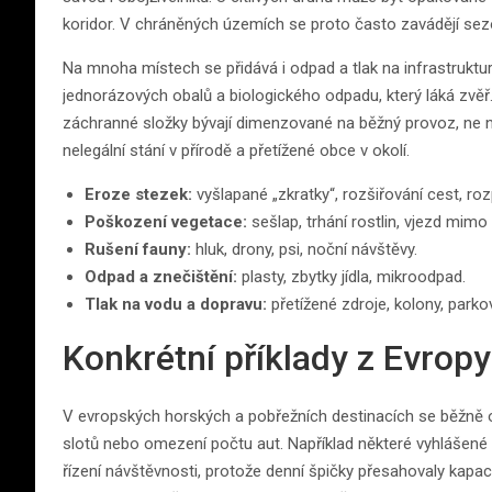
koridor. V chráněných územích se proto často zavádějí sez
Na mnoha místech se přidává i odpad a tlak na infrastruktur
jednorázových obalů a biologického odpadu, který láká zvěř.
záchranné složky bývají dimenzované na běžný provoz, ne n
nelegální stání v přírodě a přetížené obce v okolí.
Eroze stezek:
vyšlapané „zkratky“, rozšiřování cest, ro
Poškození vegetace:
sešlap, trhání rostlin, vjezd mim
Rušení fauny:
hluk, drony, psi, noční návštěvy.
Odpad a znečištění:
plasty, zbytky jídla, mikroodpad.
Tlak na vodu a dopravu:
přetížené zdroje, kolony, parkov
Konkrétní příklady z Evropy
V evropských horských a pobřežních destinacích se běžně ob
slotů nebo omezení počtu aut. Například některé vyhlášené p
řízení návštěvnosti, protože denní špičky přesahovaly kapac