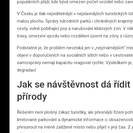
populárních pláží, kde bývá omezen počet vozidel nebo zav
V Česku je tlak nejviditelnější v nejslavnějších turistických 
malou plochu. Správy národních parků i chráněných krajinn
cesty, volně pobíhající psy a narušování klidových zón. V n
trasy, omezení vjezdu nebo rozdělení území na zóny s růz
Podstatné je, že problém nevzniká jen v „nejznámějších“ mís
objeví v doporučeních na sociálních sítích nebo v cestovatel
samosprávy nemají kapacitu reagovat rychle. Výsledkem je,
degradací.
Jak se návštěvnost dá řídit
přírody
Řešením není plošný zákaz turistiky, ale přesnější řízení po
limitované parkování a dynamické informace o obsazenosti. 
přesunout na méně zatížené místo nebo přijet v jiný čas. Z 