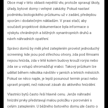
Obce mají v této oblasti největší vliv, protože spravují školy,
úřady, bytové domy i veřejné zakázky. Pokud nastaví
podmínku biologického průzkumu už v zadání, předejdou
sporům i dodatečným nákladům. V praxi stačí, aby
součástí projektové dokumentace byla informace o
výskytu chráněných a běžných synantropních druhů a
návrh náhradních opatření.
Správci domů by měli před zateplením provést jednoduchý
screening: kde jsou pod střechou otvory, zda pod římsami
nejsou hnízda, zda v létě kolem budovy krouží rorýsi nebo
zda se u vstupů shromažďují vrabci. Takový průzkum lze
udělat během několika návštěv v jarních a letních měsících.
Pokud se něco najde, je lepší posunout termín prací nebo
upravit projekt, než riskovat zásah do aktivního hnízdění.
Vlastníci bytů často řeší hlavně cenu. Jenže náhradní
hnízdní prvky představují malou položku v porovnání s
celým zateplením. U běžného bytového domu jde často o