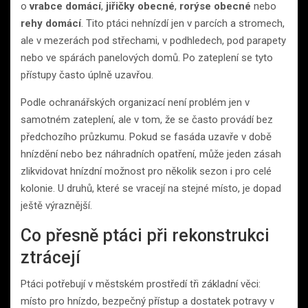
o
vrabce domácí
,
jiřičky obecné
,
rorýse obecné
nebo
rehy domácí
. Tito ptáci nehnízdí jen v parcích a stromech,
ale v mezerách pod střechami, v podhledech, pod parapety
nebo ve spárách panelových domů. Po zateplení se tyto
přístupy často úplně uzavřou.
Podle ochranářských organizací není problém jen v
samotném zateplení, ale v tom, že se často provádí bez
předchozího průzkumu. Pokud se fasáda uzavře v době
hnízdění nebo bez náhradních opatření, může jeden zásah
zlikvidovat hnízdní možnost pro několik sezon i pro celé
kolonie. U druhů, které se vracejí na stejné místo, je dopad
ještě výraznější.
Co přesně ptáci při rekonstrukci
ztrácejí
Ptáci potřebují v městském prostředí tři základní věci:
místo pro hnízdo, bezpečný přístup a dostatek potravy v