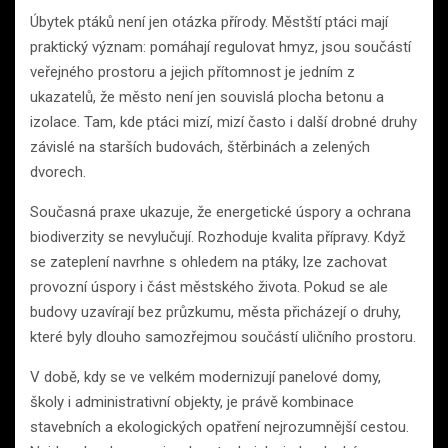
Úbytek ptáků není jen otázka přírody. Městští ptáci mají
praktický význam: pomáhají regulovat hmyz, jsou součástí
veřejného prostoru a jejich přítomnost je jedním z
ukazatelů, že město není jen souvislá plocha betonu a
izolace. Tam, kde ptáci mizí, mizí často i další drobné druhy
závislé na starších budovách, štěrbinách a zelených
dvorech.
Současná praxe ukazuje, že energetické úspory a ochrana
biodiverzity se nevylučují. Rozhoduje kvalita přípravy. Když
se zateplení navrhne s ohledem na ptáky, lze zachovat
provozní úspory i část městského života. Pokud se ale
budovy uzavírají bez průzkumu, města přicházejí o druhy,
které byly dlouho samozřejmou součástí uličního prostoru.
V době, kdy se ve velkém modernizují panelové domy,
školy i administrativní objekty, je právě kombinace
stavebních a ekologických opatření nejrozumnější cestou.