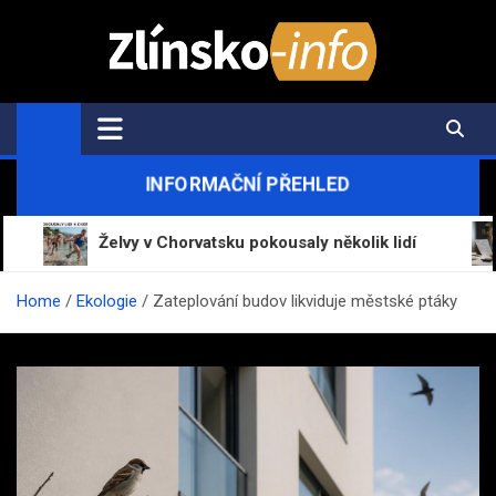
Skip
to
content
Zlínsko-Info.cz
Aktuální informace z regionu a zpravodajství
INFORMAČNÍ PŘEHLED
Želvy v Chorvatsku pokousaly několik lidí
Mrá
Home
Ekologie
Zateplování budov likviduje městské ptáky