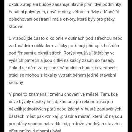
okolí. Zateplení budov zasahuje hlavně první dvě podmínky.
Fasádní polystyren, nové omítky, větrací mřížky a těsnější
oplechování odstraní i malé otvory, které byly pro ptáky
klíčové.
U vrabců jde často o kolonie v dutinách pod střechou nebo
za fasádním obkladem. Jiřičky potřebují přístup k hnízdům
pod římsami a okraji střech. Rorýsi využívají štěrbiny ve
vyšších patrech a jsou citliví na každý zásah do fasády.
Pokud se dům zateplí bez náhradních budek či vestaveb,
ptáci se mohou z lokality vytratit během jediné stavební
sezony.
V praxi to znamená i změnu chování ve městě. Tam, kde
dříve bývaly desítky hnízd, zůstane po rekonstrukci jen
několik jednotlivých párů nebo žádný. V hustě zastavěných
částech měst pak vznikají „prázdná místa“, která už nejsou
pro ptáky snadno nahraditelná, protože vhodných staveb s
přístupnými dutinami ubývá.