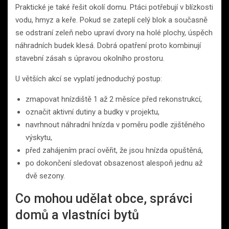
Praktické je také řešit okolí domu. Ptáci potřebují v blízkosti
vodu, hmyz a keře. Pokud se zateplí celý blok a současně
se odstraní zeleň nebo upraví dvory na holé plochy, úspěch
náhradních budek klesá. Dobrá opatření proto kombinují
stavební zásah s úpravou okolního prostoru.
U větších akcí se vyplatí jednoduchý postup:
zmapovat hnízdiště 1 až 2 měsíce před rekonstrukcí,
označit aktivní dutiny a budky v projektu,
navrhnout náhradní hnízda v poměru podle zjištěného
výskytu,
před zahájením prací ověřit, že jsou hnízda opuštěná,
po dokončení sledovat obsazenost alespoň jednu až
dvě sezony.
Co mohou udělat obce, správci
domů a vlastníci bytů