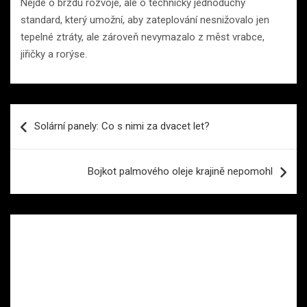
Nejde o brzdu rozvoje, ale o technicky jednoduchý
standard, který umožní, aby zateplování nesnižovalo jen
tepelné ztráty, ale zároveň nevymazalo z měst vrabce,
jiřičky a rorýse.
Navigace
Solární panely: Co s nimi za dvacet let?
pro
příspěvek
Bojkot palmového oleje krajině nepomohl