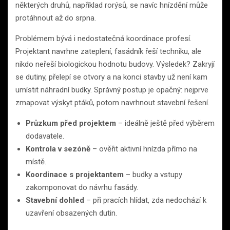
některých druhů, například rorýsů, se navíc hnízdění může
protáhnout až do srpna.
Problémem bývá i nedostatečná koordinace profesí.
Projektant navrhne zateplení, fasádník řeší techniku, ale
nikdo neřeší biologickou hodnotu budovy. Výsledek? Zakryjí
se dutiny, přelepí se otvory a na konci stavby už není kam
umístit náhradní budky. Správný postup je opačný: nejprve
zmapovat výskyt ptáků, potom navrhnout stavební řešení.
Průzkum před projektem
– ideálně ještě před výběrem
dodavatele.
Kontrola v sezóně
– ověřit aktivní hnízda přímo na
místě.
Koordinace s projektantem
– budky a vstupy
zakomponovat do návrhu fasády.
Stavební dohled
– při pracích hlídat, zda nedochází k
uzavření obsazených dutin.