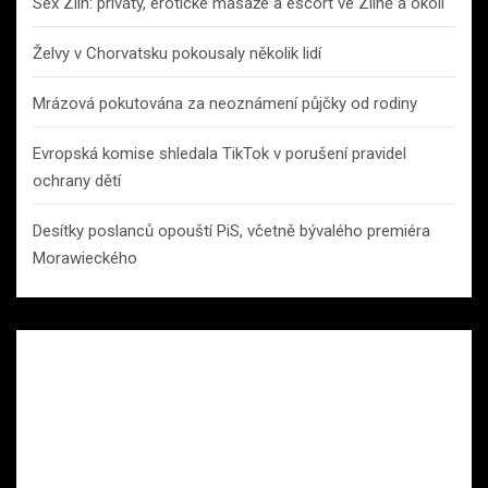
Sex Zlín: priváty, erotické masáže a escort ve Zlíně a okolí
Želvy v Chorvatsku pokousaly několik lidí
Mrázová pokutována za neoznámení půjčky od rodiny
Evropská komise shledala TikTok v porušení pravidel
ochrany dětí
Desítky poslanců opouští PiS, včetně bývalého premiéra
Morawieckého