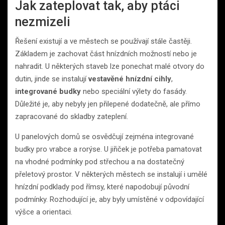
Jak zateplovat tak, aby ptáci
nezmizeli
Řešení existují a ve městech se používají stále častěji.
Základem je zachovat část hnízdních možností nebo je
nahradit. U některých staveb lze ponechat malé otvory do
dutin, jinde se instalují
vestavěné hnízdní cihly
,
integrované budky
nebo speciální výlety do fasády.
Důležité je, aby nebyly jen přilepené dodatečně, ale přímo
zapracované do skladby zateplení.
U panelových domů se osvědčují zejména integrované
budky pro vrabce a rorýse. U jiřiček je potřeba pamatovat
na vhodné podmínky pod střechou a na dostatečný
přeletový prostor. V některých městech se instalují i umělé
hnízdní podklady pod římsy, které napodobují původní
podmínky. Rozhodující je, aby byly umístěné v odpovídající
výšce a orientaci.