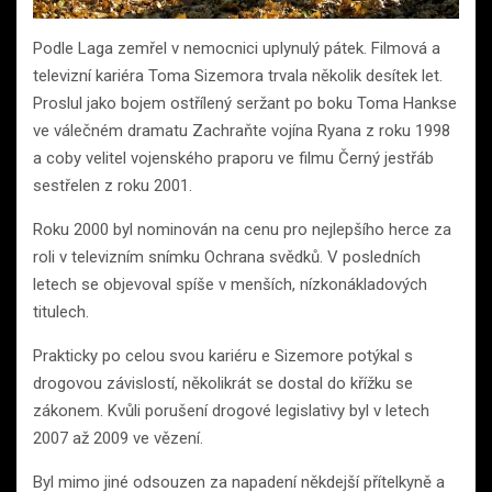
Podle Laga zemřel v nemocnici uplynulý pátek. Filmová a
televizní kariéra Toma Sizemora trvala několik desítek let.
Proslul jako bojem ostřílený seržant po boku Toma Hankse
ve válečném dramatu Zachraňte vojína Ryana z roku 1998
a coby velitel vojenského praporu ve filmu Černý jestřáb
sestřelen z roku 2001.
Roku 2000 byl nominován na cenu pro nejlepšího herce za
roli v televizním snímku Ochrana svědků. V posledních
letech se objevoval spíše v menších, nízkonákladových
titulech.
Prakticky po celou svou kariéru e Sizemore potýkal s
drogovou závislostí, několikrát se dostal do křížku se
zákonem. Kvůli porušení drogové legislativy byl v letech
2007 až 2009 ve vězení.
Byl mimo jiné odsouzen za napadení někdejší přítelkyně a