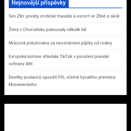
Nejnovější příspěvky
Sex Zlín: priváty, erotické masáže a escort ve Zlíně a okolí
Želvy v Chorvatsku pokousaly několik lidí
Mrázová pokutována za neoznámení půjčky od rodiny
Evropská komise shledala TikTok v porušení pravidel
ochrany dětí
Desítky poslanců opouští PiS, včetně bývalého premiéra
Morawieckého