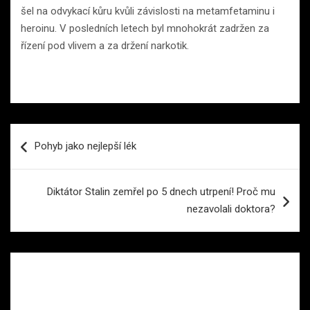
šel na odvykací kůru kvůli závislosti na metamfetaminu i
heroinu. V posledních letech byl mnohokrát zadržen za
řízení pod vlivem a za držení narkotik.
Navigace
Pohyb jako nejlepší lék
pro
příspěvek
Diktátor Stalin zemřel po 5 dnech utrpení! Proč mu
nezavolali doktora?