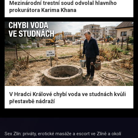
Mezinárodní trestní soud odvolal hlavního
prokurátora Karima Khana
V Hradci Králové chybí voda ve studnách kvůli
přestavbě nádraží
Sex Zlín: priváty, erotické masáže a escort ve Zlíně a okolí