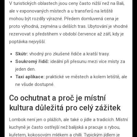
V turistických oblastech jsou ceny často nižší než na Bali,
ale v exponovaných místech a u transferů na letiště
mohou být rozdíly výrazné. Předem domluvená cena je
proto výhodná, zejména u delších tras. Ubytování je vhodné
rezervovat s předstihem v období července až září, kdy je
poptávka nejvyšší.
Skútr:
vhodný pro zkušené řidiče a kratší trasy.
Soukromý řidič:
ideální při přesunu mezi více místy za
jeden den.
Taxi aplikace:
praktické ve městech a kolem letiště, ale
ne všude dostupné.
Co ochutnat a proč je místní
kultura důležitá pro celý zážitek
Lombok není jen o plážích, ale také o jídle a tradicích. Místní
kuchyně je často ostřejší než balijská a pracuje s rybou,
kuřetem, kokosovým mlékem a chilli. Typickým jídlem je