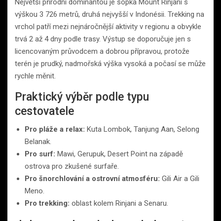
Největší přírodní dominantou je sopka Mount Rinjani s
výškou 3 726 metrů, druhá nejvyšší v Indonésii. Trekking na
vrchol patří mezi nejnáročnější aktivity v regionu a obvykle
trvá 2 až 4 dny podle trasy. Výstup se doporučuje jen s
licencovaným průvodcem a dobrou přípravou, protože
terén je prudký, nadmořská výška vysoká a počasí se může
rychle měnit.
Praktický výběr podle typu
cestovatele
Pro pláže a relax:
Kuta Lombok, Tanjung Aan, Selong
Belanak.
Pro surf:
Mawi, Gerupuk, Desert Point na západě
ostrova pro zkušené surfaře.
Pro šnorchlování a ostrovní atmosféru:
Gili Air a Gili
Meno.
Pro trekking:
oblast kolem Rinjani a Senaru.