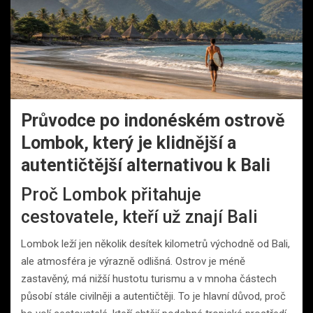
Průvodce po indonéském ostrově
Lombok, který je klidnější a
autentičtější alternativou k Bali
Proč Lombok přitahuje
cestovatele, kteří už znají Bali
Lombok leží jen několik desítek kilometrů východně od Bali,
ale atmosféra je výrazně odlišná. Ostrov je méně
zastavěný, má nižší hustotu turismu a v mnoha částech
působí stále civilněji a autentičtěji. To je hlavní důvod, proč