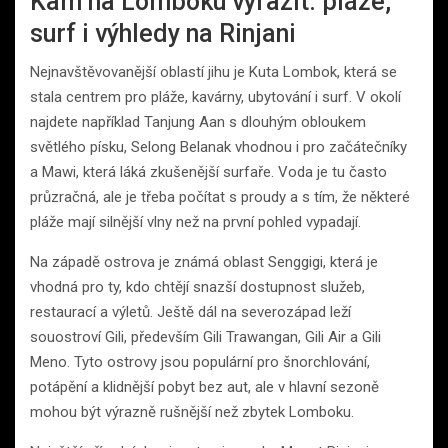
Kam na Lomboku vyrazit: pláže,
surf i výhledy na Rinjani
Nejnavštěvovanější oblastí jihu je Kuta Lombok, která se
stala centrem pro pláže, kavárny, ubytování i surf. V okolí
najdete například Tanjung Aan s dlouhým obloukem
světlého písku, Selong Belanak vhodnou i pro začátečníky
a Mawi, která láká zkušenější surfaře. Voda je tu často
průzračná, ale je třeba počítat s proudy a s tím, že některé
pláže mají silnější vlny než na první pohled vypadají.
Na západě ostrova je známá oblast Senggigi, která je
vhodná pro ty, kdo chtějí snazší dostupnost služeb,
restaurací a výletů. Ještě dál na severozápad leží
souostroví Gili, především Gili Trawangan, Gili Air a Gili
Meno. Tyto ostrovy jsou populární pro šnorchlování,
potápění a klidnější pobyt bez aut, ale v hlavní sezoně
mohou být výrazně rušnější než zbytek Lomboku.