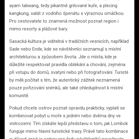
ayam taliwang, tedy pikantně grilované kuře, a plecing
kangkung, salát z vodního špenátu s výraznou omáčkou.
Pro cestovatele to znamená možnost poznat region i
mimo resorty a plážové bary.
Sasacká kultura je viditelná v tradičních vesnicích, například
Sade nebo Ende, kde se návštěvníci seznamují s místní
architekturou a způsobem života. Jde o místa, kde je
důležité respektovat pravidla oblékání a chování, zejména
při vstupu do domů, svatyní nebo při fotografování. Turisté
by měli počítat s tím, že autentický zážitek neznamená
pouze pořizování snímků, ale také ohleduplnost k místní
komunitě.
Pokud chcete ostrov poznat opravdu prakticky, vyplatí se
kombinovat pobyt u moře s jedním nebo dvěma dny ve
vnitrozemí. Tím získáte lepší představu o tom, jak Lombok
funguje mimo hlavní turistické trasy. Právě tato kombinace
je důvod, proč je ostrov pro řadu návštěvníků považován