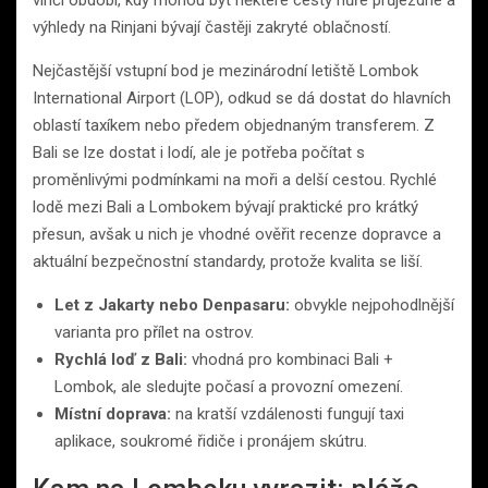
výhledy na Rinjani bývají častěji zakryté oblačností.
Nejčastější vstupní bod je mezinárodní letiště Lombok
International Airport (LOP), odkud se dá dostat do hlavních
oblastí taxíkem nebo předem objednaným transferem. Z
Bali se lze dostat i lodí, ale je potřeba počítat s
proměnlivými podmínkami na moři a delší cestou. Rychlé
lodě mezi Bali a Lombokem bývají praktické pro krátký
přesun, avšak u nich je vhodné ověřit recenze dopravce a
aktuální bezpečnostní standardy, protože kvalita se liší.
Let z Jakarty nebo Denpasaru:
obvykle nejpohodlnější
varianta pro přílet na ostrov.
Rychlá loď z Bali:
vhodná pro kombinaci Bali +
Lombok, ale sledujte počasí a provozní omezení.
Místní doprava:
na kratší vzdálenosti fungují taxi
aplikace, soukromé řidiče i pronájem skútru.