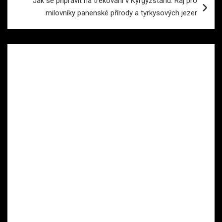
Jak se připravit na trekování v Kyrgyzstánu: Ráj pro
milovníky panenské přírody a tyrkysových jezer