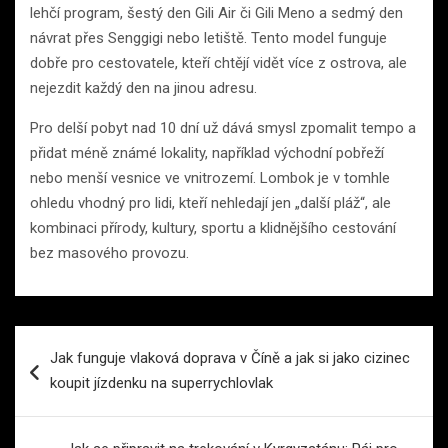
lehčí program, šestý den Gili Air či Gili Meno a sedmý den
návrat přes Senggigi nebo letiště. Tento model funguje
dobře pro cestovatele, kteří chtějí vidět více z ostrova, ale
nejezdit každý den na jinou adresu.
Pro delší pobyt nad 10 dní už dává smysl zpomalit tempo a
přidat méně známé lokality, například východní pobřeží
nebo menší vesnice ve vnitrozemí. Lombok je v tomhle
ohledu vhodný pro lidi, kteří nehledají jen „další pláž“, ale
kombinaci přírody, kultury, sportu a klidnějšího cestování
bez masového provozu.
Navigace
Jak funguje vlaková doprava v Číně a jak si jako cizinec
pro
koupit jízdenku na superrychlovlak
příspěvek