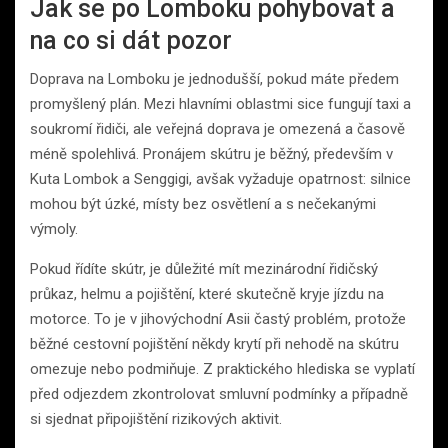
Jak se po Lomboku pohybovat a
na co si dát pozor
Doprava na Lomboku je jednodušší, pokud máte předem
promyšlený plán. Mezi hlavními oblastmi sice fungují taxi a
soukromí řidiči, ale veřejná doprava je omezená a časově
méně spolehlivá. Pronájem skútru je běžný, především v
Kuta Lombok a Senggigi, avšak vyžaduje opatrnost: silnice
mohou být úzké, místy bez osvětlení a s nečekanými
výmoly.
Pokud řídíte skútr, je důležité mít mezinárodní řidičský
průkaz, helmu a pojištění, které skutečně kryje jízdu na
motorce. To je v jihovýchodní Asii častý problém, protože
běžné cestovní pojištění někdy krytí při nehodě na skútru
omezuje nebo podmiňuje. Z praktického hlediska se vyplatí
před odjezdem zkontrolovat smluvní podmínky a případně
si sjednat připojištění rizikových aktivit.