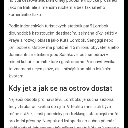
ho volí cestovatelé, kteří chtějí podobné tropické prostředí
jako na Bali, ale s menším ruchem a bez tak silného
komerčního tlaku.
Podle indonéských turistických statistik patří Lombok
dlouhodobě k rostoucím destinacím, zejména díky letišti v
Praye a rozvoji oblastí jako Kuta Lombok, Senggigi nebo
jižní pobřeží. Ostrov má přibližně 4,5 milionu obyvatel a jeho
dominantním etnikem jsou Sasakové, což se odráží v
místní kultuře, architektuře i gastronomii. Pro návštěvníka
to znamená nejen pláže, ale i silnější kontakt s lokálním
životem.
Kdy jet a jak se na ostrov dostat
Nejlepší období pro návštěvu Lomboku je suchá sezona,
tedy zhruba od května do října. V těchto měsících bývá
méně srážek, lepší podmínky pro trekking i stabilnější moře
pro lodní přesuny. Naopak od listopadu do dubna přichází
vlhčí období, kdy mohou být některé cesty hůře průjezdné a