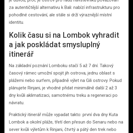
za autentičtější alternativu k Bali: nabízí infrastrukturu pro
pohodlné cestování, ale stále si drží výraznější místní
identitu.
Kolik času si na Lombok vyhradit
a jak poskládat smysluplný
itinerář
Na základní poznání Lomboku stačí 5 až 7 dní. Takový
časový rámec umožní spojit jih ostrova, jednu oblast s
plážemi nebo surfem, případně výlet na Gili ostrovy. Pokud
plánujete Rinjani, je vhodné přidat minimálně další 2 až 3
dny kvůli aklimatizaci, samotnému treku a regeneraci po
návratu.
Praktický itinerář může vypadat takto: první dva dny Kuta
Lombok a okolní pláže, třetí den přesun do Senaru nebo na
sever kvůli výletům k Rinjani, čtvrtý a pátý den trek nebo