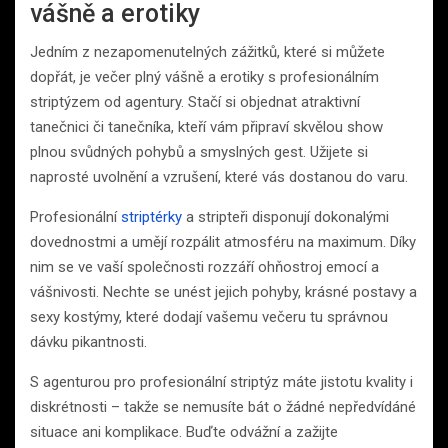
vášně a erotiky
Jedním z nezapomenutelných zážitků, které si můžete
dopřát, je večer plný vášně a erotiky s profesionálním
striptýzem od agentury. Stačí si objednat atraktivní
tanečnici či tanečníka, kteří vám připraví skvělou show
plnou svůdných pohybů a smyslných gest. Užijete si
naprosté uvolnění a vzrušení, které vás dostanou do varu.
Profesionální
striptérky
a stripteři disponují dokonalými
dovednostmi a umějí rozpálit atmosféru na maximum. Díky
nim se ve vaší společnosti rozzáří ohňostroj emocí a
vášnivosti. Nechte se unést jejich pohyby, krásné postavy a
sexy kostýmy, které dodají vašemu večeru tu správnou
dávku pikantnosti.
S agenturou pro profesionální striptýz máte jistotu kvality i
diskrétnosti – takže se nemusíte bát o žádné nepředvídáné
situace ani komplikace. Buďte odvážní a zažijte