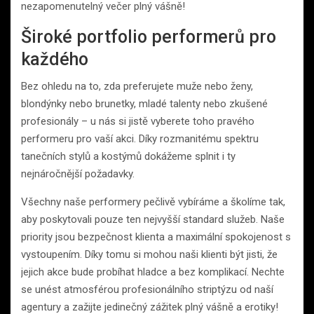
nezapomenutelný večer plný vášně!
Široké portfolio performerů pro
každého
Bez ohledu na to, zda preferujete muže nebo ženy,
blondýnky nebo brunetky, mladé talenty nebo zkušené
profesionály – u nás si jistě vyberete toho pravého
performeru pro vaší akci. Díky rozmanitému spektru
tanečních stylů a kostýmů dokážeme splnit i ty
nejnáročnější požadavky.
Všechny naše performery pečlivě vybíráme a školíme tak,
aby poskytovali pouze ten nejvyšší standard služeb. Naše
priority jsou bezpečnost klienta a maximální spokojenost s
vystoupením. Díky tomu si mohou naši klienti být jisti, že
jejich akce bude probíhat hladce a bez komplikací. Nechte
se unést atmosférou profesionálního striptýzu od naší
agentury a zažijte jedinečný zážitek plný vášně a erotiky!