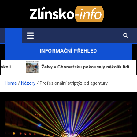
Skip
to
content
Zlínsko-Info.cz
Aktuální informace z regionu a zpravodajství
INFORMAČNÍ PŘEHLED
Želvy v Chorvatsku pokousaly několik lidí
Home
Názory
Profesionální striptýz od agentury