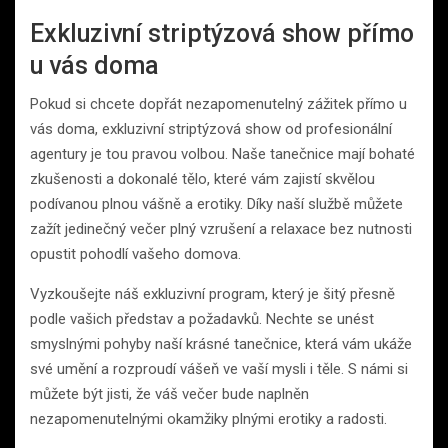
Exkluzivní striptýzová show přímo
u vás doma
Pokud si chcete dopřát nezapomenutelný zážitek přímo u
vás doma, exkluzivní striptýzová show od profesionální
agentury je tou pravou volbou. Naše tanečnice mají bohaté
zkušenosti a dokonalé tělo, které vám zajistí skvělou
podívanou plnou vášně a erotiky. Díky naší službě můžete
zažít jedinečný večer plný vzrušení a relaxace bez nutnosti
opustit pohodlí vašeho domova.
Vyzkoušejte náš exkluzivní program, který je šitý přesně
podle vašich představ a požadavků. Nechte se unést
smyslnými pohyby naší krásné tanečnice, která vám ukáže
své umění a rozproudí vášeň ve vaší mysli i těle. S námi si
můžete být jisti, že váš večer bude naplněn
nezapomenutelnými okamžiky plnými erotiky a radosti.