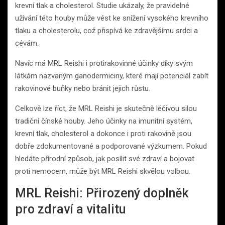
krevní tlak a cholesterol. Studie ukázaly, že pravidelné
užívání této houby může vést ke snížení vysokého krevního
tlaku a cholesterolu, což přispívá ke zdravějšímu srdci a
cévám.
Navíc má MRL Reishi i protirakovinné účinky díky svým
látkám nazvaným ganodermiciny, které mají potenciál zabít
rakovinové buňky nebo bránit jejich růstu.
Celkově lze říct, že MRL Reishi je skutečně léčivou silou
tradiční čínské houby. Jeho účinky na imunitní systém,
krevní tlak, cholesterol a dokonce i proti rakovině jsou
dobře zdokumentované a podporované výzkumem. Pokud
hledáte přírodní způsob, jak posílit své zdraví a bojovat
proti nemocem, může být MRL Reishi skvělou volbou.
MRL Reishi: Přirozený doplněk
pro zdraví a vitalitu