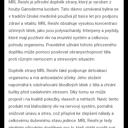
MRL Reishi je přírodní doplněk stravy, který je vyroben z
houby Ganoderma lucidum. Tato dávno uznávaná bylina se
v tradiční čínské medicíně používá již tisíce let pro podporu
zdraví a vitalitu. MRL Reishi obsahuje vysokou koncentraci
účinných látek, jako jsou polysacharidy, triterpeny a peptidy,
které mají pozitivní vliv na imunitní systém a celkovou
pohodu organismu. Pravidelné užívání tohoto přirozeného
doplňku může pomoci posilovat obranyschopnost těla
proti různým nemocem a stresovým situacím.
Doplněk stravy MRL Reishi také podporuje detoxikaci
organismu a má antioxidační účinky. Jeho složení
napomáhá k odstraňování škodlivých látek z těla a chrání
buňky před oxidativním stresem. Díky tomu se může
projevit i na kvalitě pokožky, vlasech a nehtech. Navíc tento
produkt má blahodárný vliv na nervový systém, pomáhá
snižovat únavu a stres, což přispívá ke zlepšení nálady a
celkovému duševnímu stavu jedince. MRL Reishi je tedy
ideálním přírodním doplňkem pro ty, kteří chtějí posílit své