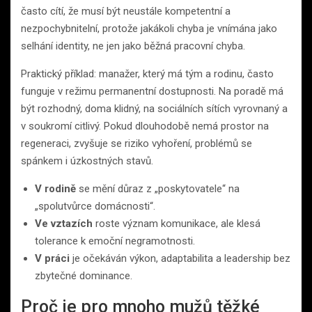
často cítí, že musí být neustále kompetentní a
nezpochybnitelní, protože jakákoli chyba je vnímána jako
selhání identity, ne jen jako běžná pracovní chyba.
Praktický příklad: manažer, který má tým a rodinu, často
funguje v režimu permanentní dostupnosti. Na poradě má
být rozhodný, doma klidný, na sociálních sítích vyrovnaný a
v soukromí citlivý. Pokud dlouhodobě nemá prostor na
regeneraci, zvyšuje se riziko vyhoření, problémů se
spánkem i úzkostných stavů.
V rodině
se mění důraz z „poskytovatele“ na
„spolutvůrce domácnosti“.
Ve vztazích
roste význam komunikace, ale klesá
tolerance k emoční negramotnosti.
V práci
je očekáván výkon, adaptabilita a leadership bez
zbytečné dominance.
Proč je pro mnoho mužů těžké