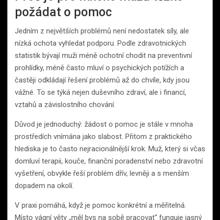
požádat o pomoc
Jedním z největších problémů není nedostatek síly, ale
nízká ochota vyhledat podporu. Podle zdravotnických
statistik bývají muži méně ochotní chodit na preventivní
prohlídky, méně často mluví o psychických potížích a
častěji odkládají řešení problémů až do chvíle, kdy jsou
vážné. To se týká nejen duševního zdraví, ale i financí,
vztahů a závislostního chování.
Důvod je jednoduchý: žádost o pomoc je stále v mnoha
prostředích vnímána jako slabost. Přitom z praktického
hlediska je to často nejracionálnější krok. Muž, který si včas
domluví terapii, kouče, finanční poradenství nebo zdravotní
vyšetření, obvykle řeší problém dřív, levněji a s menším
dopadem na okolí.
V praxi pomáhá, když je pomoc konkrétní a měřitelná.
Místo vágní věty „měl bys na sobě pracovat“ funguje jasný