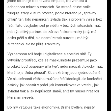
jedné straně je oceňována empatie, otevřenost a
schopnost mluvit o emocích. Na straně druhé stále
funguje starý kulturní vzorec, podle kterého je „správný
chlap“ ten, kdo nepanikaří, zvládá tlak a problém vyřeší bez
řečí. Tato dvojkolejnost je vidět i v běžných situacích: muž
má být citlivý partner, ale zároveň ekonomicky jistý; má
sdílet péči o děti, ale nesmí ztratit autoritu; má být
autentický, ale ne příliš zranitelný.
Významnou roli hraje i digitalizace a sociální sítě. Ty
vytvořily prostředí, kde se maskuliniteta prezentuje jako
produkt: buď „úspěšný alfa typ“, nebo naopak „toxický muž,
kterého je třeba přeučit“. Oba extrémy jsou zjednodušené.
Ve skutečnosti většina mužů neřeší ideologii, ale konkrétní
otázky: jak obstát v práci, jak komunikovat ve vztahu, jak
zvládat tlak a jak nepůsobit slabě, aniž by museli hrát roli,
která jim nesedí.
Do hry vstupuje také ekonomika. Drahé bydlení, nejistý