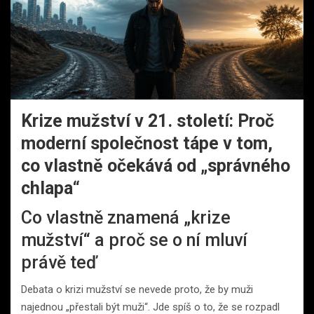
Krize mužství v 21. století: Proč
moderní společnost tápe v tom,
co vlastně očekává od „správného
chlapa“
Co vlastně znamená „krize
mužství“ a proč se o ní mluví
právě teď
Debata o krizi mužství se nevede proto, že by muži
najednou „přestali být muži“. Jde spíš o to, že se rozpadl