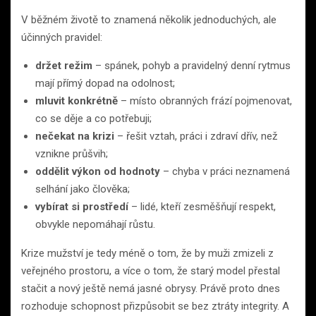
V běžném životě to znamená několik jednoduchých, ale
účinných pravidel:
držet režim
– spánek, pohyb a pravidelný denní rytmus
mají přímý dopad na odolnost;
mluvit konkrétně
– místo obranných frází pojmenovat,
co se děje a co potřebuji;
nečekat na krizi
– řešit vztah, práci i zdraví dřív, než
vznikne průšvih;
oddělit výkon od hodnoty
– chyba v práci neznamená
selhání jako člověka;
vybírat si prostředí
– lidé, kteří zesměšňují respekt,
obvykle nepomáhají růstu.
Krize mužství je tedy méně o tom, že by muži zmizeli z
veřejného prostoru, a více o tom, že starý model přestal
stačit a nový ještě nemá jasné obrysy. Právě proto dnes
rozhoduje schopnost přizpůsobit se bez ztráty integrity. A