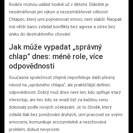
Rodiče mohou udělat hodně už v dětství. Důležité je
neodměňovat jen výkon a nezesměšňovat citlivost.
Chlapec, který umí pojmenovat emoci, není slabší. Naopak
má větší šanci zvládat konflikty bez agrese a stres bez
úniku do destruktivního chování.
Jak může vypadat „správný
chlap“ dnes: méně role, více
odpovědnosti
Současná společnost zřejmě nepotřebuje další přesný
návod na „správného chlapa“, ale praktičtější definici
odpovědnosti. Dobrý muž dnes není ten, kdo splňuje starý
stereotyp, ani ten, kdo se snaží být za každou cenu
dokonalý podle nových očekávání. Je to člověk, který
zvládá tlak bez ponižování druhých, umí pracovat se svými
emocemi, komunikuje srozumitelně a neschovává
problém, dokud nevyroste.