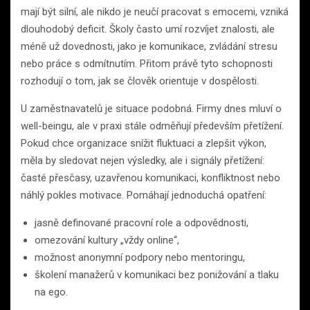
mají být silní, ale nikdo je neučí pracovat s emocemi, vzniká
dlouhodobý deficit. Školy často umí rozvíjet znalosti, ale
méně už dovednosti, jako je komunikace, zvládání stresu
nebo práce s odmítnutím. Přitom právě tyto schopnosti
rozhodují o tom, jak se člověk orientuje v dospělosti.
U zaměstnavatelů je situace podobná. Firmy dnes mluví o
well-beingu, ale v praxi stále odměňují především přetížení.
Pokud chce organizace snížit fluktuaci a zlepšit výkon,
měla by sledovat nejen výsledky, ale i signály přetížení:
časté přesčasy, uzavřenou komunikaci, konfliktnost nebo
náhlý pokles motivace. Pomáhají jednoduchá opatření:
jasně definované pracovní role a odpovědnosti,
omezování kultury „vždy online“,
možnost anonymní podpory nebo mentoringu,
školení manažerů v komunikaci bez ponižování a tlaku
na ego.