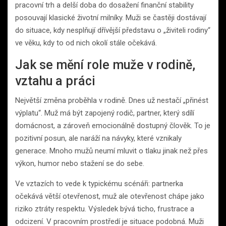
pracovní trh a delší doba do dosažení finanční stability
posouvají klasické životní milníky. Muži se častěji dostávají
do situace, kdy nesplňují dřívější představu o „živiteli rodiny“
ve věku, kdy to od nich okolí stále očekává.
Jak se mění role muže v rodině,
vztahu a práci
Největší změna proběhla v rodině. Dnes už nestačí „přinést
výplatu“. Muž má být zapojený rodič, partner, který sdílí
domácnost, a zároveň emocionálně dostupný člověk. To je
pozitivní posun, ale naráží na návyky, které vznikaly
generace. Mnoho mužů neumí mluvit o tlaku jinak než přes
výkon, humor nebo stažení se do sebe.
Ve vztazích to vede k typickému scénáři: partnerka
očekává větší otevřenost, muž ale otevřenost chápe jako
riziko ztráty respektu. Výsledek bývá ticho, frustrace a
odcizení. V pracovním prostředí je situace podobná. Muži