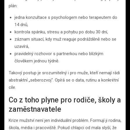
plán:
jedna konzultace s psychologem nebo terapeutem do
14 dnů,
kontrola spánku, stresu a pohybu po dobu 30 dní,
záznam situací, kdy muž reaguje podrážděně nebo se
uzavírá,
pravidelný rozhovor s partnerkou nebo blízkým
člověkem jednou týdně.
Takový postup je srozumitelný i pro muže, kteří nemají rádi
abstraktní „seberozvoj“. Opírá se o data, rutinu a konkrétní
cíle.
Co z toho plyne pro rodiče, školy a
zaměstnavatele
Krize mužství není jen individuální problém. Formují ji rodina,
škola, média i pracoviště. Pokud chlapci od mala slyší, že