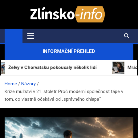
Skip
to
content
Zlínsko-Info.cz
Aktuální informace z regionu a zpravodajství
INFORMAČNÍ PŘEHLED
 Chorvatsku pokousaly několik lidí
Mrázová pokuto
Home
Názory
Krize mužství v 21. století: Proč moderní společnost tápe v
tom, co vlastně očekává od „správného chlapa“