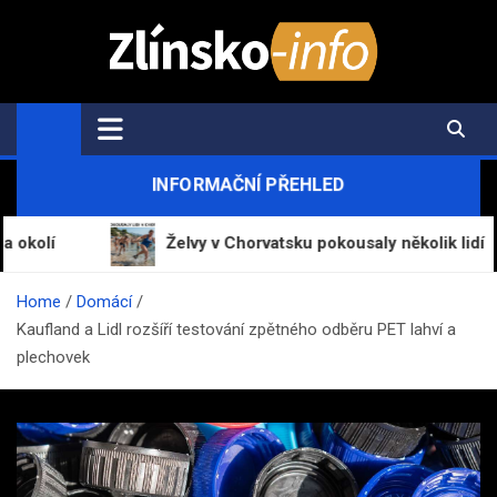
Skip
to
content
Zlínsko-Info.cz
Aktuální informace z regionu a zpravodajství
INFORMAČNÍ PŘEHLED
Želvy v Chorvatsku pokousaly několik lidí
Home
Domácí
Kaufland a Lidl rozšíří testování zpětného odběru PET lahví a
plechovek