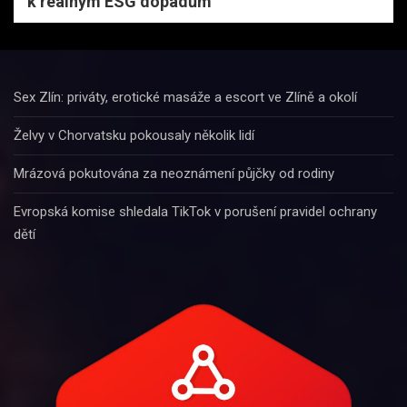
k reálným ESG dopadům
Sex Zlín: priváty, erotické masáže a escort ve Zlíně a okolí
Želvy v Chorvatsku pokousaly několik lidí
Mrázová pokutována za neoznámení půjčky od rodiny
Evropská komise shledala TikTok v porušení pravidel ochrany
dětí