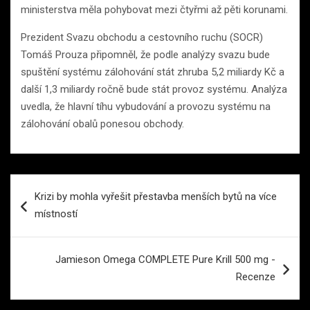
ministerstva měla pohybovat mezi čtyřmi až pěti korunami.
Prezident Svazu obchodu a cestovního ruchu (SOCR)
Tomáš Prouza připomněl, že podle analýzy svazu bude
spuštění systému zálohování stát zhruba 5,2 miliardy Kč a
další 1,3 miliardy ročně bude stát provoz systému. Analýza
uvedla, že hlavní tíhu vybudování a provozu systému na
zálohování obalů ponesou obchody.
Navigace
Krizi by mohla vyřešit přestavba menších bytů na více
pro
místností
příspěvek
Jamieson Omega COMPLETE Pure Krill 500 mg -
Recenze