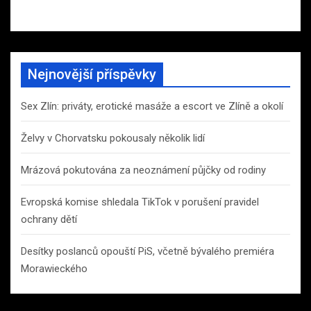
Nejnovější příspěvky
Sex Zlín: priváty, erotické masáže a escort ve Zlíně a okolí
Želvy v Chorvatsku pokousaly několik lidí
Mrázová pokutována za neoznámení půjčky od rodiny
Evropská komise shledala TikTok v porušení pravidel
ochrany dětí
Desítky poslanců opouští PiS, včetně bývalého premiéra
Morawieckého