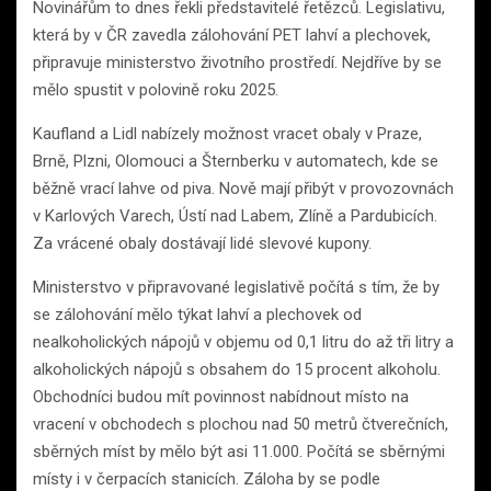
Novinářům to dnes řekli představitelé řetězců. Legislativu,
která by v ČR zavedla zálohování PET lahví a plechovek,
připravuje ministerstvo životního prostředí. Nejdříve by se
mělo spustit v polovině roku 2025.
Kaufland a Lidl nabízely možnost vracet obaly v Praze,
Brně, Plzni, Olomouci a Šternberku v automatech, kde se
běžně vrací lahve od piva. Nově mají přibýt v provozovnách
v Karlových Varech, Ústí nad Labem, Zlíně a Pardubicích.
Za vrácené obaly dostávají lidé slevové kupony.
Ministerstvo v připravované legislativě počítá s tím, že by
se zálohování mělo týkat lahví a plechovek od
nealkoholických nápojů v objemu od 0,1 litru do až tři litry a
alkoholických nápojů s obsahem do 15 procent alkoholu.
Obchodníci budou mít povinnost nabídnout místo na
vracení v obchodech s plochou nad 50 metrů čtverečních,
sběrných míst by mělo být asi 11.000. Počítá se sběrnými
místy i v čerpacích stanicích. Záloha by se podle