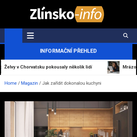
Skip
to
content
Zlínsko-Info.cz
Aktuální informace z regionu a zpravodajství
INFORMAČNÍ PŘEHLED
 Chorvatsku pokousaly několik lidí
Mrázová pokuto
Home
Magazin
Jak zařídit dokonalou kuchyni