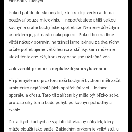
činnosti v kuchyni.
Pokud patříte do skupiny lidí, kteří stolují venku a doma
používají pouze mikrovlnku – nepotřebujete příliš velkou
kuchyň a drahé kuchyňské spotřebiče. Neméně důležitým
aspektem je, jak často nakupujeme. Pokud hromadíme
větší nákupy potravin, na tržnici jsme jednou za dva týdny,
určitě potřebujeme větší lednici a skříňky, kam můžeme
uložit těstoviny, rýži, konzervy nebo jiné užitečné věci.
Jak zařídit prostor s nejdůležitějším vybavením
Při přemýšlení o prostoru naší kuchyně bychom měli začít
umístěním nejdůležitějších spotřebičů v ní – lednice,
sporáku a dřezu. Tato tři zařízení by měla být blízko sebe,
protože díky tomu bude pohyb po kuchyni pohodlný a
rychlý.
Do velkých kuchyní se vyplatí dát vkusný nábytek, který
může sloužit jako spíže. Základním prvkem je velký stůl, u