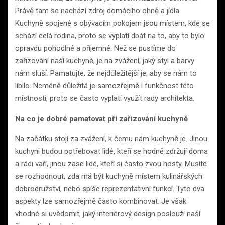
Právě tam se nachází zdroj domácího ohně a jídla.
Kuchyně spojené s obývacím pokojem jsou místem, kde se
schází celá rodina, proto se vyplatí dbát na to, aby to bylo
opravdu pohodlné a příjemné. Než se pustíme do
zařizování naší kuchyně, je na zvážení, jaký styl a barvy
nám sluší. Pamatujte, že nejdůležitější je, aby se nám to
líbilo. Neméně důležitá je samozřejmě i funkčnost této
místnosti, proto se často vyplatí využít rady architekta.
Na co je dobré pamatovat při zařizování kuchyně
Na začátku stojí za zvážení, k čemu nám kuchyně je. Jinou
kuchyni budou potřebovat lidé, kteří se hodně zdržují doma
a rádi vaří, jinou zase lidé, kteří si často zvou hosty. Musíte
se rozhodnout, zda má být kuchyně místem kulinářských
dobrodružství, nebo spíše reprezentativní funkcí. Tyto dva
aspekty lze samozřejmě často kombinovat. Je však
vhodné si uvědomit, jaký interiérový design poslouží naší