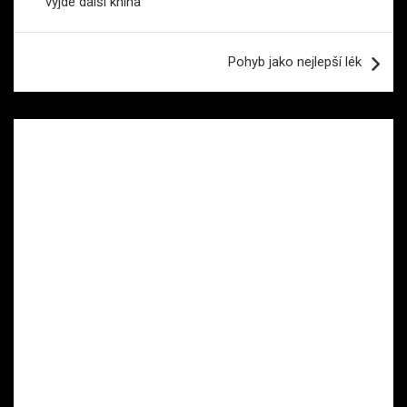
vyjde další kniha
příspěvek
Pohyb jako nejlepší lék