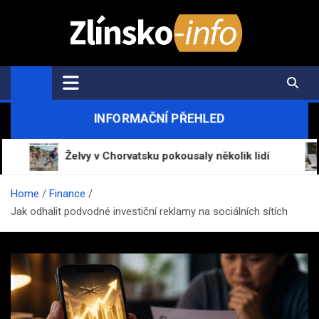
Skip
to
content
Zlínsko-Info.cz
Aktuální informace z regionu a zpravodajství
INFORMAČNÍ PŘEHLED
Želvy v Chorvatsku pokousaly několik lidí
Mrázov
Home
Finance
Jak odhalit podvodné investiční reklamy na sociálních sítích