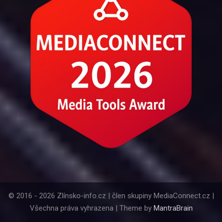
© 2016 - 2026 Zlínsko-info.cz | člen skupiny MediaConnect.cz |
Všechna práva vyhrazena | Theme by
MantraBrain