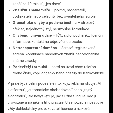
končí za 10 minut“, „jen dnes“.
Zneužití známé tváře
– politici, moderátoři,
podnikatelé nebo celebrity bez ověřitelného zdroje.
Gramatické chyby a podivná čeština
– strojový
překlad, nejednotný styl, nesmyslné formulace.
Chybějící právní údaje
– IČO, sídlo, podmínky, licenční
informace, kontakt na odpovědnou osobu.
Netransparentní doména
– čerstvě registrovaná
adresa, kombinace náhodných znaků, napodobenina
známé značky.
Podezřelý formulář
– hned na úvod chce telefon,
rodné číslo, kopii občanky nebo přístup do bankovnictví.
V praxi bývá velmi podezřelé i to, když reklama slibuje „AI
platformu“, „automatické obchodování“ nebo „tajný
algoritmus“, ale nevysvětluje, jak služba funguje, kdo ji
provozuje a na jakém trhu pracuje. U seriózních investic je
vždy dohledatelný provozovatel, licence a riziková