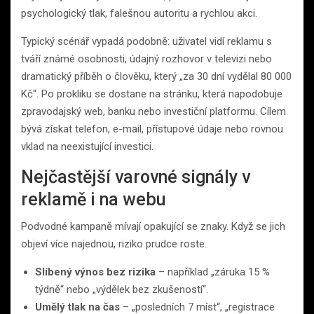
psychologický tlak, falešnou autoritu a rychlou akci.
Typický scénář vypadá podobně: uživatel vidí reklamu s
tváří známé osobnosti, údajný rozhovor v televizi nebo
dramatický příběh o člověku, který „za 30 dní vydělal 80 000
Kč“. Po prokliku se dostane na stránku, která napodobuje
zpravodajský web, banku nebo investiční platformu. Cílem
bývá získat telefon, e-mail, přístupové údaje nebo rovnou
vklad na neexistující investici.
Nejčastější varovné signály v
reklamě i na webu
Podvodné kampaně mívají opakující se znaky. Když se jich
objeví více najednou, riziko prudce roste.
Slíbený výnos bez rizika
– například „záruka 15 %
týdně“ nebo „výdělek bez zkušeností“.
Umělý tlak na čas
– „posledních 7 míst“, „registrace