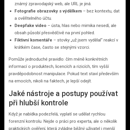
známý zpravodajský web, ale URL je jiná.
Fotografie obrazovky s výdělkem
– bez kontextu, dat
a ověřitelného účtu.
Deepfake video
– ústa, hlas nebo mimika nesedí, ale
obsah působí přesvědčivě na první pohled.
Fiktivní komentáře
– stovky „už jsem vydělal“ reakcí v
krátkém čase, často se stejnými vzorci.
Pomůže jednoduché pravidlo: čím méně konkrétních
informací o produktech, licencích a rizicích, tím vyšší
pravděpodobnost manipulace. Pokud text staví především
na emocích, nikoli na faktech, je lepší odejít.
Jaké nástroje a postupy používat
při hlubší kontrole
Když je nabídka podezřelá, vyplatí se udělat rychlou
forenzní kontrolu. Nejde o práci pro experta, ale o několik
praktických ověření, která zvládne běžný uživatel i menší