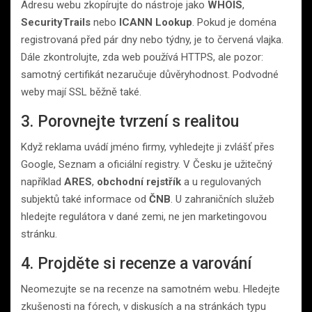
Adresu webu zkopírujte do nástroje jako
WHOIS
,
SecurityTrails
nebo
ICANN Lookup
. Pokud je doména
registrovaná před pár dny nebo týdny, je to červená vlajka.
Dále zkontrolujte, zda web používá HTTPS, ale pozor:
samotný certifikát nezaručuje důvěryhodnost. Podvodné
weby mají SSL běžně také.
3. Porovnejte tvrzení s realitou
Když reklama uvádí jméno firmy, vyhledejte ji zvlášť přes
Google, Seznam a oficiální registry. V Česku je užitečný
například
ARES
,
obchodní rejstřík
a u regulovaných
subjektů také informace od
ČNB
. U zahraničních služeb
hledejte regulátora v dané zemi, ne jen marketingovou
stránku.
4. Projděte si recenze a varování
Neomezujte se na recenze na samotném webu. Hledejte
zkušenosti na fórech, v diskusích a na stránkách typu