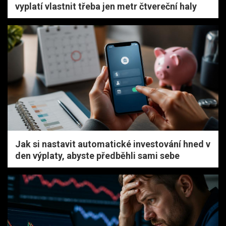
vyplatí vlastnit třeba jen metr čtvereční haly
Jak si nastavit automatické investování hned v
den výplaty, abyste předběhli sami sebe