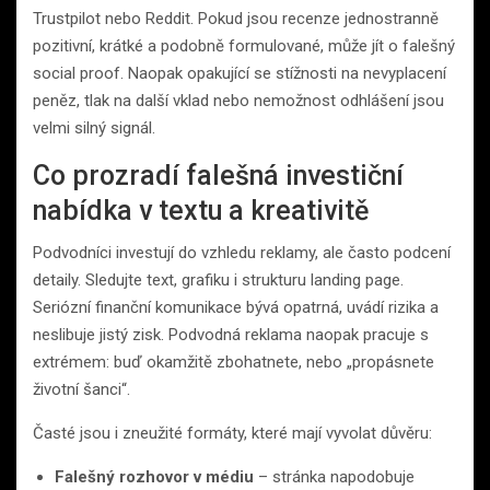
Trustpilot nebo Reddit. Pokud jsou recenze jednostranně
pozitivní, krátké a podobně formulované, může jít o falešný
social proof. Naopak opakující se stížnosti na nevyplacení
peněz, tlak na další vklad nebo nemožnost odhlášení jsou
velmi silný signál.
Co prozradí falešná investiční
nabídka v textu a kreativitě
Podvodníci investují do vzhledu reklamy, ale často podcení
detaily. Sledujte text, grafiku i strukturu landing page.
Seriózní finanční komunikace bývá opatrná, uvádí rizika a
neslibuje jistý zisk. Podvodná reklama naopak pracuje s
extrémem: buď okamžitě zbohatnete, nebo „propásnete
životní šanci“.
Časté jsou i zneužité formáty, které mají vyvolat důvěru:
Falešný rozhovor v médiu
– stránka napodobuje