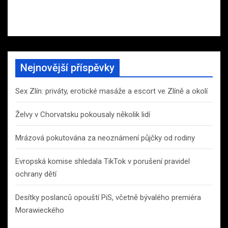
Nejnovější příspěvky
Sex Zlín: priváty, erotické masáže a escort ve Zlíně a okolí
Želvy v Chorvatsku pokousaly několik lidí
Mrázová pokutována za neoznámení půjčky od rodiny
Evropská komise shledala TikTok v porušení pravidel
ochrany dětí
Desítky poslanců opouští PiS, včetně bývalého premiéra
Morawieckého