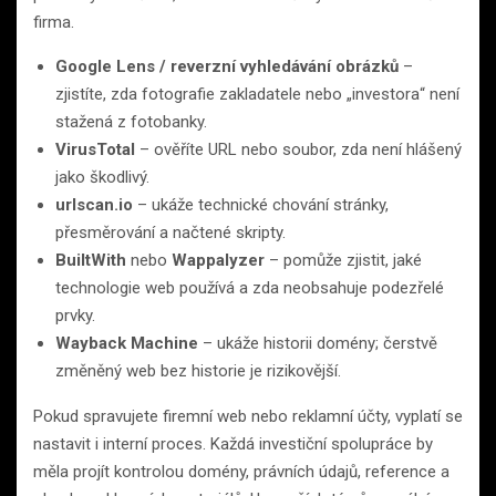
firma.
Google Lens / reverzní vyhledávání obrázků
–
zjistíte, zda fotografie zakladatele nebo „investora“ není
stažená z fotobanky.
VirusTotal
– ověříte URL nebo soubor, zda není hlášený
jako škodlivý.
urlscan.io
– ukáže technické chování stránky,
přesměrování a načtené skripty.
BuiltWith
nebo
Wappalyzer
– pomůže zjistit, jaké
technologie web používá a zda neobsahuje podezřelé
prvky.
Wayback Machine
– ukáže historii domény; čerstvě
změněný web bez historie je rizikovější.
Pokud spravujete firemní web nebo reklamní účty, vyplatí se
nastavit i interní proces. Každá investiční spolupráce by
měla projít kontrolou domény, právních údajů, reference a