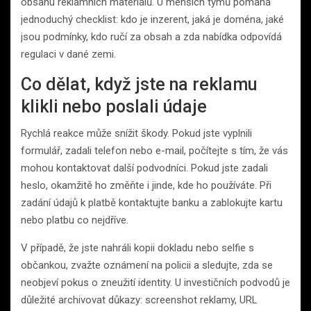
obsahu reklamních materiálů. U menších týmů pomáhá
jednoduchý checklist: kdo je inzerent, jaká je doména, jaké
jsou podmínky, kdo ručí za obsah a zda nabídka odpovídá
regulaci v dané zemi.
Co dělat, když jste na reklamu
klikli nebo poslali údaje
Rychlá reakce může snížit škody. Pokud jste vyplnili
formulář, zadali telefon nebo e-mail, počítejte s tím, že vás
mohou kontaktovat další podvodníci. Pokud jste zadali
heslo, okamžitě ho změňte i jinde, kde ho používáte. Při
zadání údajů k platbě kontaktujte banku a zablokujte kartu
nebo platbu co nejdříve.
V případě, že jste nahráli kopii dokladu nebo selfie s
občankou, zvažte oznámení na policii a sledujte, zda se
neobjeví pokus o zneužití identity. U investičních podvodů je
důležité archivovat důkazy: screenshot reklamy, URL