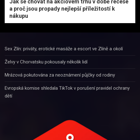
Jak se chovat na akciovém trhu v době recese
a proč jsou propady nejlepší příležitostí k
nákupu
Sex Zlín: priváty, erotické masáže a escort ve Zlíně a okolí
Želvy v Chorvatsku pokousaly několik lidí
Mrázová pokutována za neoznámení půjčky od rodiny
Evropská komise shledala TikTok v porušení pravidel ochrany
dětí