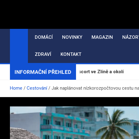
Skip
to
content
DOMÁCÍ
NOVINKY
MAGAZIN
NÁZOR
ZDRAVÍ
KONTAKT
INFORMAČNÍ PŘEHLED
áty, erotické masáže a escort ve Zlíně a okolí
Želvy
Home
Cestování
Jak naplánovat nízkorozpočtovou cestu na 