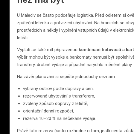
U Malediv se často podceňuje logistika. Před odletem si ov
zpáteční letenku a potvrzení ubytování. Na hranicích se obv
prostředcích a někdy i vyplnění vstupních údajů v elektroni
letišti.
Vyplatí se také mít připravenou
kombinaci hotovosti a kar
výběr mohou být vysoké a bankomaty nemusí být spolehlivě 
transfery, drobné výdaje a případné narychlo měněné plány.
Na závěr plánování si sepište jednoduchý seznam:
vybraný ostrov podle dopravy a cen,
rezervované ubytování s transferem,
zvolený způsob dopravy z letiště,
orientační denní rozpočet,
rezerva 10–20 % na nečekané výdaje.
Právě tato rezerva často rozhodne o tom, jestli cesta zůs