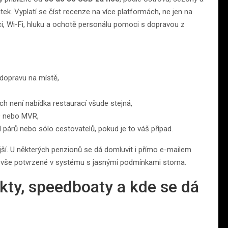
tek. Vyplatí se číst recenze na více platformách, ne jen na
ci, Wi-Fi, hluku a ochotě personálu pomoci s dopravou z
 dopravu na místě,
h není nabídka restaurací všude stejná,
SD nebo MVR,
d párů nebo sólo cestovatelů, pokud je to váš případ.
í. U některých penzionů se dá domluvit i přímo e-mailem
t vše potvrzené v systému s jasnými podmínkami storna.
kty, speedboaty a kde se dá