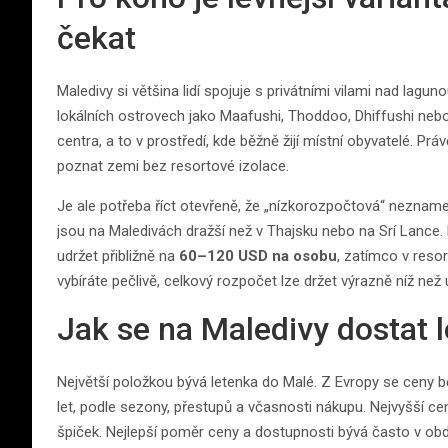
čekat
Maledivy si většina lidí spojuje s privátními vilami nad lagun
lokálních ostrovech jako Maafushi, Thoddoo, Dhiffushi nebo
centra, a to v prostředí, kde běžně žijí místní obyvatelé.
poznat zemi bez resortové izolace.
Je ale potřeba říct otevřeně, že „nízkorozpočtová“ neznamená
jsou na Maledivách dražší než v Thajsku nebo na Srí Lance. 
udržet přibližně na
60–120 USD na osobu
, zatímco v reso
vybíráte pečlivě, celkový rozpočet lze držet výrazně níž než 
Jak se na Maledivy dostat 
Největší položkou bývá letenka do Malé. Z Evropy se ceny 
let, podle sezony, přestupů a včasnosti nákupu. Nejvyšší ce
špiček. Nejlepší poměr ceny a dostupnosti bývá často v obd