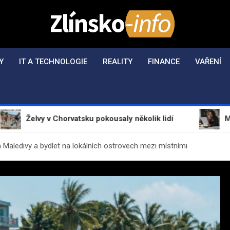
Zlínsko-Info.cz
Aktuální informace z regionu a zpravodajství
Y
IT A TECHNOLOGIE
REALITY
FINANCE
VAŘENÍ
 v Chorvatsku pokousaly několik lidí
Mrázová poku
Maledivy a bydlet na lokálních ostrovech mezi místními