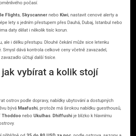
proměnlivého počasí.
e Flights
,
Skyscanner
nebo
Kiwi
, nastavit cenové alerty a
 lépe lety s jedním přestupem přes Dauhá, Dubaj, Istanbul nebo
a daty dělat i několik tisíc korun.
u, ale i délku přestupu. Dlouhé čekání může sice letenku
stě. Smysl dává kontrola celkové ceny včetně zavazadel,
zavazadlo účtují další tisíce.
jak vybírat a kolik stojí
írat ostrov podle dopravy, nabídky ubytování a dostupných
štěvu bývá
Maafushi
, protože má širokou nabídku guesthousů,
í
Thoddoo
nebo
Ukulhas
.
Dhiffushi
je blízko k hlavnímu
ostrovy.
 přibližně od
35 do 80 USD za noc
, podle ostrova, sezony a