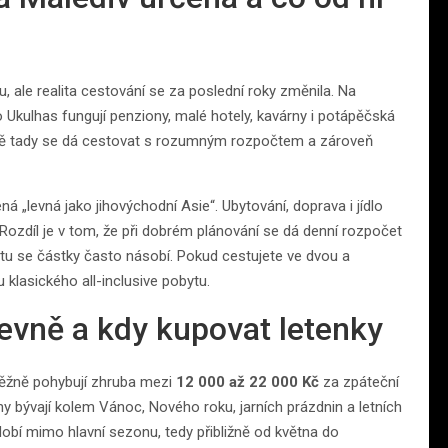
ou, ale realita cestování se za poslední roky změnila. Na
 Ukulhas fungují penziony, malé hotely, kavárny i potápěčská
 Právě tady se dá cestovat s rozumným rozpočtem a zároveň
 „levná jako jihovýchodní Asie“. Ubytování, doprava i jídlo
Rozdíl je v tom, že při dobrém plánování se dá denní rozpočet
rtu se částky často násobí. Pokud cestujete ve dvou a
u klasického all-inclusive pobytu.
levně a kdy kupovat letenky
běžně pohybují zhruba mezi
12 000 až 22 000 Kč
za zpáteční
ny bývají kolem Vánoc, Nového roku, jarních prázdnin a letních
obí mimo hlavní sezonu, tedy přibližně od května do