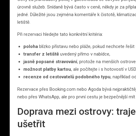
úrovně služeb. Snídaně bývá často v ceně, někdy je za přípla
jedné. Důležité jsou zejména komentáře k čistotě, klimatiza
letiště.
Při rezervaci hledejte tato konkrétní kritéria:
poloha
blízko přístavu nebo pláže, pokud nechcete řešit
transfer z letiště
uvedený přímo v nabídce,
jasně popsané stravování
, protože na menších ostrovec
možnost platby kartou
, ale počítejte i s hotovostí v U
recenze od cestovatelů podobného typu
, například o
Rezervace přes Booking.com nebo Agoda bývá nejpraktičtějš
nebo přes WhatsApp, ale pro první cestu je bezpečnější mí
Doprava mezi ostrovy: traje
ušetřit