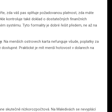
ěřte, zda váš pas splňuje požadovanou platnost, zda máte
ykle kontroluje také doklad o dostatečných finančních
ckém systému. Tyto formality je dobré řešit předem, ne až na
ty
. Na menších ostrovech karta nefunguje všude, poplatky za
dostupné. Praktické je mít menší hotovost v dolarech na
tane skutečně nízkorozpočtová. Na Maledivách se nevyplácí