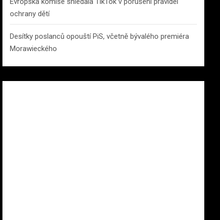
Evropská komise shledala TikTok v porušení pravidel
ochrany dětí
Desítky poslanců opouští PiS, včetně bývalého premiéra
Morawieckého