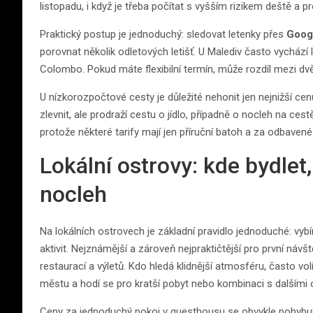
listopadu, i když je třeba počítat s vyšším rizikem deště a 
Praktický postup je jednoduchý: sledovat letenky přes
Googl
porovnat několik odletových letišť. U Malediv často vychází
Colombo. Pokud máte flexibilní termín, může rozdíl mezi dvěm
U nízkorozpočtové cesty je důležité nehonit jen nejnižší cen
zlevnit, ale prodraží cestu o jídlo, případně o nocleh na ce
protože některé tarify mají jen příruční batoh a za odbavené 
Lokální ostrovy: kde bydlet, 
nocleh
Na lokálních ostrovech je základní pravidlo jednoduché: vyb
aktivit. Nejznámější a zároveň nejpraktičtější pro první náv
restaurací a výletů. Kdo hledá klidnější atmosféru, často vol
městu a hodí se pro kratší pobyt nebo kombinaci s dalšími 
Ceny za jednoduchý pokoj v guesthousu se obvykle pohybují