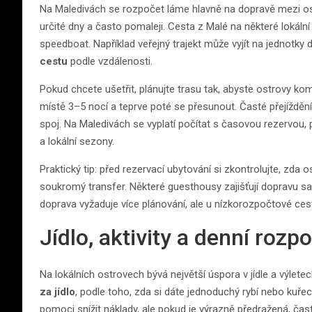
Na Maledivách se rozpočet láme hlavně na dopravě mezi ost
určité dny a často pomaleji. Cesta z Malé na některé lokáln
speedboat. Například veřejný trajekt může vyjít na jednotky 
cestu
podle vzdálenosti.
Pokud chcete ušetřit, plánujte trasu tak, abyste ostrovy ko
místě 3–5 nocí a teprve poté se přesunout. Časté přejíždění 
spoj. Na Maledivách se vyplatí počítat s časovou rezervou,
a lokální sezony.
Praktický tip: před rezervací ubytování si zkontrolujte, zda 
soukromý transfer. Některé guesthousy zajišťují dopravu sam
doprava vyžaduje více plánování, ale u nízkorozpočtové ces
Jídlo, aktivity a denní roz
Na lokálních ostrovech bývá největší úspora v jídle a výletec
za jídlo
, podle toho, zda si dáte jednoduchý rybí nebo kuř
pomoci snížit náklady, ale pokud je výrazně předražená, často