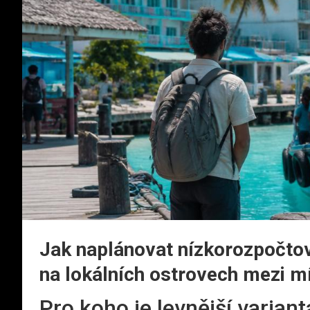
Jak naplánovat nízkorozpočtov
na lokálních ostrovech mezi m
Pro koho je levnější varian