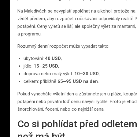
Na Maledivách se nevyplatí spoléhat na alkohol, protože na
vědět předem, aby rozpočet i očekávání odpovídaly realitě. M
potápění. Ceny výletů se liší, ale společný výlet za mantami
a programu.
Rozumný denní rozpočet může vypadat takto:
ubytování:
40 USD
,
jídlo:
15–25 USD
,
doprava nebo malý výlet:
10–30 USD
,
celkem: přibližně
65–95 USD na den
.
Pokud vynecháte výletní den a zůstanete jen u pláže, koupá
potápění nebo privátní loď cenu navýší rychle. Proto je vhodné
šnorchlování, focení, nebo co nejnižší cena.
Co si pohlídat před odletem
než má být