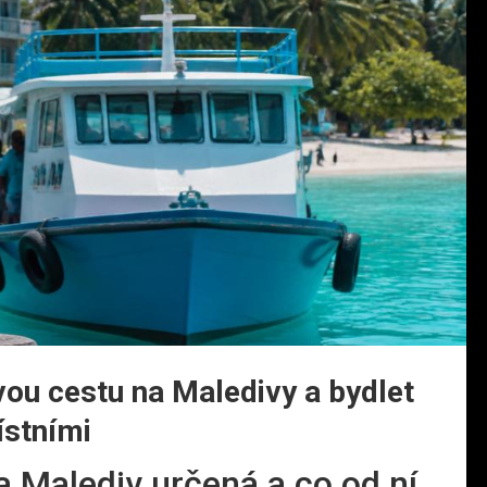
ou cestu na Maledivy a bydlet
ístními
ta Malediv určená a co od ní