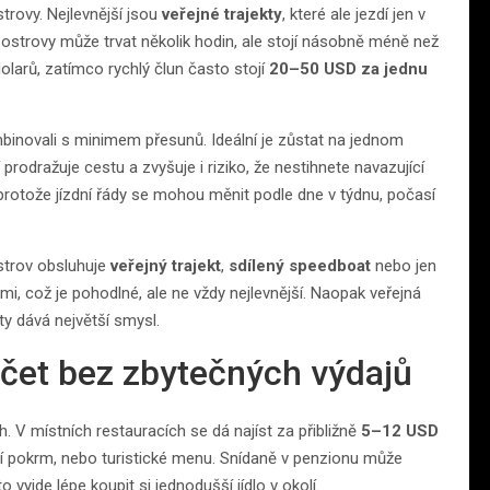
rovy. Nejlevnější jsou
veřejné trajekty
, které ale jezdí jen v
í ostrovy může trvat několik hodin, ale stojí násobně méně než
dolarů, zatímco rychlý člun často stojí
20–50 USD za jednu
mbinovali s minimem přesunů. Ideální je zůstat na jednom
prodražuje cestu a zvyšuje i riziko, že nestihnete navazující
 protože jízdní řády se mohou měnit podle dne v týdnu, počasí
ostrov obsluhuje
veřejný trajekt
,
sdílený speedboat
nebo jen
i, což je pohodlné, ale ne vždy nejlevnější. Naopak veřejná
ty dává největší smysl.
počet bez zbytečných výdajů
h. V místních restauracích se dá najíst za přibližně
5–12 USD
ecí pokrm, nebo turistické menu. Snídaně v penzionu může
 vyjde lépe koupit si jednodušší jídlo v okolí.