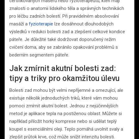
certifikovaných masérů nebo fyzioterapeutů, kteří mají
znalosti o anatomii lidského těla a správných technikách
pro léčbu zadních bolestí. Při pravidelném absolvování
masáží a
fyzioterapie
lze dosáhnout dlouhodobých
výsledků v redukci bolesti zad a zlepšení celkové kondice
páteře. Je důležité také dodržovat doporučený režim
cvičení doma, aby se zabránilo opakování problémů s
bederním segmentem páteře.
Jak zmírnit akutní bolesti zad:
tipy a triky pro okamžitou úlevu
Bolesti zad mohou být velmi nepříjemné a omezující, ale
existuje několik jednoduchých triků, které vám mohou
pomoci zmírnit akutní bolest. Jednou z nejúčinnějších
metod je aplikace tepla na postiženou oblast. Můžete si
například přiložit horký komprese nebo si udělat teplý
koupel s esenciálními oleji. Teplo pomáhá uvolnit svaly a
zlepšit průtok krve, což může snížit intenzitu bolesti.