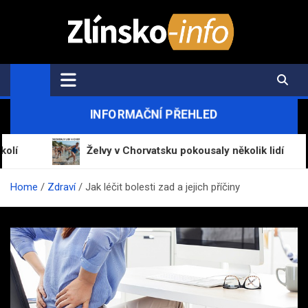
Skip
to
content
Zlínsko-Info.cz
Aktuální informace z regionu a zpravodajství
INFORMAČNÍ PŘEHLED
Želvy v Chorvatsku pokousaly několik lidí
Home
Zdraví
Jak léčit bolesti zad a jejich příčiny