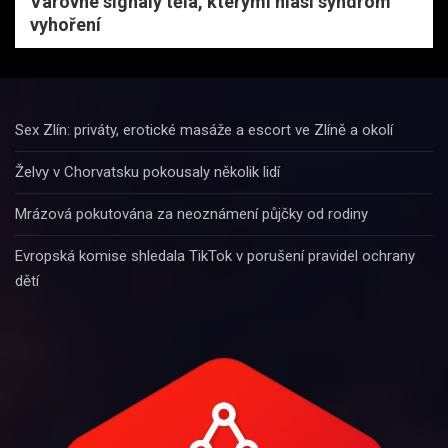
Varovné signály těla, kterými hlásí syndrom
vyhoření
Sex Zlín: priváty, erotické masáže a escort ve Zlíně a okolí
Želvy v Chorvatsku pokousaly několik lidí
Mrázová pokutována za neoznámení půjčky od rodiny
Evropská komise shledala TikTok v porušení pravidel ochrany
dětí