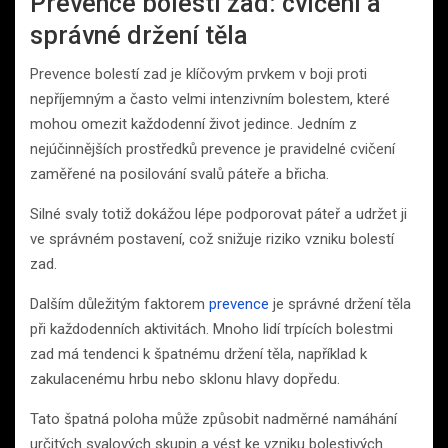
Prevence bolestí zad: cvičení a
správné držení těla
Prevence bolestí zad je klíčovým prvkem v boji proti
nepříjemným a často velmi intenzivním bolestem, které
mohou omezit každodenní život jedince. Jedním z
nejúčinnějších prostředků prevence je pravidelné cvičení
zaměřené na posilování svalů páteře a břicha.
Silné svaly totiž dokážou lépe podporovat páteř a udržet ji
ve správném postavení, což snižuje riziko vzniku bolestí
zad.
Dalším důležitým faktorem
prevence
je správné držení těla
při každodenních aktivitách. Mnoho lidí trpících bolestmi
zad má tendenci k špatnému držení těla, například k
zakulacenému hrbu nebo sklonu hlavy dopředu.
Tato špatná poloha může způsobit nadměrné namáhání
určitých svalových skupin a vést ke vzniku bolestivých