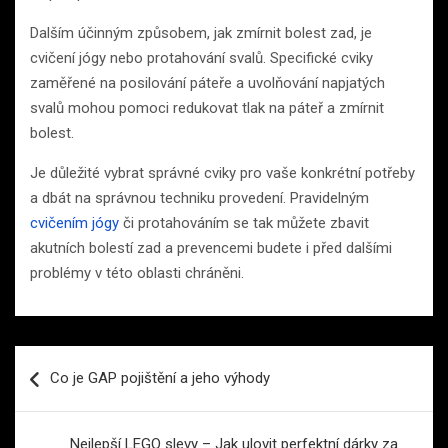
Dalším účinným způsobem, jak zmírnit bolest zad, je
cvičení jógy nebo protahování svalů. Specifické cviky
zaměřené na posilování páteře a uvolňování napjatých
svalů mohou pomoci redukovat tlak na páteř a zmírnit
bolest.
Je důležité vybrat správné cviky pro vaše konkrétní potřeby
a dbát na správnou techniku provedení. Pravidelným
cvičením jógy
či protahováním se tak můžete zbavit
akutních bolestí zad a prevencemi budete i před dalšími
problémy v této oblasti chráněni.
Navigace
Co je GAP pojištění a jeho výhody
pro
příspěvek
Nejlepší LEGO slevy – Jak ulovit perfektní dárky za