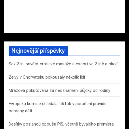
Nejnovější příspěvky
Sex Zlín: priváty, erotické masáže a escort ve Zlíně a okolí
Želvy v Chorvatsku pokousaly několik lidí
Mrázová pokutována za neoznámení půjčky od rodiny
Evropská komise shledala TikTok v porušení pravidel
ochrany dětí
Desítky poslanců opouští PiS, včetně bývalého premiéra