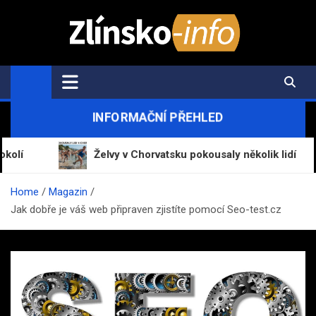
Skip
to
content
Zlínsko-Info.cz
Aktuální informace z regionu a zpravodajství
INFORMAČNÍ PŘEHLED
Želvy v Chorvatsku pokousaly několik lidí
Home
Magazin
Jak dobře je váš web připraven zjistíte pomocí Seo-test.cz