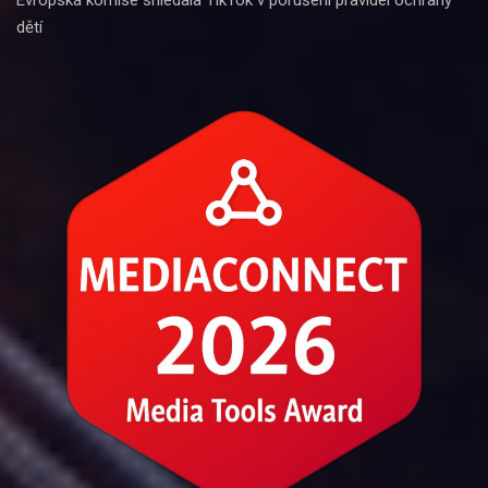
Evropská komise shledala TikTok v porušení pravidel ochrany
dětí