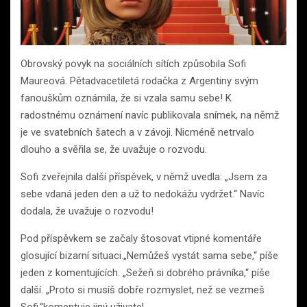
Obrovský povyk na sociálních sítích způsobila Sofi
Maureová. Pětadvacetiletá rodačka z Argentiny svým
fanouškům oznámila, že si vzala samu sebe! K
radostnému oznámení navíc publikovala snímek, na němž
je ve svatebních šatech a v závoji. Nicméně netrvalo
dlouho a svěřila se, že uvažuje o rozvodu.
Sofi zveřejnila další příspěvek, v němž uvedla: „Jsem za
sebe vdaná jeden den a už to nedokážu vydržet.“ Navíc
dodala, že uvažuje o rozvodu!
Pod příspěvkem se začaly štosovat vtipné komentáře
glosující bizarní situaci.„Nemůžeš vystát sama sebe,“ píše
jeden z komentujících. „Sežeň si dobrého právníka,“ píše
další. „Proto si musíš dobře rozmyslet, než se vezmeš