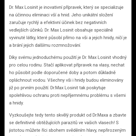
Dr. Max Losinit je inovativní přípravek, který se specializuje
na účinnou eliminaci vší a hnid. Jeho unikátní složení
zaručuje rychlý a efektivní účinek bez negativních
vedlejších účinků. Dr. Max Losinit obsahuje speciálně
vyvinuté látky, které působí přímo na vši a jejich hnidy, ničí je
a brání jejich dalšímu rozmnožování.
Díky svému jednoduchému použití je Dr. Max Losinit vhodný
pro celou rodinu. Stačí aplikovat přípravek na vlasy, nechat
ho působit podle doporučené doby a potom důkladně
opláchnout vodou. Všechny vši i hnidy budou eliminovány
již po prvním použití. Dr.Max Losinit tak poskytuje
spolehlivou ochranu proti nepříjemnému problému s všemi
a hnidy.
Vyzkoušejte tedy tento skvělý produkt od Dr.Maxa a zbavte
se definitivně obtěžujících parazitů ve vašich vlasech! S
jistotou můžete říci sbohem svěděním hlavy, nepřirozeným