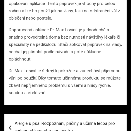
opakování aplikace. Tento přípravek je vhodný pro celou
rodinu a lze ho použít jak na vlasy, tak i na odstranění vší z
oblečení nebo postele.
Doporučená aplikace Dr. Max Losinit je jednoduchá a
snadno proveditelná doma bez nutnosti návštěvy lékaře či
specialisty na pedikulózu. Stačí aplikovat přípravek na vlasy,
nechat jej působit podle návodu a poté důkladně
opláchnout.
Dr. Max Losinit je šetrný k pokožce a zanechává příjemnou
vůni po použití. Díky tomuto účinnému produktu se můžete
zbavit nepříjemného problému s všemi a hnidy rychle,
snadno a efektivně.
Navigace
Alergie u psa: Rozpoznání, příčiny a účinná léčba pro
pro
vašeho chlupatého společníka