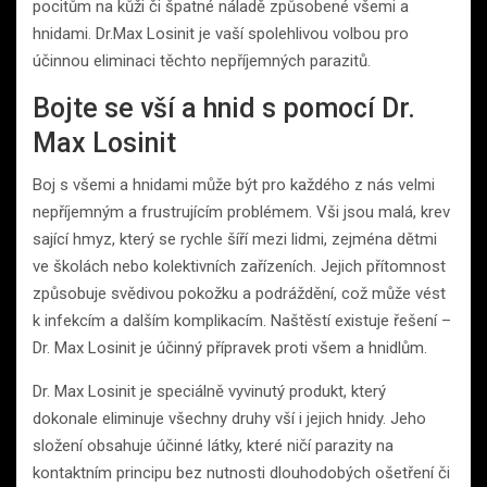
pocitům na kůži či špatné náladě způsobené všemi a
hnidami. Dr.Max Losinit je vaší spolehlivou volbou pro
účinnou eliminaci těchto nepříjemných parazitů.
Bojte se vší a hnid s pomocí Dr.
Max Losinit
Boj s všemi a hnidami může být pro každého z nás velmi
nepříjemným a frustrujícím problémem. Vši jsou malá, krev
sající hmyz, který se rychle šíří mezi lidmi, zejména dětmi
ve školách nebo kolektivních zařízeních. Jejich přítomnost
způsobuje svědivou pokožku a podráždění, což může vést
k infekcím a dalším komplikacím. Naštěstí existuje řešení –
Dr. Max Losinit je účinný přípravek proti všem a hnidlům.
Dr. Max Losinit je speciálně vyvinutý produkt, který
dokonale eliminuje všechny druhy vší i jejich hnidy. Jeho
složení obsahuje účinné látky, které ničí parazity na
kontaktním principu bez nutnosti dlouhodobých ošetření či