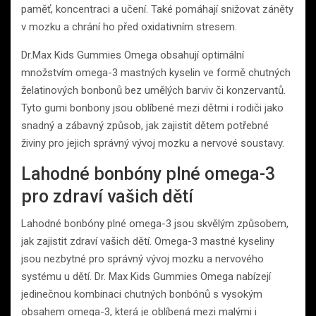
paměť, koncentraci a učení. Také pomáhají snižovat záněty
v mozku a chrání ho před oxidativním stresem.
Dr.Max Kids Gummies Omega obsahují optimální
množstvím omega-3 mastných kyselin ve formě chutných
želatinových bonbonů bez umělých barviv či konzervantů.
Tyto gumi bonbony jsou oblíbené mezi dětmi i rodiči jako
snadný a zábavný způsob, jak zajistit dětem potřebné
živiny pro jejich správný vývoj mozku a nervové soustavy.
Lahodné bonbóny plné omega-3
pro zdraví vašich dětí
Lahodné bonbóny plné omega-3 jsou skvělým způsobem,
jak zajistit zdraví vašich dětí. Omega-3 mastné kyseliny
jsou nezbytné pro správný vývoj mozku a nervového
systému u dětí. Dr. Max Kids Gummies Omega nabízejí
jedinečnou kombinaci chutných bonbónů s vysokým
obsahem omega-3, která je oblíbená mezi malými i