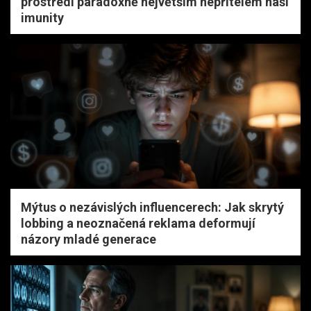
prostředí paradoxně největším nepřítelem naší
imunity
Mýtus o nezávislých influencerech: Jak skrytý
lobbing a neoznačená reklama deformují
názory mladé generace