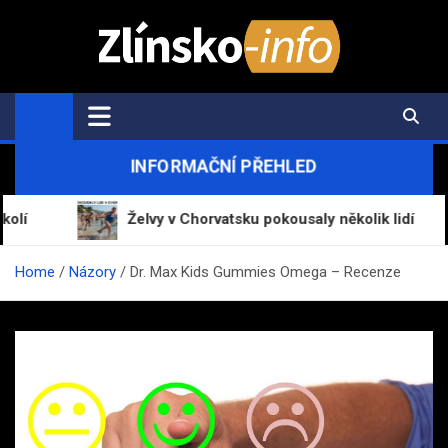
Skip
to
content
Zlínsko-Info.cz
Aktuální informace z regionu a zpravodajství
INFORMAČNÍ PŘEHLED
Želvy v Chorvatsku pokousaly několik lidí
Home
Názory
Dr. Max Kids Gummies Omega – Recenze