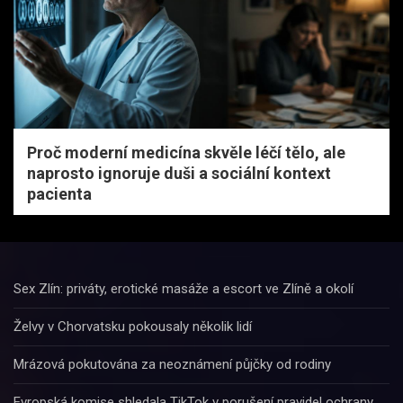
Proč moderní medicína skvěle léčí tělo, ale
naprosto ignoruje duši a sociální kontext
pacienta
Sex Zlín: priváty, erotické masáže a escort ve Zlíně a okolí
Želvy v Chorvatsku pokousaly několik lidí
Mrázová pokutována za neoznámení půjčky od rodiny
Evropská komise shledala TikTok v porušení pravidel ochrany