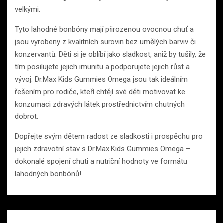
velkými.
Tyto lahodné bonbóny mají přirozenou ovocnou chuť a
jsou vyrobeny z kvalitních surovin bez umělých barviv či
konzervantů. Děti si je oblíbí jako sladkost, aniž by tušily, že
tím posilujete jejich imunitu a podporujete jejich růst a
vývoj. Dr.Max Kids Gummies Omega jsou tak ideálním
řešením pro rodiče, kteří chtějí své děti motivovat ke
konzumaci zdravých látek prostřednictvím chutných
dobrot.
Dopřejte svým dětem radost ze sladkosti i prospěchu pro
jejich zdravotní stav s Dr.Max Kids Gummies Omega –
dokonalé spojení chuti a nutriční hodnoty ve formátu
lahodných bonbónů!
Navigace