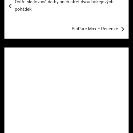
Ostře sledované derby aneb střet dvou hokejových
pro
pohádek
příspěvek
BioPure Max – Recenze