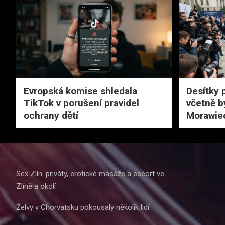
Evropská komise shledala
Desítky 
TikTok v porušení pravidel
včetně b
ochrany dětí
Morawie
Sex Zlín: priváty, erotické masáže a escort ve
Zlíně a okolí
Želvy v Chorvatsku pokousaly několik lidí