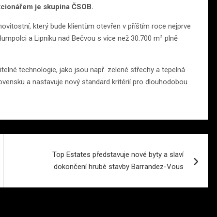
akcionářem je skupina ČSOB.
vitostní, který bude klientům otevřen v příštím roce nejprve
 Humpolci a Lipníku nad Bečvou s více než 30.700 m² plně
žitelné technologie, jako jsou např. zelené střechy a tepelná
lovensku a nastavuje nový standard kritérií pro dlouhodobou
Top Estates představuje nové byty a slaví
dokončení hrubé stavby Barrandez-Vous