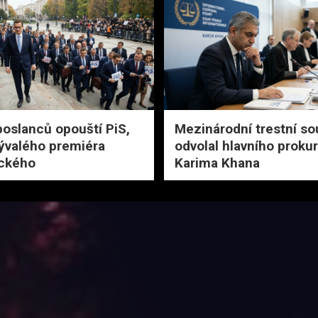
poslanců opouští PiS,
Mezinárodní trestní so
ývalého premiéra
odvolal hlavního proku
ckého
Karima Khana