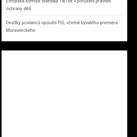
Evropská komise shledala TikTok v porušení pravidel
ochrany dětí
Desítky poslanců opouští PiS, včetně bývalého premiéra
Morawieckého