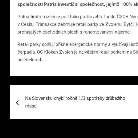
společnosti Patria investiční společnost, jejímž 100% 
Patria tímto rozšiřuje portfolio podílového fondu ČSOB Nemo
v Česku. Transakce zahrnuje retail parky ve Zvolenu, Bytči,
pronajatých obchodních ploch s renomovanými nájemci.
Retail parky splňují přísné energetické normy a využívají udr
čerpadla. OC Klokan Zvolen je největším retail parkem na S
udržitelnost.
Navigace
Na Slovensku chybí ročně 1/3 spotřeby drůbežího
pro
masa
příspěvek