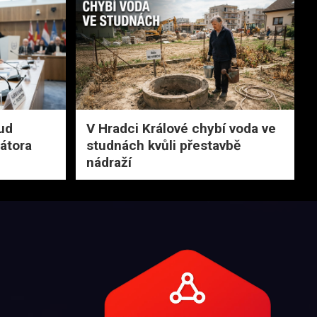
ud
V Hradci Králové chybí voda ve
rátora
studnách kvůli přestavbě
nádraží