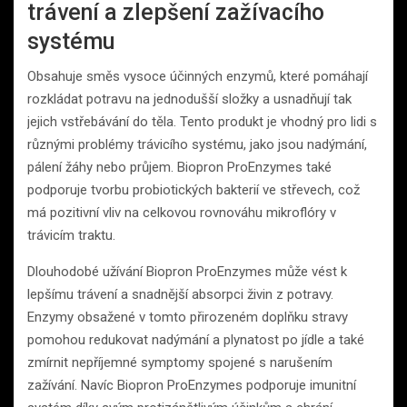
trávení a zlepšení zažívacího
systému
Obsahuje směs vysoce účinných enzymů, které pomáhají
rozkládat potravu na jednodušší složky a usnadňují tak
jejich vstřebávání do těla. Tento produkt je vhodný pro lidi s
různými problémy trávicího systému, jako jsou nadýmání,
pálení žáhy nebo průjem. Biopron ProEnzymes také
podporuje tvorbu probiotických bakterií ve střevech, což
má pozitivní vliv na celkovou rovnováhu mikroflóry v
trávicím traktu.
Dlouhodobé užívání Biopron ProEnzymes může vést k
lepšímu trávení a snadnější absorpci živin z potravy.
Enzymy obsažené v tomto přirozeném doplňku stravy
pomohou redukovat nadýmání a plynatost po jídle a také
zmírnit nepříjemné symptomy spojené s narušením
zažívání. Navíc Biopron ProEnzymes podporuje imunitní