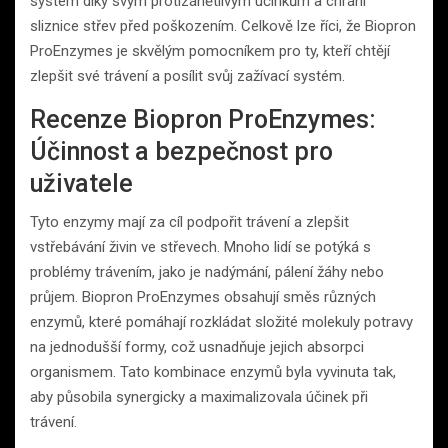
systém díky svým protizánětlivým účinkům a chrání
sliznice střev před poškozením. Celkově lze říci, že Biopron
ProEnzymes je skvělým pomocníkem pro ty, kteří chtějí
zlepšit své trávení a posílit svůj zažívací systém.
Recenze Biopron ProEnzymes:
Účinnost a bezpečnost pro
uživatele
Tyto enzymy mají za cíl podpořit trávení a zlepšit
vstřebávání živin ve střevech. Mnoho lidí se potýká s
problémy trávením, jako je nadýmání, pálení žáhy nebo
průjem. Biopron ProEnzymes obsahují směs různých
enzymů, které pomáhají rozkládat složité molekuly potravy
na jednodušší formy, což usnadňuje jejich absorpci
organismem. Tato kombinace enzymů byla vyvinuta tak,
aby působila synergicky a maximalizovala účinek při
trávení.