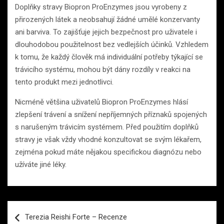
Doplňky stravy Biopron ProEnzymes jsou vyrobeny z
přirozených látek a neobsahují žádné umělé konzervanty
ani barviva. To zajišťuje jejich bezpečnost pro uživatele i
dlouhodobou použitelnost bez vedlejších účinků. Vzhledem
k tomu, že každý člověk má individuální potřeby týkající se
trávicího systému, mohou být dány rozdíly v reakci na
tento produkt mezi jednotlivci.
Nicméně většina uživatelů Biopron ProEnzymes hlásí
zlepšení trávení a snížení nepříjemných příznaků spojených
s narušeným trávicím systémem. Před použitím doplňků
stravy je však vždy vhodné konzultovat se svým lékařem,
zejména pokud máte nějakou specifickou diagnózu nebo
užíváte jiné léky.
Navigace
Terezia Reishi Forte – Recenze