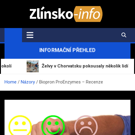
Skip
to
content
Zlínsko-Info.cz
Aktuální informace z regionu a zpravodajství
INFORMAČNÍ PŘEHLED
Želvy v Chorvatsku pokousaly několik lidí
Home
Názory
Biopron ProEnzymes – Recenze