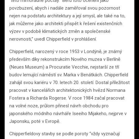
“této mimořádné poctay. “Beru toto ocenění jako
povzbuzení, abych i nadále zaměřoval svou pozornost
nejen na podstatu architektury a její smysl, ale také na to,
jak můžeme jako architekti přispět k řešení existenčních
výzev v podobě klimatických změn a společenské
nerovnosti,” uvedl Chipperfield v prohlášení.
Chipperfield, narozený v roce 1953 v Londýně, je známý
především díky rekonstrukcím Nového muzea v Berlíně
(Neues Museum) a Procuratie Vecchie, nejstarší ze tří
budov lemující náměstí sv. Marka v Benátkách. Chipperfield
zahájil svou kariéru v 70. letech 20. století. Dostal příležitost
pracovat v kancelářích architektonických hvězd Normana
Fostera a Richarda Rogerse. V roce 1984 začal pracovat
na volné noze, průlom přinesl návrh obchodu pro
japonského módního návrháře Iseeiho Mijakeho, nejprve v
Japonsku, poté v Evropě.
Chipperfieldovy stavby se podle poroty “vždy vyznačují