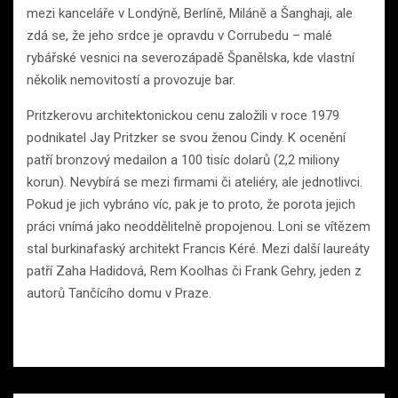
mezi kanceláře v Londýně, Berlíně, Miláně a Šanghaji, ale
zdá se, že jeho srdce je opravdu v Corrubedu – malé
rybářské vesnici na severozápadě Španělska, kde vlastní
několik nemovitostí a provozuje bar.
Pritzkerovu architektonickou cenu založili v roce 1979
podnikatel Jay Pritzker se svou ženou Cindy. K ocenění
patří bronzový medailon a 100 tisíc dolarů (2,2 miliony
korun). Nevybírá se mezi firmami či ateliéry, ale jednotlivci.
Pokud je jich vybráno víc, pak je to proto, že porota jejich
práci vnímá jako neoddělitelně propojenou. Loni se vítězem
stal burkinafaský architekt Francis Kéré. Mezi další laureáty
patří Zaha Hadidová, Rem Koolhas či Frank Gehry, jeden z
autorů Tančícího domu v Praze.