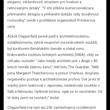
elegancí, zdrženlivostí, smyslem pro trvalost a
rafinovanými detaily”. “V éře přílišné komercionalizace,
přehnaného designu a přehánění dokáže vždy dosáhnout
rovnováhy,” uvedli v prohlášení organizátoři Pritzkerovy
ceny.
Ačkoli Chipperfield pevně patří k architektonickému
establishmentu, vyhrál nespočet mezinárodních soutěží,
byl kurátorem Benátského bienále a získal cenu
Královského institutu britských architektů (RIBA), vždy se
cítil jako outsider. “Jako mladý architekt jste v Anglii v 80.
letech neměli žádnou šanci,” řekl listu The Guardian. “Měli
jsme Margaret Thatcherovou a prince Charlese, dvojčata
negativního postoje k architektonické profesi. Své první tři
stavby jsem realizoval v Japonsku, následovaly soutěže v
Itálii a Německu. Upřímně řečeno, nijak se to nezměnilo. Od
té doby jsem na cestách,” dodal.
Chipperfield má nyní asi 250 zaměstnanců rozdělených