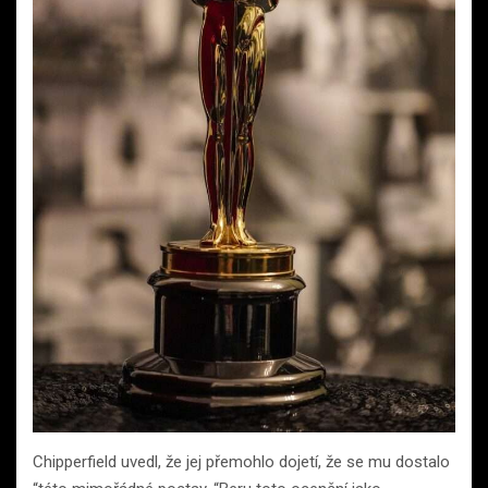
Chipperfield uvedl, že jej přemohlo dojetí, že se mu dostalo