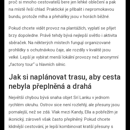
proč si mnoho cestovatelů bere jen lehké oblečení a pak
na místě řeší chlad. Praktické je přibalit i nepromokavou
bundu, protože mlha a přeháňky jsou v horách běžné.
Pokud chcete vidět provoz na plantážích, vyplatí se přijet
brzy dopoledne. Právě tehdy bývá nejlepší světlo i aktivita
sběraček. Na některých místech fungují organizované
prohlídky s ochutnávkou čaje, ale rozdíly v kvalitě jsou
velké. Lepší je vybírat menší lokální provozy než anonymní
„factory tour“ u hlavních silnic.
Jak si naplánovat trasu, aby cesta
nebyla přeplněná a drahá
Největší chybou bývá snaha objet Srí Lanku v jednom
rychlém okruhu. Ostrov sice není rozlehlý, ale přesuny jsou
pomalejší, než se zdá. Vlak mezi Kandy, Ella a pobřežím je
ikonický, zároveň však často přeplněný. Pokud chcete
klidnější cestování, je lepší kombinovat kratší přesuny s