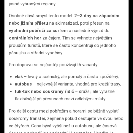
jasně vybranými regiony.
Osobně dává smysl tento model:
2–3 dny na západním
nebo jižním příletu
na aklimatizaci, poté přesun na
východní pobřeží za surfem
a následně výjezd do
centrálních hor
za čajem. Tím se vyhnete největším
proudům turistů, které se často koncentrují do jednoho
pásu jihu a střední vysočiny.
Pro dopravu se nejčastěji používají tři varianty:
vlak
– levný a scénický, ale pomalý a často zpožděný,
autobus
– nejlevnější varianta, vhodná pro kratší trasy,
tuk-tuk nebo soukromý řidič
– dražší, ale výrazně
flexibilnější při přesunech mezi odlehlými místy.
Pro delší cestu mezi pobřežím a horami se běžně vyplatí
soukromý transfer, zejména pokud cestujete ve dvou nebo
ve čtyřech. Cena bývá vyšší než u autobusu, ale časová