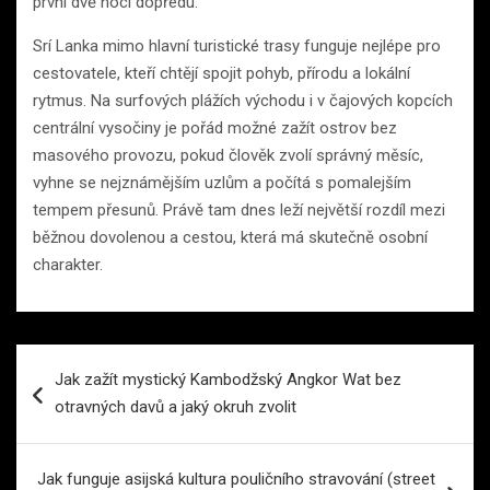
první dvě noci dopředu.
Srí Lanka mimo hlavní turistické trasy funguje nejlépe pro
cestovatele, kteří chtějí spojit pohyb, přírodu a lokální
rytmus. Na surfových plážích východu i v čajových kopcích
centrální vysočiny je pořád možné zažít ostrov bez
masového provozu, pokud člověk zvolí správný měsíc,
vyhne se nejznámějším uzlům a počítá s pomalejším
tempem přesunů. Právě tam dnes leží největší rozdíl mezi
běžnou dovolenou a cestou, která má skutečně osobní
charakter.
Navigace
Jak zažít mystický Kambodžský Angkor Wat bez
pro
otravných davů a jaký okruh zvolit
příspěvek
Jak funguje asijská kultura pouličního stravování (street