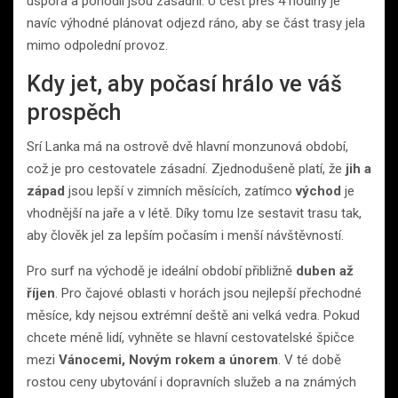
úspora a pohodlí jsou zásadní. U cest přes 4 hodiny je
navíc výhodné plánovat odjezd ráno, aby se část trasy jela
mimo odpolední provoz.
Kdy jet, aby počasí hrálo ve váš
prospěch
Srí Lanka má na ostrově dvě hlavní monzunová období,
což je pro cestovatele zásadní. Zjednodušeně platí, že
jih a
západ
jsou lepší v zimních měsících, zatímco
východ
je
vhodnější na jaře a v létě. Díky tomu lze sestavit trasu tak,
aby člověk jel za lepším počasím i menší návštěvností.
Pro surf na východě je ideální období přibližně
duben až
říjen
. Pro čajové oblasti v horách jsou nejlepší přechodné
měsíce, kdy nejsou extrémní deště ani velká vedra. Pokud
chcete méně lidí, vyhněte se hlavní cestovatelské špičce
mezi
Vánocemi, Novým rokem a únorem
. V té době
rostou ceny ubytování i dopravních služeb a na známých