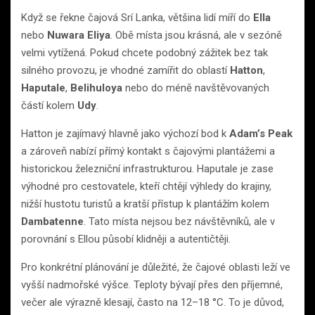
Když se řekne čajová Srí Lanka, většina lidí míří do
Ella
nebo
Nuwara Eliya
. Obě místa jsou krásná, ale v sezóně
velmi vytížená. Pokud chcete podobný zážitek bez tak
silného provozu, je vhodné zamířit do oblastí
Hatton
,
Haputale
,
Belihuloya
nebo do méně navštěvovaných
částí kolem
Udy
.
Hatton je zajímavý hlavně jako výchozí bod k
Adam’s Peak
a zároveň nabízí přímý kontakt s čajovými plantážemi a
historickou železniční infrastrukturou. Haputale je zase
výhodné pro cestovatele, kteří chtějí výhledy do krajiny,
nižší hustotu turistů a kratší přístup k plantážím kolem
Dambatenne
. Tato místa nejsou bez návštěvníků, ale v
porovnání s Ellou působí klidněji a autentičtěji.
Pro konkrétní plánování je důležité, že čajové oblasti leží ve
vyšší nadmořské výšce. Teploty bývají přes den příjemné,
večer ale výrazně klesají, často na 12–18 °C. To je důvod,