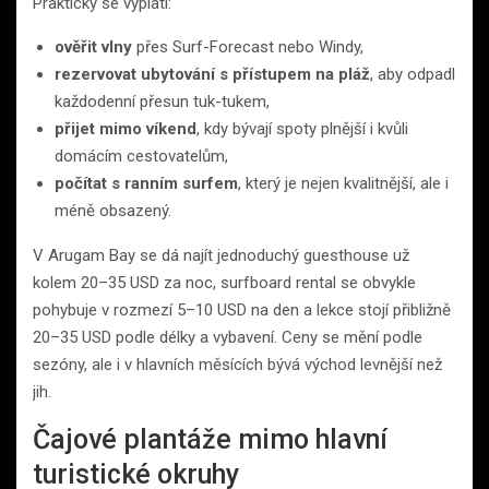
Prakticky se vyplatí:
ověřit vlny
přes Surf-Forecast nebo Windy,
rezervovat ubytování s přístupem na pláž
, aby odpadl
každodenní přesun tuk-tukem,
přijet mimo víkend
, kdy bývají spoty plnější i kvůli
domácím cestovatelům,
počítat s ranním surfem
, který je nejen kvalitnější, ale i
méně obsazený.
V Arugam Bay se dá najít jednoduchý guesthouse už
kolem 20–35 USD za noc, surfboard rental se obvykle
pohybuje v rozmezí 5–10 USD na den a lekce stojí přibližně
20–35 USD podle délky a vybavení. Ceny se mění podle
sezóny, ale i v hlavních měsících bývá východ levnější než
jih.
Čajové plantáže mimo hlavní
turistické okruhy