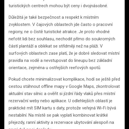
turistických centrech mohou být ceny i dvojnásobné.
Důležitá je také bezpečnost a respekt k místním
zvyklostem. V čajových oblastech jde často o pracovní
regiony, ne o čistě turistické atrakce. Je proto vhodné
nefotit lidi bez souhlasu, nechodit přímo do soukromých
částí plantáží a oblékat se střídměji než na pláži. V
surfových oblastech zase platí, že je dobré sledovat místní
pravidla na vodě a nevstupovat do lineupu bez základní
orientace, zejména u ostřejších reefových spotů.
Pokud chcete minimalizovat komplikace, hodí se ještě před
cestou stáhnout offline mapy v Google Maps, zkontrolovat
aktuální stav silnic a ověřit si jízdní řády vlaků přes místní
rezervační weby nebo aplikace. U odlehlejších oblastí je
praktické mít SIM kartu s daty, protože veřejná Wi-Fi bývá
nestabilní. Na místě se pak vyplatí kombinovat krátké
přejezdy, ranní aktivity a rezervace ubytování alespoň na