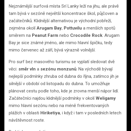
Nejznámější surfová místa Srí Lanky leží na jihu, ale právě
tam bývá v sezóně největší koncentrace škol, půjčoven a
začátečníků. Klidnější alternativou je východní pobřeží,
zejména okolí
Arugam Bay
,
Pottuvilu
a menších spotů
směrem na
Peanut Farm
nebo
Crocodile Rock
. Arugam
Bay je sice známé jméno, ale mimo hlavní špičku, tedy
mimo červenec až září, bývá výrazně volnější.
Pro surf bez masového turismu se vyplatí sledovat dvě
věci:
směr vln
a
sezónu monzunů
. Na východě bývají
nejlepší podmínky zhruba od dubna do října, zatímco jih je
silnější v období od listopadu do dubna. To umožňuje
plánovat cestu podle toho, kde je zrovna menší nápor lidí.
Začátečníci najdou klidnější podmínky v okolí
Weligamy
mimo hlavní sezónu nebo na méně frekventovaných
plážích v oblasti
Hiriketiya
, i když i tam v posledních letech
návštěvnost roste.