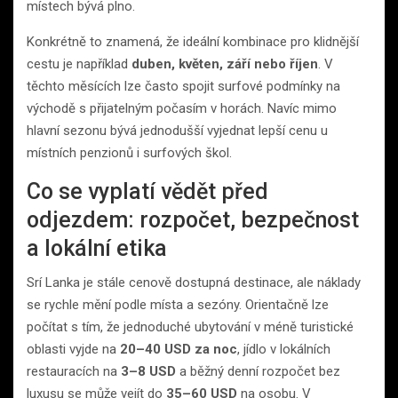
místech bývá plno.
Konkrétně to znamená, že ideální kombinace pro klidnější
cestu je například
duben, květen, září nebo říjen
. V
těchto měsících lze často spojit surfové podmínky na
východě s přijatelným počasím v horách. Navíc mimo
hlavní sezonu bývá jednodušší vyjednat lepší cenu u
místních penzionů i surfových škol.
Co se vyplatí vědět před
odjezdem: rozpočet, bezpečnost
a lokální etika
Srí Lanka je stále cenově dostupná destinace, ale náklady
se rychle mění podle místa a sezóny. Orientačně lze
počítat s tím, že jednoduché ubytování v méně turistické
oblasti vyjde na
20–40 USD za noc
, jídlo v lokálních
restauracích na
3–8 USD
a běžný denní rozpočet bez
luxusu se může vejít do
35–60 USD
na osobu. V