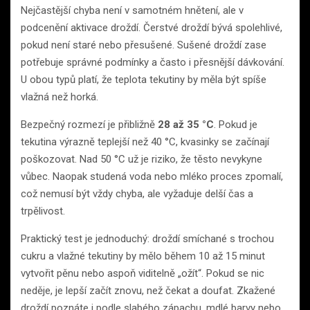
Nejčastější chyba není v samotném hnětení, ale v
podcenění aktivace droždí. Čerstvé droždí bývá spolehlivé,
pokud není staré nebo přesušené. Sušené droždí zase
potřebuje správné podmínky a často i přesnější dávkování.
U obou typů platí, že teplota tekutiny by měla být spíše
vlažná než horká.
Bezpečný rozmezí je přibližně
28 až 35 °C
. Pokud je
tekutina výrazně teplejší než 40 °C, kvasinky se začínají
poškozovat. Nad 50 °C už je riziko, že těsto nevykyne
vůbec. Naopak studená voda nebo mléko proces zpomalí,
což nemusí být vždy chyba, ale vyžaduje delší čas a
trpělivost.
Praktický test je jednoduchý: droždí smíchané s trochou
cukru a vlažné tekutiny by mělo během 10 až 15 minut
vytvořit pěnu nebo aspoň viditelně „ožít“. Pokud se nic
neděje, je lepší začít znovu, než čekat a doufat. Zkažené
droždí poznáte i podle slabého zápachu, mdlé barvy nebo