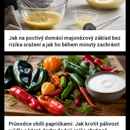
Jak na poctivý domácí majonézový základ bez
rizika sražení a jak ho během minuty zachránit
Průvodce chilli papričkami: Jak krotit pálivost