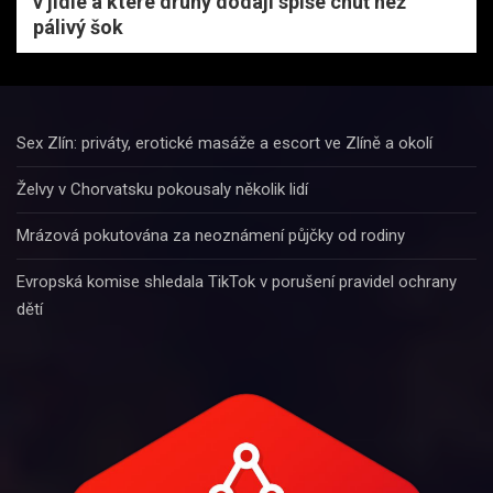
v jídle a které druhy dodají spíše chuť než
pálivý šok
Sex Zlín: priváty, erotické masáže a escort ve Zlíně a okolí
Želvy v Chorvatsku pokousaly několik lidí
Mrázová pokutována za neoznámení půjčky od rodiny
Evropská komise shledala TikTok v porušení pravidel ochrany
dětí