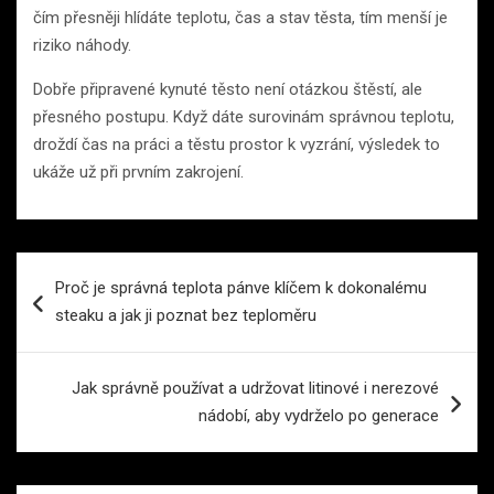
čím přesněji hlídáte teplotu, čas a stav těsta, tím menší je
riziko náhody.
Dobře připravené kynuté těsto není otázkou štěstí, ale
přesného postupu. Když dáte surovinám správnou teplotu,
droždí čas na práci a těstu prostor k vyzrání, výsledek to
ukáže už při prvním zakrojení.
Navigace
Proč je správná teplota pánve klíčem k dokonalému
pro
steaku a jak ji poznat bez teploměru
příspěvek
Jak správně používat a udržovat litinové i nerezové
nádobí, aby vydrželo po generace