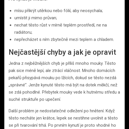
mísu přikrýt utěrkou nebo fólií, aby neosychala;
umístit ji mimo průvan;
nechat těsto růst v mírně teplém prostředí, ne na
radiátoru;
nepřecházet s ním zbytečně mezi teplem a chladem.
Nejčastější chyby a jak je opravit
Jedna z nejběžnějších chyb je příliš mnoho mouky. Těsto
pak sice méně lepí, ale ztrácí vláčnost. Mnoho domácích
pekařů přisypává mouku po lžících, dokud se těsto nezdá
„správné“. Jenže kynuté těsto má být na dotek měkčí, než
se zdá pohodlné. Přebytek mouky vede k hutnému středu a
suché struktuře po upečení.
Další problém je nedostatečné odležení po hnětení. Když
těsto necháte jen krátce, lepek se nestihne uvolnit a těsto
se při tvarování trhá. Po prvním kynutí je proto vhodné ho