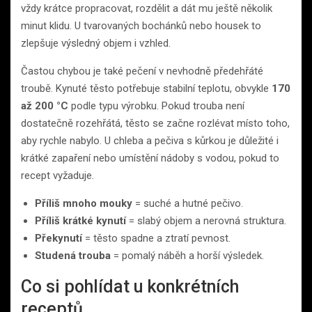
vždy krátce propracovat, rozdělit a dát mu ještě několik
minut klidu. U tvarovaných bochánků nebo housek to
zlepšuje výsledný objem i vzhled.
Častou chybou je také pečení v nevhodně předehřáté
troubě. Kynuté těsto potřebuje stabilní teplotu, obvykle
170
až 200 °C
podle typu výrobku. Pokud trouba není
dostatečně rozehřátá, těsto se začne rozlévat místo toho,
aby rychle nabylo. U chleba a pečiva s kůrkou je důležité i
krátké zapaření nebo umístění nádoby s vodou, pokud to
recept vyžaduje.
Příliš mnoho mouky
= suché a hutné pečivo.
Příliš krátké kynutí
= slabý objem a nerovná struktura.
Překynutí
= těsto spadne a ztratí pevnost.
Studená trouba
= pomalý náběh a horší výsledek.
Co si pohlídat u konkrétních
receptů