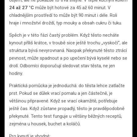
24 až 27 °C
může být hotové za 45 až 60 minut. V
chladnějším prostředí to může být 90 minut i déle. Roli
hraje i množství droždí, typ mouky a obsah cukru či tuku.
Spěch je v této fázi častý problém. Když těsto necháte
kynout příliš krátce, v troubě sice ještě trochu „vyskočí“, ale
struktura bývá nevyrovnaná. Naopak překynuté těsto ztrácí
pevnost, může spadnout a po upečení bývá kyselé nebo se
drolí. Odborníci doporučují sledovat stav těsta, ne jen
hodiny.
Praktická pomůcka je jednoduchá: do těsta lehce zatlačte
prst. Pokud se důlek vrací pomalu a jen částečně, je
většinou připravené. Když se vrací okamžitě, potřebuje
ještě čas. Když zůstane propadlý, těsto je pravděpodobně
překynuté. Tento test funguje u většiny běžných receptů,
zejména u housek, buchet a koláčů.
Pro kynutí je vhodné: