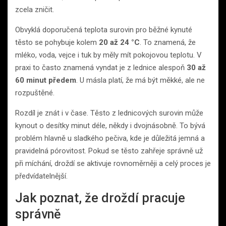
zcela zničit.
Obvyklá doporučená teplota surovin pro běžné kynuté
těsto se pohybuje kolem
20 až 24 °C
. To znamená, že
mléko, voda, vejce i tuk by měly mít pokojovou teplotu. V
praxi to často znamená vyndat je z lednice alespoň
30 až
60 minut předem
. U másla platí, že má být měkké, ale ne
rozpuštěné.
Rozdíl je znát i v čase. Těsto z lednicových surovin může
kynout o desítky minut déle, někdy i dvojnásobně. To bývá
problém hlavně u sladkého pečiva, kde je důležitá jemná a
pravidelná pórovitost. Pokud se těsto zahřeje správně už
při míchání, droždí se aktivuje rovnoměrněji a celý proces je
předvídatelnější.
Jak poznat, že droždí pracuje
správně