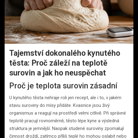
Tajemství dokonalého kynutého
těsta: Proč záleží na teplotě
surovin a jak ho neuspěchat
Proč je teplota surovin zásadní
U kynutého těsta nehraje roli jen recept, ale i to, v jakém
stavu suroviny do mísy přidáte. Kvasnice jsou živý
organismus a reagují na prostředí velmi citlivě. Při správné
teplotě pracují rovnoměrně, těsto lépe kyne a výsledná
struktura je jemnější. Naopak studené suroviny zpomalují
činnost droždí, zatímco příliš teplé ho mohou oslabit nebo