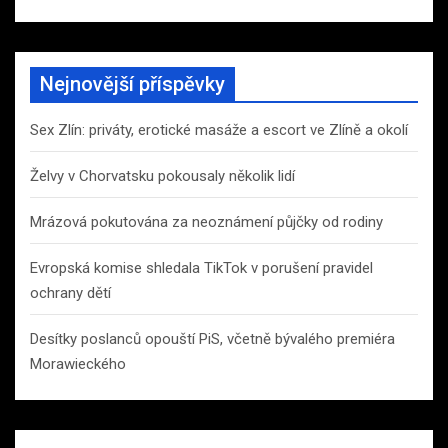
Nejnovější příspěvky
Sex Zlín: priváty, erotické masáže a escort ve Zlíně a okolí
Želvy v Chorvatsku pokousaly několik lidí
Mrázová pokutována za neoznámení půjčky od rodiny
Evropská komise shledala TikTok v porušení pravidel
ochrany dětí
Desítky poslanců opouští PiS, včetně bývalého premiéra
Morawieckého