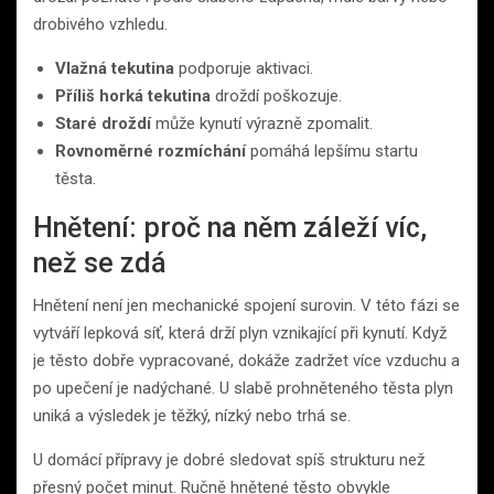
drobivého vzhledu.
Vlažná tekutina
podporuje aktivaci.
Příliš horká tekutina
droždí poškozuje.
Staré droždí
může kynutí výrazně zpomalit.
Rovnoměrné rozmíchání
pomáhá lepšímu startu
těsta.
Hnětení: proč na něm záleží víc,
než se zdá
Hnětení není jen mechanické spojení surovin. V této fázi se
vytváří lepková síť, která drží plyn vznikající při kynutí. Když
je těsto dobře vypracované, dokáže zadržet více vzduchu a
po upečení je nadýchané. U slabě prohněteného těsta plyn
uniká a výsledek je těžký, nízký nebo trhá se.
U domácí přípravy je dobré sledovat spíš strukturu než
přesný počet minut. Ručně hnětené těsto obvykle