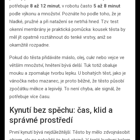
potřebuje
8 až 12 minut
, v robotu často
5 až 8 minut
podle výkonu a množství. Poznáte ho podle toho, že je
hladké, pružné a při natažení se netrhá hned. Tzv. test
okenní membrány je praktická pomůcka: kousek těsta by
měl jít opatrně roztáhnout do tenké vrstvy, aniž se
okamžitě rozpadne.
Pokud do těsta přidáváte máslo, olej, cukr nebo vejce ve
větším množství, hnětení bývá delší. Tuk totiž obaluje
mouku a zpomaluje tvorbu lepku. U bohatých těst, jako je
vánočka nebo mazanec, je proto běžné, že těsto působí
zpočátku měkce a lepivěji. To není chyba, ale signál, že
potřebuje více času.
Kynutí bez spěchu: čas, klid a
správné prostředí
První kynutí bývá nejdůležitější. Těsto by mělo zdvojnásobit
objem, ale ne pokaždé to trvá stejně. V teplé kuchyni kolem