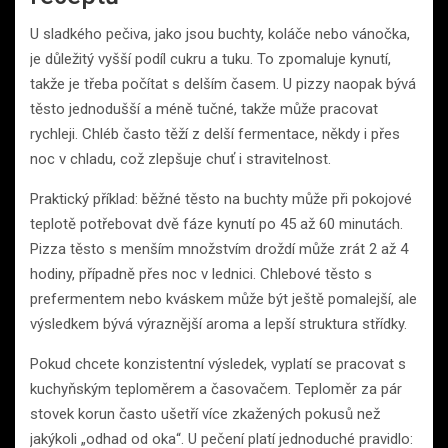
U sladkého pečiva, jako jsou buchty, koláče nebo vánočka,
je důležitý vyšší podíl cukru a tuku. To zpomaluje kynutí,
takže je třeba počítat s delším časem. U pizzy naopak bývá
těsto jednodušší a méně tučné, takže může pracovat
rychleji. Chléb často těží z delší fermentace, někdy i přes
noc v chladu, což zlepšuje chuť i stravitelnost.
Praktický příklad: běžné těsto na buchty může při pokojové
teplotě potřebovat dvě fáze kynutí po 45 až 60 minutách.
Pizza těsto s menším množstvím droždí může zrát 2 až 4
hodiny, případně přes noc v lednici. Chlebové těsto s
prefermentem nebo kváskem může být ještě pomalejší, ale
výsledkem bývá výraznější aroma a lepší struktura střídky.
Pokud chcete konzistentní výsledek, vyplatí se pracovat s
kuchyňským teploměrem a časovačem. Teploměr za pár
stovek korun často ušetří více zkažených pokusů než
jakýkoli „odhad od oka“. U pečení platí jednoduché pravidlo: