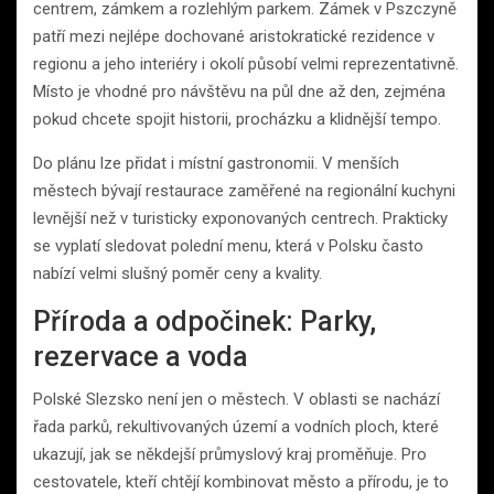
centrem, zámkem a rozlehlým parkem. Zámek v Pszczyně
patří mezi nejlépe dochované aristokratické rezidence v
regionu a jeho interiéry i okolí působí velmi reprezentativně.
Místo je vhodné pro návštěvu na půl dne až den, zejména
pokud chcete spojit historii, procházku a klidnější tempo.
Do plánu lze přidat i místní gastronomii. V menších
městech bývají restaurace zaměřené na regionální kuchyni
levnější než v turisticky exponovaných centrech. Prakticky
se vyplatí sledovat polední menu, která v Polsku často
nabízí velmi slušný poměr ceny a kvality.
Příroda a odpočinek: Parky,
rezervace a voda
Polské Slezsko není jen o městech. V oblasti se nachází
řada parků, rekultivovaných území a vodních ploch, které
ukazují, jak se někdejší průmyslový kraj proměňuje. Pro
cestovatele, kteří chtějí kombinovat město a přírodu, je to