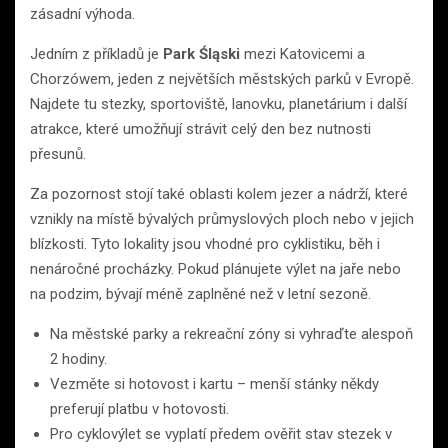
zásadní výhoda.
Jedním z příkladů je
Park Śląski
mezi Katovicemi a
Chorzówem, jeden z největších městských parků v Evropě.
Najdete tu stezky, sportoviště, lanovku, planetárium i další
atrakce, které umožňují strávit celý den bez nutnosti
přesunů.
Za pozornost stojí také oblasti kolem jezer a nádrží, které
vznikly na místě bývalých průmyslových ploch nebo v jejich
blízkosti. Tyto lokality jsou vhodné pro cyklistiku, běh i
nenáročné procházky. Pokud plánujete výlet na jaře nebo
na podzim, bývají méně zaplněné než v letní sezoně.
Na městské parky a rekreační zóny si vyhraďte alespoň
2 hodiny.
Vezměte si hotovost i kartu – menší stánky někdy
preferují platbu v hotovosti.
Pro cyklovýlet se vyplatí předem ověřit stav stezek v