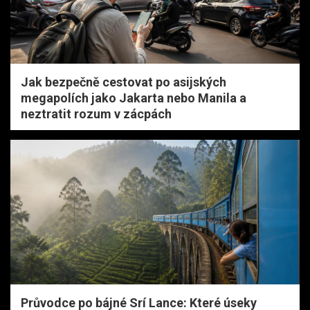
Jak bezpečně cestovat po asijských
megapolích jako Jakarta nebo Manila a
neztratit rozum v zácpách
Průvodce po bájné Srí Lance: Které úseky