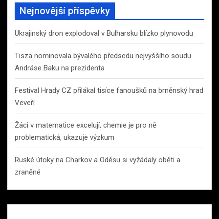
Nejnovější příspěvky
Ukrajinský dron explodoval v Bulharsku blízko plynovodu
Tisza nominovala bývalého předsedu nejvyššího soudu
Andráse Baku na prezidenta
Festival Hrady CZ přilákal tisíce fanoušků na brněnský hrad
Veveří
Žáci v matematice excelují, chemie je pro ně
problematická, ukazuje výzkum
Ruské útoky na Charkov a Oděsu si vyžádaly oběti a
zraněné