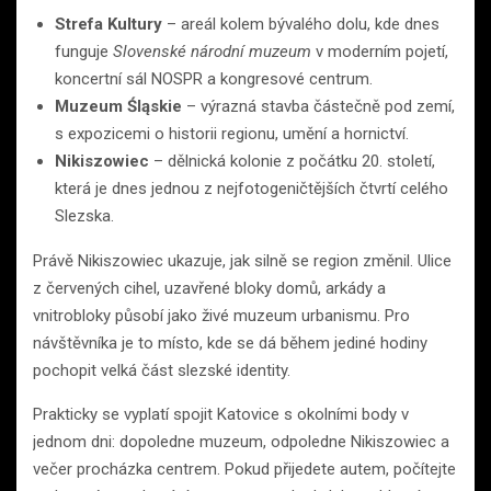
Strefa Kultury
– areál kolem bývalého dolu, kde dnes
funguje
Slovenské národní muzeum
v moderním pojetí,
koncertní sál NOSPR a kongresové centrum.
Muzeum Śląskie
– výrazná stavba částečně pod zemí,
s expozicemi o historii regionu, umění a hornictví.
Nikiszowiec
– dělnická kolonie z počátku 20. století,
která je dnes jednou z nejfotogeničtějších čtvrtí celého
Slezska.
Právě Nikiszowiec ukazuje, jak silně se region změnil. Ulice
z červených cihel, uzavřené bloky domů, arkády a
vnitrobloky působí jako živé muzeum urbanismu. Pro
návštěvníka je to místo, kde se dá během jediné hodiny
pochopit velká část slezské identity.
Prakticky se vyplatí spojit Katovice s okolními body v
jednom dni: dopoledne muzeum, odpoledne Nikiszowiec a
večer procházka centrem. Pokud přijedete autem, počítejte