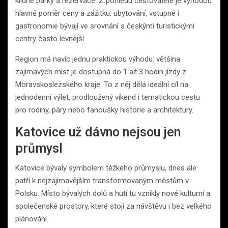
klidné parky a rezervace. Z pohledu cestovatele je výhodou
hlavně poměr ceny a zážitku: ubytování, vstupné i
gastronomie bývají ve srovnání s českými turistickými
centry často levnější.
Region má navíc jednu praktickou výhodu: většina
zajímavých míst je dostupná do 1 až 3 hodin jízdy z
Moravskoslezského kraje. To z něj dělá ideální cíl na
jednodenní výlet, prodloužený víkend i tematickou cestu
pro rodiny, páry nebo fanoušky historie a architektury.
Katovice už dávno nejsou jen
průmysl
Katovice bývaly symbolem těžkého průmyslu, dnes ale
patří k nejzajímavějším transformovaným městům v
Polsku. Místo bývalých dolů a hutí tu vznikly nové kulturní a
společenské prostory, které stojí za návštěvu i bez velkého
plánování.