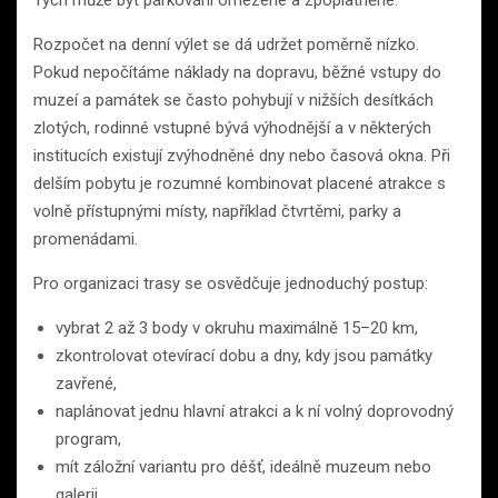
Rozpočet na denní výlet se dá udržet poměrně nízko.
Pokud nepočítáme náklady na dopravu, běžné vstupy do
muzeí a památek se často pohybují v nižších desítkách
zlotých, rodinné vstupné bývá výhodnější a v některých
institucích existují zvýhodněné dny nebo časová okna. Při
delším pobytu je rozumné kombinovat placené atrakce s
volně přístupnými místy, například čtvrtěmi, parky a
promenádami.
Pro organizaci trasy se osvědčuje jednoduchý postup:
vybrat 2 až 3 body v okruhu maximálně 15–20 km,
zkontrolovat otevírací dobu a dny, kdy jsou památky
zavřené,
naplánovat jednu hlavní atrakci a k ní volný doprovodný
program,
mít záložní variantu pro déšť, ideálně muzeum nebo
galerii.