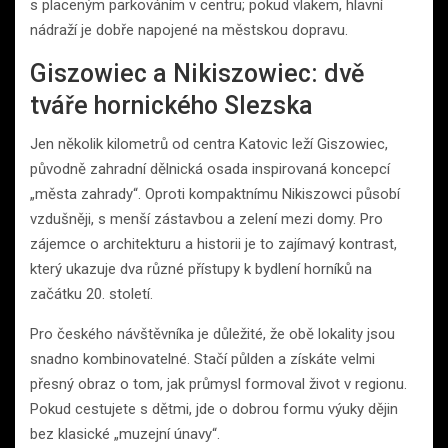
s placeným parkováním v centru; pokud vlakem, hlavní
nádraží je dobře napojené na městskou dopravu.
Giszowiec a Nikiszowiec: dvě
tváře hornického Slezska
Jen několik kilometrů od centra Katovic leží Giszowiec,
původně zahradní dělnická osada inspirovaná koncepcí
„města zahrady“. Oproti kompaktnímu Nikiszowci působí
vzdušněji, s menší zástavbou a zelení mezi domy. Pro
zájemce o architekturu a historii je to zajímavý kontrast,
který ukazuje dva různé přístupy k bydlení horníků na
začátku 20. století.
Pro českého návštěvníka je důležité, že obě lokality jsou
snadno kombinovatelné. Stačí půlden a získáte velmi
přesný obraz o tom, jak průmysl formoval život v regionu.
Pokud cestujete s dětmi, jde o dobrou formu výuky dějin
bez klasické „muzejní únavy“.