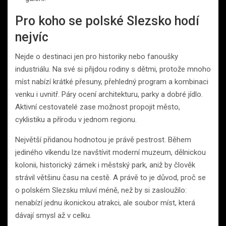
Pro koho se polské Slezsko hodí
nejvíc
Nejde o destinaci jen pro historiky nebo fanoušky
industriálu. Na své si přijdou rodiny s dětmi, protože mnoho
míst nabízí krátké přesuny, přehledný program a kombinaci
venku i uvnitř. Páry ocení architekturu, parky a dobré jídlo.
Aktivní cestovatelé zase možnost propojit město,
cyklistiku a přírodu v jednom regionu.
Největší přidanou hodnotou je právě pestrost. Během
jediného víkendu lze navštívit moderní muzeum, dělnickou
kolonii, historický zámek i městský park, aniž by člověk
strávil většinu času na cestě. A právě to je důvod, proč se
o polském Slezsku mluví méně, než by si zasloužilo:
nenabízí jednu ikonickou atrakci, ale soubor míst, která
dávají smysl až v celku.