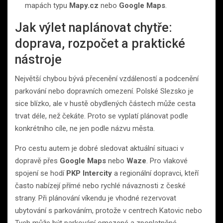
mapách typu
Mapy.cz
nebo
Google Maps
.
Jak výlet naplánovat chytře:
doprava, rozpočet a praktické
nástroje
Největší chybou bývá přecenění vzdáleností a podcenění
parkování nebo dopravních omezení. Polské Slezsko je
sice blízko, ale v hustě obydlených částech může cesta
trvat déle, než čekáte. Proto se vyplatí plánovat podle
konkrétního cíle, ne jen podle názvu města.
Pro cestu autem je dobré sledovat aktuální situaci v
dopravě přes
Google Maps
nebo
Waze
. Pro vlakové
spojení se hodí
PKP Intercity
a regionální dopravci, kteří
často nabízejí přímé nebo rychlé návaznosti z české
strany. Při plánování víkendu je vhodné rezervovat
ubytování s parkováním, protože v centrech Katovic nebo
Tych může být parkování omezené a zpoplatněné.