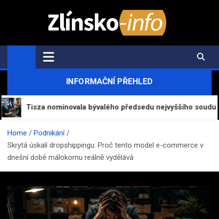
Skip
to
content
Zlínsko-Info.cz
Aktuální informace z regionu a zpravodajství
INFORMAČNÍ PŘEHLED
za nominovala bývalého předsedu nejvyššího soudu Andráse Ba
Home
Podnikání
Skrytá úskalí dropshippingu: Proč tento model e-commerce v
dnešní době málokomu reálně vydělává