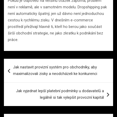
Pokud je odpověď na většinu otázek záporná, problém
není v reklamě, ale v samotném modelu. Dropshipping pak
není automaticky špatný, jen už dávno není jednoduchou
cestou k rychlému zisku. V dnešním e-commerce
prostředí přežívají hlavně ti, kteří ho berou jako součást
širší obchodní strategie, ne jako zkratku k podnikání bez
práce.
Navigace
Jak nastavit provizní systém pro obchodníky, aby
pro
maximalizovali zisky a neodcházeli ke konkurenci
příspěvek
Jak vyjednat lepší platební podmínky u dodavatelů a
legálně si tak vylepšit provozní kapitál