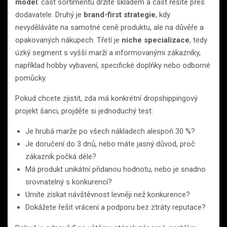
model
: část sortimentu držíte skladem a část řešíte přes
dodavatele. Druhý je
brand-first strategie
, kdy
nevyděláváte na samotné ceně produktu, ale na důvěře a
opakovaných nákupech. Třetí je
niche specializace
, tedy
úzký segment s vyšší marží a informovanými zákazníky,
například hobby vybavení, specifické doplňky nebo odborné
pomůcky.
Pokud chcete zjistit, zda má konkrétní dropshippingový
projekt šanci, projděte si jednoduchý test:
Je hrubá marže po všech nákladech alespoň 30 %?
Je doručení do 3 dnů, nebo máte jasný důvod, proč
zákazník počká déle?
Má produkt unikátní přidanou hodnotu, nebo je snadno
srovnatelný s konkurencí?
Umíte získat návštěvnost levněji než konkurence?
Dokážete řešit vrácení a podporu bez ztráty reputace?