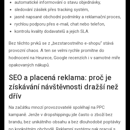
automatické informování o stavu objednávky,
sledování zásilek přes tracking systém,
jasně napsané obchodní podmínky a reklamační proces,
rychlou podporu přes e-mail, chat nebo telefon,
kontrolu kvality dodavatelů a jejich SLA.
Bez těchto prvků se z „bezstarostného e-shopu“ stává
provozní chaos. A ten se velmi rychle promítne do
hodnocení na Heurece, Google recenzích i v samotné míře
opakovaných nákupů.
SEO a placená reklama: proč je
získávání návštěvnosti dražší než
dřív
Na začátku mnozí provozovatelé spoléhají na PPC
kampaně. Jenže v dropshippingu jde často o zboží bez
brandu, bez unikátního obsahu a bez dlouhodobé poptávky
po konkrétním obchodě. Reklamní systémy pak pracují s