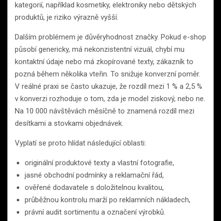
kategorií, například kosmetiky, elektroniky nebo dětských
produktů, je riziko výrazně vyšší.
Dalším problémem je důvěryhodnost značky. Pokud e-shop
působí genericky, má nekonzistentní vizuál, chybí mu
kontaktní údaje nebo má zkopírované texty, zákazník to
pozná během několika vteřin. To snižuje konverzní poměr.
V reálné praxi se často ukazuje, že rozdíl mezi 1 % a 2,5 %
v konverzi rozhoduje o tom, zda je model ziskový, nebo ne.
Na 10 000 návštěvách měsíčně to znamená rozdíl mezi
desítkami a stovkami objednávek.
Vyplatí se proto hlídat následující oblasti:
originální produktové texty a vlastní fotografie,
jasné obchodní podmínky a reklamační řád,
ověřené dodavatele s doložitelnou kvalitou,
průběžnou kontrolu marží po reklamních nákladech,
právní audit sortimentu a označení výrobků.