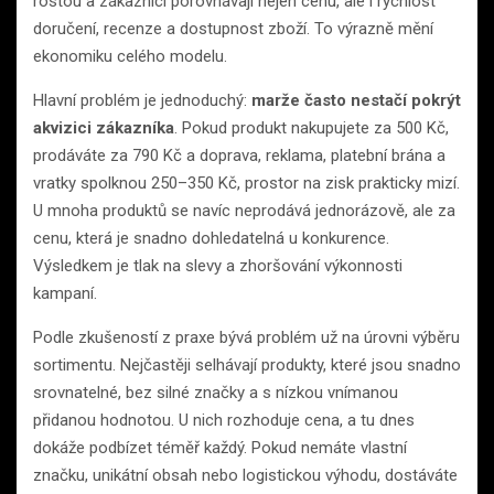
rostou a zákazníci porovnávají nejen cenu, ale i rychlost
doručení, recenze a dostupnost zboží. To výrazně mění
ekonomiku celého modelu.
Hlavní problém je jednoduchý:
marže často nestačí pokrýt
akvizici zákazníka
. Pokud produkt nakupujete za 500 Kč,
prodáváte za 790 Kč a doprava, reklama, platební brána a
vratky spolknou 250–350 Kč, prostor na zisk prakticky mizí.
U mnoha produktů se navíc neprodává jednorázově, ale za
cenu, která je snadno dohledatelná u konkurence.
Výsledkem je tlak na slevy a zhoršování výkonnosti
kampaní.
Podle zkušeností z praxe bývá problém už na úrovni výběru
sortimentu. Nejčastěji selhávají produkty, které jsou snadno
srovnatelné, bez silné značky a s nízkou vnímanou
přidanou hodnotou. U nich rozhoduje cena, a tu dnes
dokáže podbízet téměř každý. Pokud nemáte vlastní
značku, unikátní obsah nebo logistickou výhodu, dostáváte