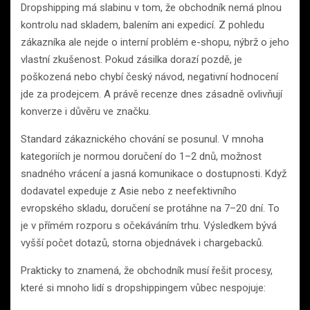
Dropshipping má slabinu v tom, že obchodník nemá plnou
kontrolu nad skladem, balením ani expedicí. Z pohledu
zákazníka ale nejde o interní problém e-shopu, nýbrž o jeho
vlastní zkušenost. Pokud zásilka dorazí pozdě, je
poškozená nebo chybí český návod, negativní hodnocení
jde za prodejcem. A právě recenze dnes zásadně ovlivňují
konverze i důvěru ve značku.
Standard zákaznického chování se posunul. V mnoha
kategoriích je normou doručení do 1–2 dnů, možnost
snadného vrácení a jasná komunikace o dostupnosti. Když
dodavatel expeduje z Asie nebo z neefektivního
evropského skladu, doručení se protáhne na 7–20 dní. To
je v přímém rozporu s očekáváním trhu. Výsledkem bývá
vyšší počet dotazů, storna objednávek i chargebacků.
Prakticky to znamená, že obchodník musí řešit procesy,
které si mnoho lidí s dropshippingem vůbec nespojuje: