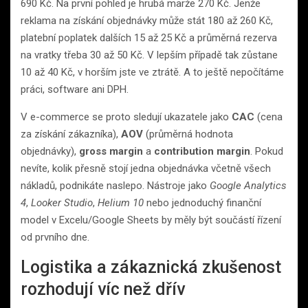
690 Kč. Na první pohled je hrubá marže 270 Kč. Jenže
reklama na získání objednávky může stát 180 až 260 Kč,
platební poplatek dalších 15 až 25 Kč a průměrná rezerva
na vratky třeba 30 až 50 Kč. V lepším případě tak zůstane
10 až 40 Kč, v horším jste ve ztrátě. A to ještě nepočítáme
práci, software ani DPH.
V e-commerce se proto sledují ukazatele jako
CAC
(cena
za získání zákazníka),
AOV
(průměrná hodnota
objednávky),
gross margin
a
contribution margin
. Pokud
nevíte, kolik přesně stojí jedna objednávka včetně všech
nákladů, podnikáte naslepo. Nástroje jako
Google Analytics
4
,
Looker Studio
,
Helium 10
nebo jednoduchý finanční
model v Excelu/Google Sheets by měly být součástí řízení
od prvního dne.
Logistika a zákaznická zkušenost
rozhodují víc než dřív