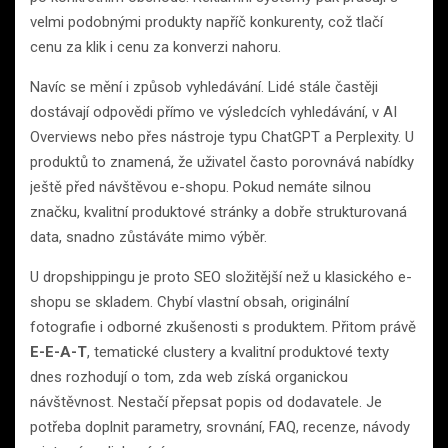
velmi podobnými produkty napříč konkurenty, což tlačí
cenu za klik i cenu za konverzi nahoru.
Navíc se mění i způsob vyhledávání. Lidé stále častěji
dostávají odpovědi přímo ve výsledcích vyhledávání, v AI
Overviews nebo přes nástroje typu ChatGPT a Perplexity. U
produktů to znamená, že uživatel často porovnává nabídky
ještě před návštěvou e-shopu. Pokud nemáte silnou
značku, kvalitní produktové stránky a dobře strukturovaná
data, snadno zůstáváte mimo výběr.
U dropshippingu je proto SEO složitější než u klasického e-
shopu se skladem. Chybí vlastní obsah, originální
fotografie i odborné zkušenosti s produktem. Přitom právě
E-E-A-T
, tematické clustery a kvalitní produktové texty
dnes rozhodují o tom, zda web získá organickou
návštěvnost. Nestačí přepsat popis od dodavatele. Je
potřeba doplnit parametry, srovnání, FAQ, recenze, návody