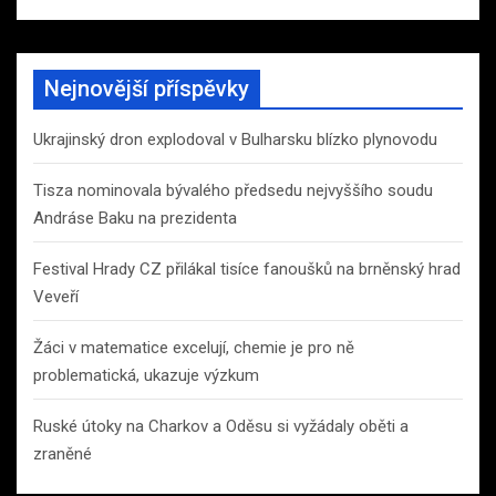
Nejnovější příspěvky
Ukrajinský dron explodoval v Bulharsku blízko plynovodu
Tisza nominovala bývalého předsedu nejvyššího soudu
Andráse Baku na prezidenta
Festival Hrady CZ přilákal tisíce fanoušků na brněnský hrad
Veveří
Žáci v matematice excelují, chemie je pro ně
problematická, ukazuje výzkum
Ruské útoky na Charkov a Oděsu si vyžádaly oběti a
zraněné