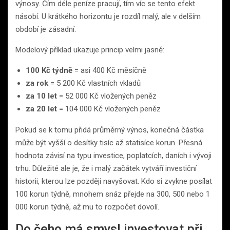
výnosy. Čím déle peníze pracují, tím víc se tento efekt
násobí. U krátkého horizontu je rozdíl malý, ale v delším
období je zásadní.
Modelový příklad ukazuje princip velmi jasně:
100 Kč týdně
= asi 400 Kč měsíčně
za rok
= 5 200 Kč vlastních vkladů
za 10 let
= 52 000 Kč vložených peněz
za 20 let
= 104 000 Kč vložených peněz
Pokud se k tomu přidá průměrný výnos, konečná částka
může být vyšší o desítky tisíc až statisíce korun. Přesná
hodnota závisí na typu investice, poplatcích, daních i vývoji
trhu. Důležité ale je, že i malý začátek vytváří investiční
historii, kterou lze později navyšovat. Kdo si zvykne posílat
100 korun týdně, mnohem snáz přejde na 300, 500 nebo 1
000 korun týdně, až mu to rozpočet dovolí.
Do čeho má smysl investovat při