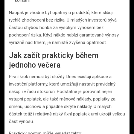
kolísání.
Naopak je vhodné být opatrný u produktů, které slibují
rychlé zhodnocení bez rizika. U mladých investorů bývá
častou chybou honba za vysokým výnosem bez
pochopení rizika. Když někdo nabízí garantované výnosy
výrazně nad trhem, je namístě zvýšená opatrnost.
Jak začít prakticky během
jednoho večera
První krok nemusí být složitý. Dnes existují aplikace a
investiční platformy, které umožňují nastavit pravidelný
nákup i v řádu stokorun. Podstatné je porovnat nejen
vstupní poplatek, ale také měnové náklady, poplatky za
směnu, úschovu a případné skryté náklady. U malých
částek totiž i relativně nízký fixní poplatek umí ukrojit velkou
část výnosu.
Praktický postup může vypadat takto: