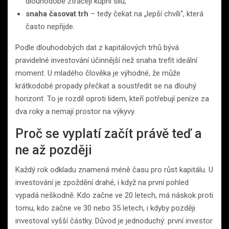
dlouhodobě ztrácejí kupní sílu,
snaha časovat trh
– tedy čekat na „lepší chvíli“, která
často nepřijde.
Podle dlouhodobých dat z kapitálových trhů bývá
pravidelné investování účinnější než snaha trefit ideální
moment. U mladého člověka je výhodné, že může
krátkodobé propady přečkat a soustředit se na dlouhý
horizont. To je rozdíl oproti lidem, kteří potřebují peníze za
dva roky a nemají prostor na výkyvy.
Proč se vyplatí začít právě teď a
ne až později
Každý rok odkladu znamená méně času pro růst kapitálu. U
investování je zpoždění drahé, i když na první pohled
vypadá neškodně. Kdo začne ve 20 letech, má náskok proti
tomu, kdo začne ve 30 nebo 35 letech, i kdyby později
investoval vyšší částky. Důvod je jednoduchý: první investor