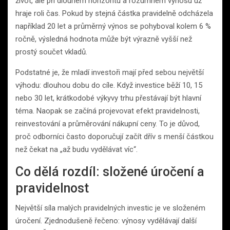
život, ale při dlouhém horizontu a rozumném výnosu už
hraje roli čas. Pokud by stejná částka pravidelně odcházela
například 20 let a průměrný výnos se pohyboval kolem 6 %
ročně, výsledná hodnota může být výrazně vyšší než
prostý součet vkladů.
Podstatné je, že mladí investoři mají před sebou největší
výhodu: dlouhou dobu do cíle. Když investice běží 10, 15
nebo 30 let, krátkodobé výkyvy trhu přestávají být hlavní
téma. Naopak se začíná projevovat efekt pravidelnosti,
reinvestování a průměrování nákupní ceny. To je důvod,
proč odborníci často doporučují začít dřív s menší částkou
než čekat na „až budu vydělávat víc“.
Co dělá rozdíl: složené úročení a
pravidelnost
Největší síla malých pravidelných investic je ve složeném
úročení. Zjednodušeně řečeno: výnosy vydělávají další