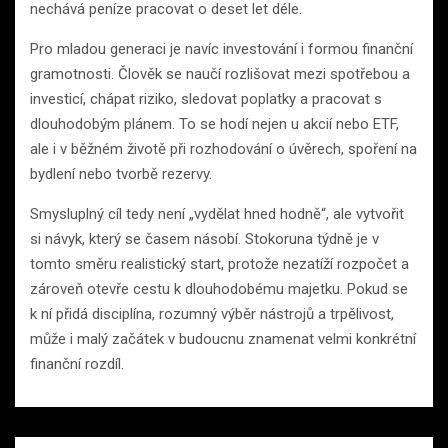
nechává peníze pracovat o deset let déle.
Pro mladou generaci je navíc investování i formou finanční
gramotnosti. Člověk se naučí rozlišovat mezi spotřebou a
investicí, chápat riziko, sledovat poplatky a pracovat s
dlouhodobým plánem. To se hodí nejen u akcií nebo ETF,
ale i v běžném životě při rozhodování o úvěrech, spoření na
bydlení nebo tvorbě rezervy.
Smysluplný cíl tedy není „vydělat hned hodně“, ale vytvořit
si návyk, který se časem násobí. Stokoruna týdně je v
tomto směru realistický start, protože nezatíží rozpočet a
zároveň otevře cestu k dlouhodobému majetku. Pokud se
k ní přidá disciplína, rozumný výběr nástrojů a trpělivost,
může i malý začátek v budoucnu znamenat velmi konkrétní
finanční rozdíl.