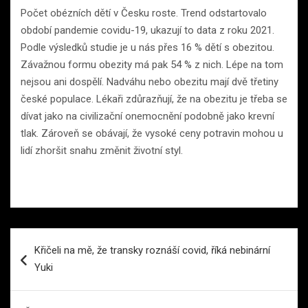
Počet obézních dětí v Česku roste. Trend odstartovalo
období pandemie covidu-19, ukazují to data z roku 2021.
Podle výsledků studie je u nás přes 16 % dětí s obezitou.
Závažnou formu obezity má pak 54 % z nich. Lépe na tom
nejsou ani dospělí. Nadváhu nebo obezitu mají dvě třetiny
české populace. Lékaři zdůrazňují, že na obezitu je třeba se
dívat jako na civilizační onemocnění podobně jako krevní
tlak. Zároveň se obávají, že vysoké ceny potravin mohou u
lidí zhoršit snahu změnit životní styl.
Navigace
Křičeli na mě, že transky roznáší covid, říká nebinární
pro
Yuki
příspěvek