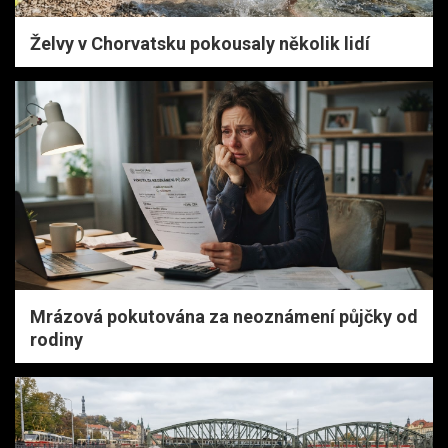
Želvy v Chorvatsku pokousaly několik lidí
Mrázová pokutována za neoznámení půjčky od
rodiny