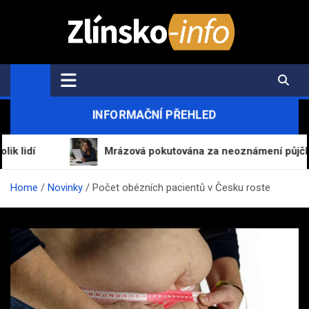
Skip
to
content
Zlínsko-Info.cz
Aktuální informace z regionu a zpravodajství
INFORMAČNÍ PŘEHLED
Mrázová pokutována za neoznámení půjčky od ro
Home
Novinky
Počet obézních pacientů v Česku roste