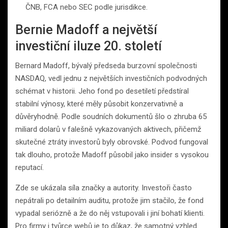
ČNB, FCA nebo SEC podle jurisdikce.
Bernie Madoff a největší
investiční iluze 20. století
Bernard Madoff, bývalý předseda burzovní společnosti
NASDAQ, vedl jednu z největších investičních podvodných
schémat v historii. Jeho fond po desetiletí předstíral
stabilní výnosy, které měly působit konzervativně a
důvěryhodně. Podle soudních dokumentů šlo o zhruba 65
miliard dolarů v falešně vykazovaných aktivech, přičemž
skutečné ztráty investorů byly obrovské. Podvod fungoval
tak dlouho, protože Madoff působil jako insider s vysokou
reputací.
Zde se ukázala síla značky a autority. Investoři často
nepátrali po detailním auditu, protože jim stačilo, že fond
vypadal seriózně a že do něj vstupovali i jiní bohatí klienti.
Pro firmy i tvůrce webů je to důkaz, že samotný vzhled