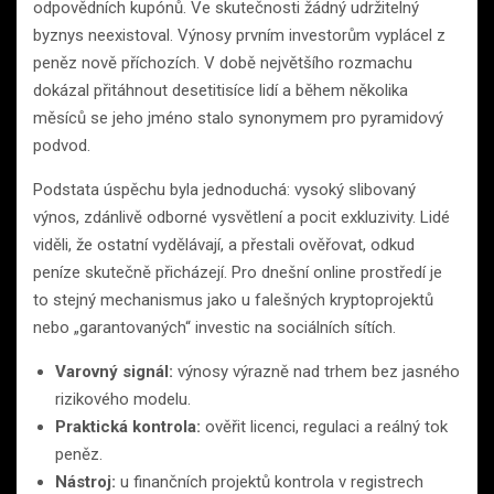
odpovědních kupónů. Ve skutečnosti žádný udržitelný
byznys neexistoval. Výnosy prvním investorům vyplácel z
peněz nově příchozích. V době největšího rozmachu
dokázal přitáhnout desetitisíce lidí a během několika
měsíců se jeho jméno stalo synonymem pro pyramidový
podvod.
Podstata úspěchu byla jednoduchá: vysoký slibovaný
výnos, zdánlivě odborné vysvětlení a pocit exkluzivity. Lidé
viděli, že ostatní vydělávají, a přestali ověřovat, odkud
peníze skutečně přicházejí. Pro dnešní online prostředí je
to stejný mechanismus jako u falešných kryptoprojektů
nebo „garantovaných“ investic na sociálních sítích.
Varovný signál:
výnosy výrazně nad trhem bez jasného
rizikového modelu.
Praktická kontrola:
ověřit licenci, regulaci a reálný tok
peněz.
Nástroj:
u finančních projektů kontrola v registrech