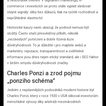
a nedostatek ověření. V digitálním marketingu, e-
commerce i investicích se proto stále vyplatí sledovat
stejné signály: sliby bez důkazů, tlak na rychlé rozhodnutí a
neprůhledné vlastnictví.
Historické kauzy navíc ukazují, že podvod nemusí být
složitý. Často stačí přesvědčivý příběh, několik
„nezávislých“ potvrzení a dobře řízená iluze
důvěryhodnosti. To je důležité i pro majitele webů a
marketéry: reputace, transparentnost a ověřitelné
informace jsou dnes nejen etický standard, ale i SEO faktor
v širším smyslu důvěryhodnosti značky.
Charles Ponzi a zrod pojmu
„ponziho schéma“
Jedním z nejslavnějších podvodníků moderní historie byl
Charles Ponzi, který v roce 1920 v USA sliboval investorům
mimořádné výnosy díky arbitráži mezinárodních