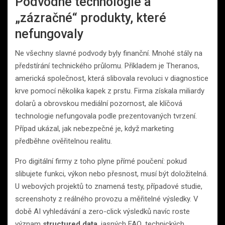
Podvodné technologie a
„zázračné“ produkty, které
nefungovaly
Ne všechny slavné podvody byly finanční. Mnohé stály na
předstírání technického průlomu. Příkladem je Theranos,
americká společnost, která slibovala revoluci v diagnostice
krve pomocí několika kapek z prstu. Firma získala miliardy
dolarů a obrovskou mediální pozornost, ale klíčová
technologie nefungovala podle prezentovaných tvrzení.
Případ ukázal, jak nebezpečné je, když marketing
předběhne ověřitelnou realitu.
Pro digitální firmy z toho plyne přímé poučení: pokud
slibujete funkci, výkon nebo přesnost, musí být doložitelná.
U webových projektů to znamená testy, případové studie,
screenshoty z reálného provozu a měřitelné výsledky. V
době AI vyhledávání a zero-click výsledků navíc roste
význam
structured data
, jasných FAQ, technických