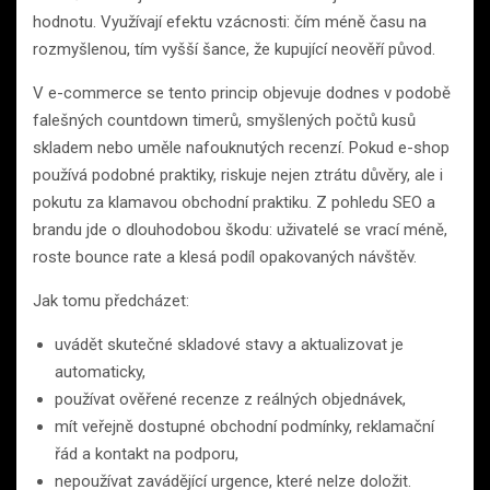
hodnotu. Využívají efektu vzácnosti: čím méně času na
rozmyšlenou, tím vyšší šance, že kupující neověří původ.
V e-commerce se tento princip objevuje dodnes v podobě
falešných countdown timerů, smyšlených počtů kusů
skladem nebo uměle nafouknutých recenzí. Pokud e-shop
používá podobné praktiky, riskuje nejen ztrátu důvěry, ale i
pokutu za klamavou obchodní praktiku. Z pohledu SEO a
brandu jde o dlouhodobou škodu: uživatelé se vrací méně,
roste bounce rate a klesá podíl opakovaných návštěv.
Jak tomu předcházet:
uvádět skutečné skladové stavy a aktualizovat je
automaticky,
používat ověřené recenze z reálných objednávek,
mít veřejně dostupné obchodní podmínky, reklamační
řád a kontakt na podporu,
nepoužívat zavádějící urgence, které nelze doložit.