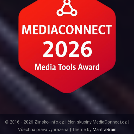
© 2016 - 2026 Zlínsko-info.cz | člen skupiny MediaConnect.cz |
Všechna práva vyhrazena | Theme by
MantraBrain