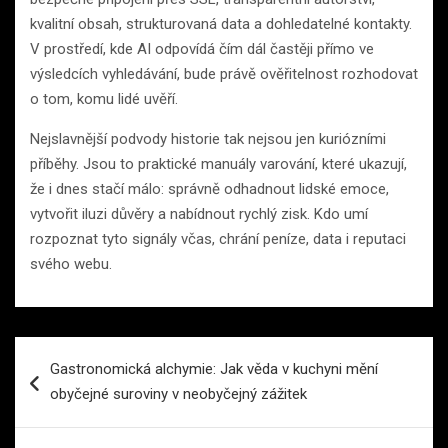
kvalitní obsah, strukturovaná data a dohledatelné kontakty.
V prostředí, kde AI odpovídá čím dál častěji přímo ve
výsledcích vyhledávání, bude právě ověřitelnost rozhodovat
o tom, komu lidé uvěří.
Nejslavnější podvody historie tak nejsou jen kuriózními
příběhy. Jsou to praktické manuály varování, které ukazují,
že i dnes stačí málo: správně odhadnout lidské emoce,
vytvořit iluzi důvěry a nabídnout rychlý zisk. Kdo umí
rozpoznat tyto signály včas, chrání peníze, data i reputaci
svého webu.
Navigace
Gastronomická alchymie: Jak věda v kuchyni mění
pro
obyčejné suroviny v neobyčejný zážitek
příspěvek