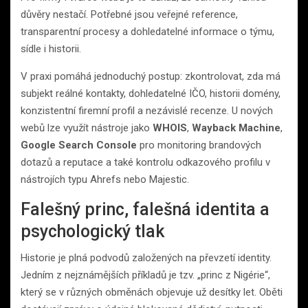
důvěry nestačí. Potřebné jsou veřejné reference,
transparentní procesy a dohledatelné informace o týmu,
sídle i historii.
V praxi pomáhá jednoduchý postup: zkontrolovat, zda má
subjekt reálné kontakty, dohledatelné IČO, historii domény,
konzistentní firemní profil a nezávislé recenze. U nových
webů lze využít nástroje jako
WHOIS
,
Wayback Machine
,
Google Search Console
pro monitoring brandových
dotazů a reputace a také kontrolu odkazového profilu v
nástrojích typu Ahrefs nebo Majestic.
Falešný princ, falešná identita a
psychologický tlak
Historie je plná podvodů založených na převzetí identity.
Jedním z nejznámějších příkladů je tzv. „princ z Nigérie“,
který se v různých obměnách objevuje už desítky let. Oběti