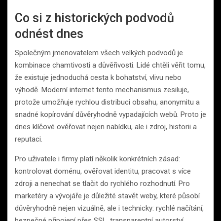
Co si z historických podvodů
odnést dnes
Společným jmenovatelem všech velkých podvodů je
kombinace chamtivosti a důvěřivosti. Lidé chtěli věřit tomu,
že existuje jednoduchá cesta k bohatství, vlivu nebo
výhodě. Moderní internet tento mechanismus zesiluje,
protože umožňuje rychlou distribuci obsahu, anonymitu a
snadné kopírování důvěryhodně vypadajících webů. Proto je
dnes klíčové ověřovat nejen nabídku, ale i zdroj, historii a
reputaci.
Pro uživatele i firmy platí několik konkrétních zásad:
kontrolovat doménu, ověřovat identitu, pracovat s více
zdroji a nenechat se tlačit do rychlého rozhodnutí. Pro
marketéry a vývojáře je důležité stavět weby, které působí
důvěryhodně nejen vizuálně, ale i technicky: rychlé načítání,
bezpečné připojení přes SSL, transparentní autorství,