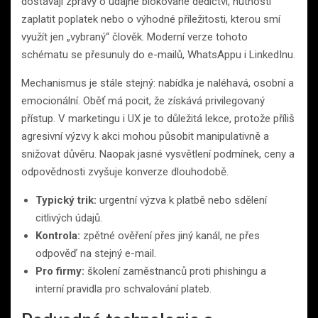
dostávají zprávy o údajné blokované dědictví, nutnosti
zaplatit poplatek nebo o výhodné příležitosti, kterou smí
využít jen „vybraný“ člověk. Moderní verze tohoto
schématu se přesunuly do e-mailů, WhatsAppu i LinkedInu.
Mechanismus je stále stejný: nabídka je naléhavá, osobní a
emocionální. Oběť má pocit, že získává privilegovaný
přístup. V marketingu i UX je to důležitá lekce, protože příliš
agresivní výzvy k akci mohou působit manipulativně a
snižovat důvěru. Naopak jasné vysvětlení podmínek, ceny a
odpovědnosti zvyšuje konverze dlouhodobě.
Typický trik:
urgentní výzva k platbě nebo sdělení
citlivých údajů.
Kontrola:
zpětné ověření přes jiný kanál, ne přes
odpověď na stejný e-mail.
Pro firmy:
školení zaměstnanců proti phishingu a
interní pravidla pro schvalování plateb.