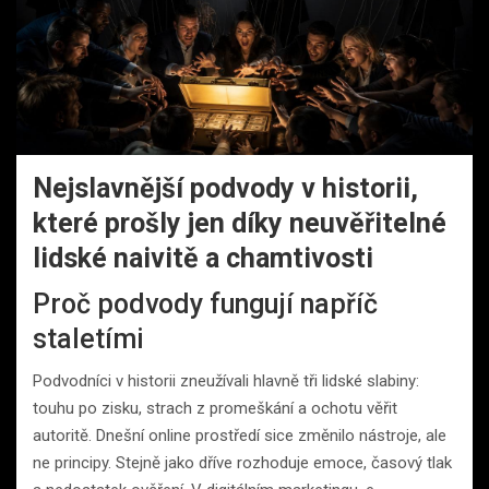
Nejslavnější podvody v historii,
které prošly jen díky neuvěřitelné
lidské naivitě a chamtivosti
Proč podvody fungují napříč
staletími
Podvodníci v historii zneužívali hlavně tři lidské slabiny:
touhu po zisku, strach z promeškání a ochotu věřit
autoritě. Dnešní online prostředí sice změnilo nástroje, ale
ne principy. Stejně jako dříve rozhoduje emoce, časový tlak