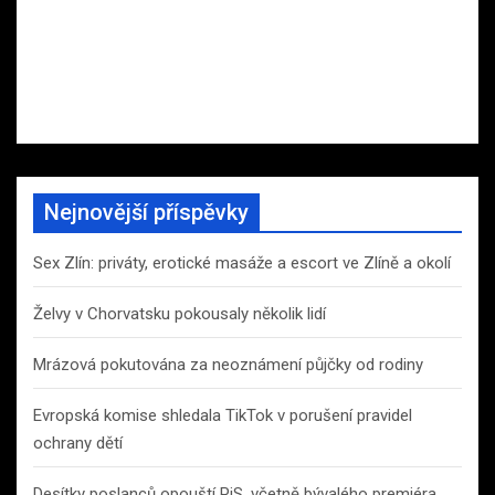
Nejnovější příspěvky
Sex Zlín: priváty, erotické masáže a escort ve Zlíně a okolí
Želvy v Chorvatsku pokousaly několik lidí
Mrázová pokutována za neoznámení půjčky od rodiny
Evropská komise shledala TikTok v porušení pravidel
ochrany dětí
Desítky poslanců opouští PiS, včetně bývalého premiéra