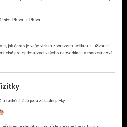
žením iPhonu k iPhonu.
stit, jak často je vaše vizitka zobrazena, kolikrát si uživatelé
ocenitelná pro optimalizaci vašeho networkingu a marketingové
izitky
 a funkční. Zde jsou základní prvky:
vaší firemní identitou – použijte správné barvy, logo a