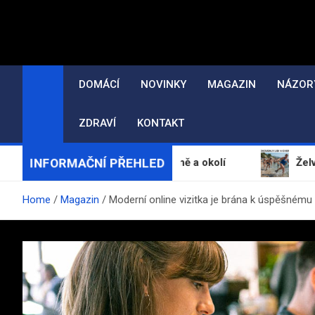
Skip
to
content
DOMÁCÍ
NOVINKY
MAGAZIN
NÁZOR
ZDRAVÍ
KONTAKT
INFORMAČNÍ PŘEHLED
é masáže a escort ve Zlíně a okolí
Želvy v Chorvats
Home
Magazin
Moderní online vizitka je brána k úspěšnému