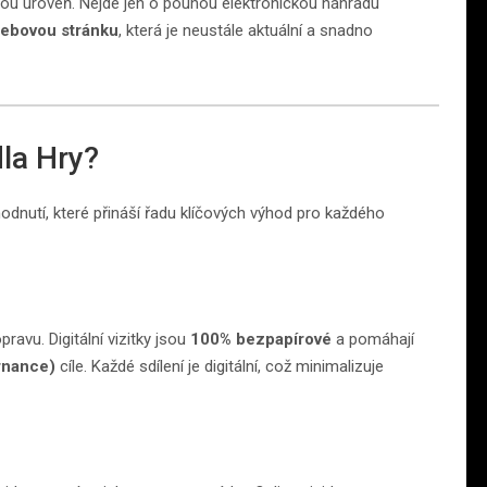
ou úroveň. Nejde jen o pouhou elektronickou náhradu
webovou stránku
, která je neustále aktuální a snadno
dla Hry?
zhodnutí, které přináší řadu klíčových výhod pro každého
pravu. Digitální vizitky jsou
100% bezpapírové
a pomáhají
rnance)
cíle. Každé sdílení je digitální, což minimalizuje