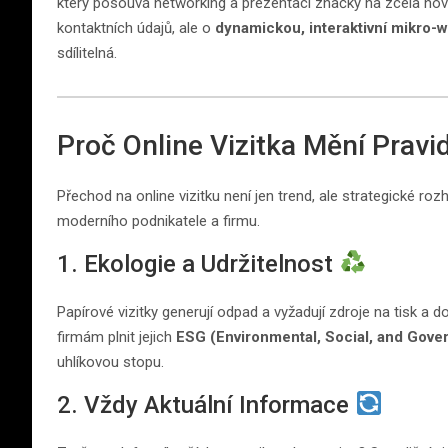
který posouvá networking a prezentaci značky na zcela nov
kontaktních údajů, ale o
dynamickou, interaktivní mikro-
sdílitelná.
Proč Online Vizitka Mění Pravi
Přechod na online vizitku není jen trend, ale strategické ro
moderního podnikatele a firmu.
1. Ekologie a Udržitelnost
Papírové vizitky generují odpad a vyžadují zdroje na tisk a do
firmám plnit jejich
ESG (Environmental, Social, and Gove
uhlíkovou stopu.
2. Vždy Aktuální Informace