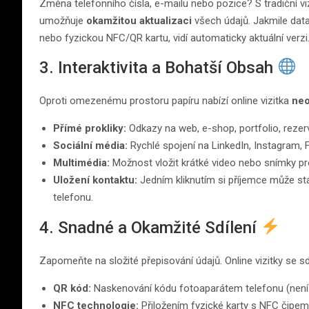
Změna telefonního čísla, e-mailu nebo pozice? S tradiční viz
umožňuje
okamžitou aktualizaci
všech údajů. Jakmile data
nebo fyzickou NFC/QR kartu, vidí automaticky aktuální verzi
3. Interaktivita a Bohatší Obsah
Oproti omezenému prostoru papíru nabízí online vizitka
ne
Přímé prokliky:
Odkazy na web, e-shop, portfolio, reze
Sociální média:
Rychlé spojení na LinkedIn, Instagram, 
Multimédia:
Možnost vložit krátké video nebo snímky pr
Uložení kontaktu:
Jedním kliknutím si příjemce může s
telefonu.
4. Snadné a Okamžité Sdílení
Zapomeňte na složité přepisování údajů. Online vizitky se s
QR kód:
Naskenování kódu fotoaparátem telefonu (není t
NFC technologie:
Přiložením fyzické karty s NFC čipem