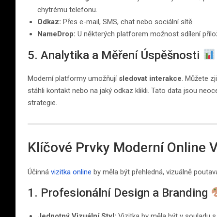
chytrému telefonu.
Odkaz:
Přes e-mail, SMS, chat nebo sociální sítě.
NameDrop:
U některých platforem možnost sdílení přilo
5. Analytika a Měření Úspěšnosti
Moderní platformy umožňují
sledovat interakce
. Můžete zji
stáhli kontakt nebo na jaký odkaz klikli. Tato data jsou ne
strategie.
Klíčové Prvky Moderní Online V
Účinná
vizitka online
by měla být přehledná, vizuálně poutavá
1. Profesionální Design a Branding
Jednotný Vizuální Styl:
Vizitka by měla být v souladu s 