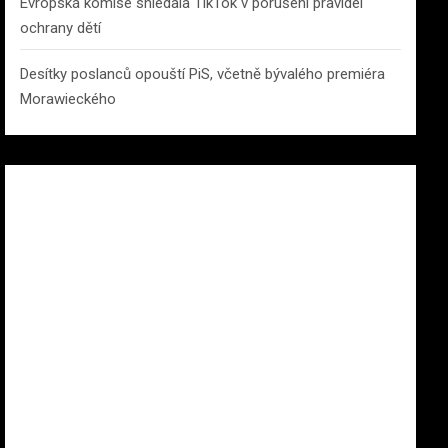
Evropská komise shledala TikTok v porušení pravidel
ochrany dětí
Desítky poslanců opouští PiS, včetně bývalého premiéra
Morawieckého