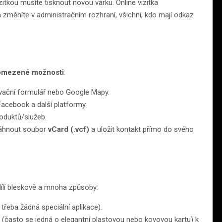
itkou musíte tisknout novou várku. Online vizitka
 změníte v administračním rozhraní, všichni, kdo mají odkaz
.
omezené možnosti
:
rvační formulář nebo Google Mapy.
Facebook a další platformy.
oduktů/služeb.
táhnout soubor
vCard (.vcf)
a uložit kontakt přímo do svého
dílí bleskově a mnoha způsoby:
řeba žádná speciální aplikace).
 (často se jedná o elegantní plastovou nebo kovovou kartu) k