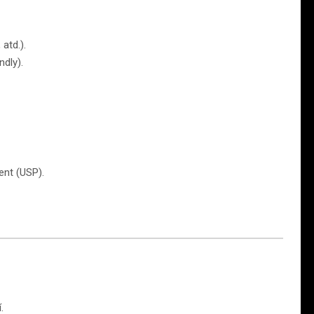
atd.).
ndly).
ent (USP).
.