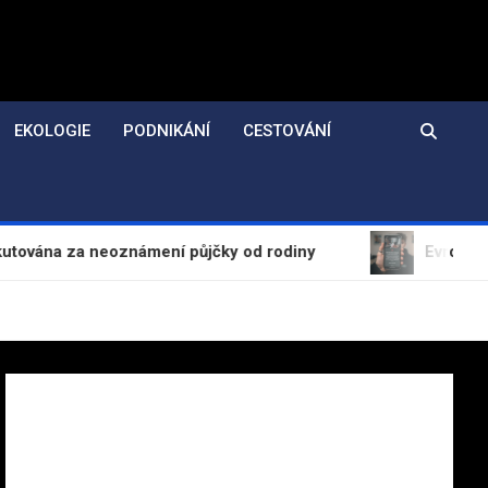
EKOLOGIE
PODNIKÁNÍ
CESTOVÁNÍ
eoznámení půjčky od rodiny
Evropská komise shle