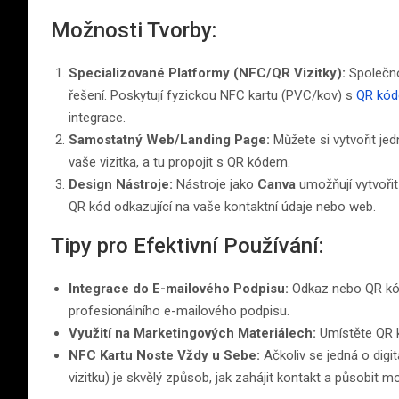
Možnosti Tvorby:
Specializované Platformy (NFC/QR Vizitky):
Společno
řešení. Poskytují fyzickou NFC kartu (PVC/kov) s
QR kó
integrace.
Samostatný Web/Landing Page:
Můžete si vytvořit je
vaše vizitka, a tu propojit s QR kódem.
Design Nástroje:
Nástroje jako
Canva
umožňují vytvořit 
QR kód odkazující na vaše kontaktní údaje nebo web.
Tipy pro Efektivní Používání:
Integrace do E-mailového Podpisu:
Odkaz nebo QR kód 
profesionálního e-mailového podpisu.
Využití na Marketingových Materiálech:
Umístěte QR kó
NFC Kartu Noste Vždy u Sebe:
Ačkoliv se jedná o digit
vizitku) je skvělý způsob, jak zahájit kontakt a působit m