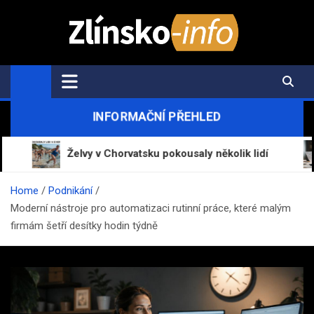
Skip
to
content
Zlínsko-Info.cz
Aktuální informace z regionu a zpravodajství
INFORMAČNÍ PŘEHLED
Želvy v Chorvatsku pokousaly několik lidí
Mrázo
Home
Podnikání
Moderní nástroje pro automatizaci rutinní práce, které malým
firmám šetří desítky hodin týdně