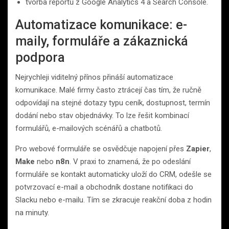
tvorba reportů z Google Analytics 4 a Search Console.
Automatizace komunikace: e-
maily, formuláře a zákaznická
podpora
Nejrychleji viditelný přínos přináší automatizace
komunikace. Malé firmy často ztrácejí čas tím, že ručně
odpovídají na stejné dotazy typu ceník, dostupnost, termín
dodání nebo stav objednávky. To lze řešit kombinací
formulářů, e-mailových scénářů a chatbotů.
Pro webové formuláře se osvědčuje napojení přes
Zapier
,
Make
nebo
n8n
. V praxi to znamená, že po odeslání
formuláře se kontakt automaticky uloží do CRM, odešle se
potvrzovací e-mail a obchodník dostane notifikaci do
Slacku nebo e-mailu. Tím se zkracuje reakční doba z hodin
na minuty.