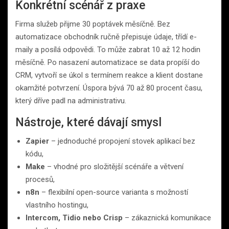
Konkrétní scénář z praxe
Firma služeb přijme 30 poptávek měsíčně. Bez
automatizace obchodník ručně přepisuje údaje, třídí e-
maily a posílá odpovědi. To může zabrat 10 až 12 hodin
měsíčně. Po nasazení automatizace se data propíší do
CRM, vytvoří se úkol s termínem reakce a klient dostane
okamžité potvrzení. Úspora bývá 70 až 80 procent času,
který dříve padl na administrativu.
Nástroje, které dávají smysl
Zapier
– jednoduché propojení stovek aplikací bez
kódu,
Make
– vhodné pro složitější scénáře a větvení
procesů,
n8n
– flexibilní open-source varianta s možností
vlastního hostingu,
Intercom, Tidio nebo Crisp
– zákaznická komunikace