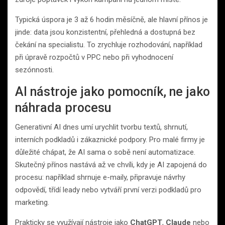
Typická úspora je 3 až 6 hodin měsíčně, ale hlavní přínos je
jinde: data jsou konzistentní, přehledná a dostupná bez
čekání na specialistu. To zrychluje rozhodování, například
při úpravě rozpočtů v PPC nebo při vyhodnocení
sezónnosti.
AI nástroje jako pomocník, ne jako
náhrada procesu
Generativní AI dnes umí urychlit tvorbu textů, shrnutí,
interních podkladů i zákaznické podpory. Pro malé firmy je
důležité chápat, že AI sama o sobě není automatizace.
Skutečný přínos nastává až ve chvíli, kdy je AI zapojená do
procesu: například shrnuje e-maily, připravuje návrhy
odpovědí, třídí leady nebo vytváří první verzi podkladů pro
marketing.
Prakticky se využívají nástroje jako
ChatGPT
,
Claude
nebo