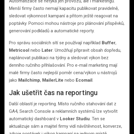
Automatizace se netýká jen provozu, ale i marketingu.
Menší firmy často nemají kapacitu publikovat pravidelně,
sledovat výkonnost kampaní a přitom ještě reagovat na
poptávky. Pomoci mohou nástroje pro plánování příspěvků,
generování podkladů a automatické reporty.
Pro správu sociálních sítí se používají například
Buffer
,
Metricool
nebo
Later
. Umožňují připravit obsah dopředu,
naplánovat publikaci na týdny a sledovat výkon bez
denního ručního přihlašování. Pro e-mail marketing mají
malé firmy často nejlepší poměr cena/výkon u nástrojů
jako
Mailchimp
,
MailerLite
nebo
Ecomail
.
Jak ušetřit čas na reportingu
Další oblastí je reporting. Místo ručního stahování dat z
GA4, Search Console a reklamních systémů lze vytvořit
automatický dashboard v
Looker Studiu
. Ten se
aktualizuje sám a majitel firmy vidí návštěvnost, konverze,
zdroje poptávek i výkon kampaní na jednom místě.