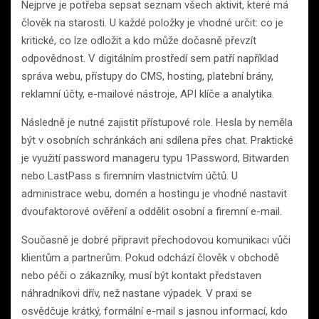
Nejprve je potřeba sepsat seznam všech aktivit, které má
člověk na starosti. U každé položky je vhodné určit: co je
kritické, co lze odložit a kdo může dočasně převzít
odpovědnost. V digitálním prostředí sem patří například
správa webu, přístupy do CMS, hosting, platební brány,
reklamní účty, e-mailové nástroje, API klíče a analytika.
Následně je nutné zajistit přístupové role. Hesla by neměla
být v osobních schránkách ani sdílena přes chat. Praktické
je využití password manageru typu 1Password, Bitwarden
nebo LastPass s firemním vlastnictvím účtů. U
administrace webu, domén a hostingu je vhodné nastavit
dvoufaktorové ověření a oddělit osobní a firemní e-mail.
Současně je dobré připravit přechodovou komunikaci vůči
klientům a partnerům. Pokud odchází člověk v obchodě
nebo péči o zákazníky, musí být kontakt představen
náhradníkovi dřív, než nastane výpadek. V praxi se
osvědčuje krátký, formální e-mail s jasnou informací, kdo