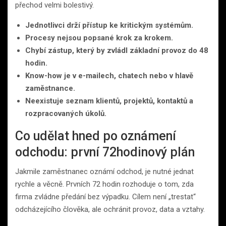
přechod velmi bolestivý.
Jednotlivci drží přístup ke kritickým systémům.
Procesy nejsou popsané krok za krokem.
Chybí zástup, který by zvládl základní provoz do 48
hodin.
Know-how je v e-mailech, chatech nebo v hlavě
zaměstnance.
Neexistuje seznam klientů, projektů, kontaktů a
rozpracovaných úkolů.
Co udělat hned po oznámení
odchodu: první 72hodinový plán
Jakmile zaměstnanec oznámí odchod, je nutné jednat
rychle a věcně. Prvních 72 hodin rozhoduje o tom, zda
firma zvládne předání bez výpadku. Cílem není „trestat“
odcházejícího člověka, ale ochránit provoz, data a vztahy.