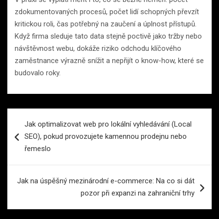
zdokumentovaných procesů, počet lidí schopných převzít
kritickou roli, čas potřebný na zaučení a úplnost přístupů.
Když firma sleduje tato data stejně poctivě jako tržby nebo
návštěvnost webu, dokáže riziko odchodu klíčového
zaměstnance výrazně snížit a nepřijít o know-how, které se
budovalo roky.
Navigace
Jak optimalizovat web pro lokální vyhledávání (Local
pro
SEO), pokud provozujete kamennou prodejnu nebo
příspěvek
řemeslo
Jak na úspěšný mezinárodní e-commerce: Na co si dát
pozor při expanzi na zahraniční trhy