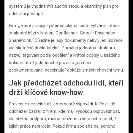
systémů je vhodné mít auditní stopu a okamžitý plán pro
odebrání přístupů.
Firmy, které pracují systematicky, si často vytvářejí interní
znalostní bázi v Notion, Confluence, Google Drive nebo
SharePointu. Důležité je, aby dokumenty nebyly jen uložené,
ale skutečně dohledatelné. Pomáhá jednotná struktura
názvů, tagování podle oddělení a krátké popisy u každého
dokumentu. I jednoduché pravidlo „co není
zdokumentované, neexistuje“ dokáže změnit chování týmu.
Jak předcházet odchodu lidí, kteří
drží klíčové know-how
Prevence nezačíná až v momentě výpovědi. Klíčoví lidé
odcházejí častěji z firem, kde mají vysokou odpovědnost,
ale nízkou podporu, malou možnost růstu nebo pocit, že
jejich práce není vidět. Pokud firma spoléhá na jednoho