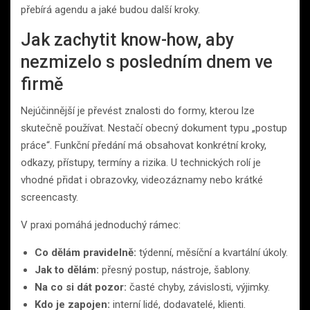
přebírá agendu a jaké budou další kroky.
Jak zachytit know-how, aby
nezmizelo s posledním dnem ve
firmě
Nejúčinnější je převést znalosti do formy, kterou lze
skutečně používat. Nestačí obecný dokument typu „postup
práce“. Funkční předání má obsahovat konkrétní kroky,
odkazy, přístupy, termíny a rizika. U technických rolí je
vhodné přidat i obrazovky, videozáznamy nebo krátké
screencasty.
V praxi pomáhá jednoduchý rámec:
Co dělám pravidelně:
týdenní, měsíční a kvartální úkoly.
Jak to dělám:
přesný postup, nástroje, šablony.
Na co si dát pozor:
časté chyby, závislosti, výjimky.
Kdo je zapojen:
interní lidé, dodavatelé, klienti.