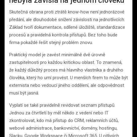
nebyla závislá na jednom člověku
Skutečná obrana proti ztrátě know-how není jednorázové
předání, ale dlouhodobé snížení závislosti na jednotlivcích.
Základ tvoří dokumentace, sdílené úložiště, standardizace
procesů a pravidelná kontrola přístupů. Bez toho bude
firma pokaždé řešit stejný problém znovu.
Praktický model je zavést minimálně dvě úrovně
zastupitelnosti pro každou kritickou oblast. To znamená,
že každý důležitý proces má hlavního vlastníka a druhého
člověka, který ho umí provést. U menších firem to může být
externista nebo vedoucí jiného oddělení, ale odpovědnost
musí být jasná.
Vyplatí se také pravidelně revidovat seznam přístupů.
Jednou za čtvrtletí by měl někdo z vedení nebo IT
zkontrolovat, kdo má přístup do CRM, reklamních účtů,
webové administrace, bankovnictví, domény, hostingu,
Slacku, Google Workspace či Microsoft 365. U citlivých