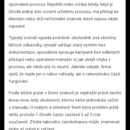
zpomalení provozu. Největší riziko vzniká tehdy, když je
člověk jediný, kdo rozumí určitému procesu, má přístup ke
klientům nebo drží neformální znalosti, které nejsou nikde
zapsané.
Typický scénář vypadá podobně: obchodník zná všechny
klíčové zákazníky, vývojář udržuje starý systém bez
dokumentace, specialista spravuje kampaně bez sdílených
přístupů nebo operativní manažer ví, jak obejít chyby v
procesu, ale nikdo jiný to neumí. Jakmile odejde, firma
zjistí, že nejde jen o nábor náhrady, ale o rekonstrukci části
fungování.
Podle běžné praxe v řízení znalostí je nejdražší právě tacitní
know-how, tedy zkušenost, kterou nelze jednoduše vyčíst
z manuálu. U malých a středních firem bývá problém ještě
větší, protože 1 člověk často zastává 2 až 3 role
současně. Ztráta takového zaměstnance může znamenat
týdny až měsíce zdržení.