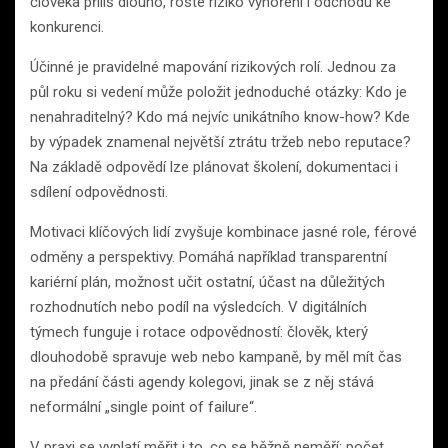
člověka příliš dlouho, roste riziko vyhoření i odchodu ke
konkurenci.
Účinné je pravidelné mapování rizikových rolí. Jednou za
půl roku si vedení může položit jednoduché otázky: Kdo je
nenahraditelný? Kdo má nejvíc unikátního know-how? Kde
by výpadek znamenal největší ztrátu tržeb nebo reputace?
Na základě odpovědí lze plánovat školení, dokumentaci i
sdílení odpovědnosti.
Motivaci klíčových lidí zvyšuje kombinace jasné role, férové
odměny a perspektivy. Pomáhá například transparentní
kariérní plán, možnost učit ostatní, účast na důležitých
rozhodnutích nebo podíl na výsledcích. V digitálních
týmech funguje i rotace odpovědností: člověk, který
dlouhodobě spravuje web nebo kampaně, by měl mít čas
na předání části agendy kolegovi, jinak se z něj stává
neformální „single point of failure“.
V praxi se vyplatí měřit i to, co se běžně neměří: počet