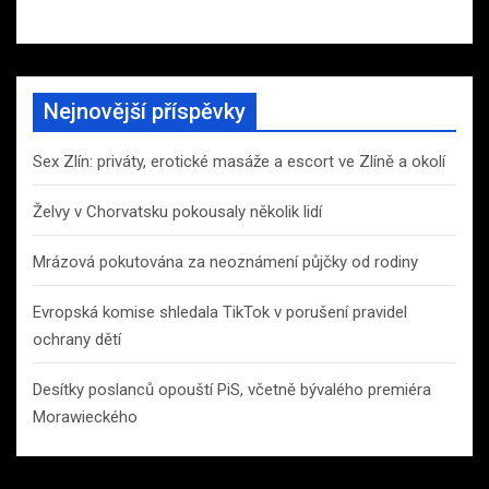
Nejnovější příspěvky
Sex Zlín: priváty, erotické masáže a escort ve Zlíně a okolí
Želvy v Chorvatsku pokousaly několik lidí
Mrázová pokutována za neoznámení půjčky od rodiny
Evropská komise shledala TikTok v porušení pravidel
ochrany dětí
Desítky poslanců opouští PiS, včetně bývalého premiéra
Morawieckého