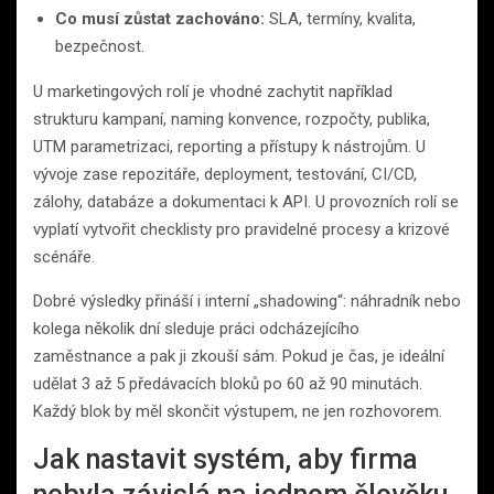
Co musí zůstat zachováno:
SLA, termíny, kvalita,
bezpečnost.
U marketingových rolí je vhodné zachytit například
strukturu kampaní, naming konvence, rozpočty, publika,
UTM parametrizaci, reporting a přístupy k nástrojům. U
vývoje zase repozitáře, deployment, testování, CI/CD,
zálohy, databáze a dokumentaci k API. U provozních rolí se
vyplatí vytvořit checklisty pro pravidelné procesy a krizové
scénáře.
Dobré výsledky přináší i interní „shadowing“: náhradník nebo
kolega několik dní sleduje práci odcházejícího
zaměstnance a pak ji zkouší sám. Pokud je čas, je ideální
udělat 3 až 5 předávacích bloků po 60 až 90 minutách.
Každý blok by měl skončit výstupem, ne jen rozhovorem.
Jak nastavit systém, aby firma