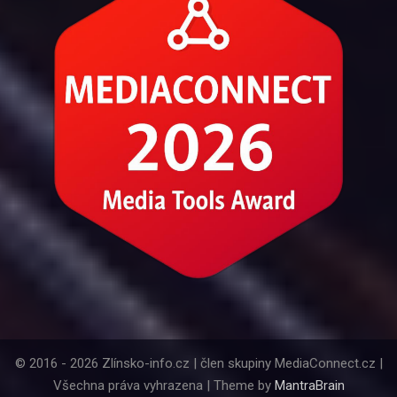
© 2016 - 2026 Zlínsko-info.cz | člen skupiny MediaConnect.cz |
Všechna práva vyhrazena | Theme by
MantraBrain