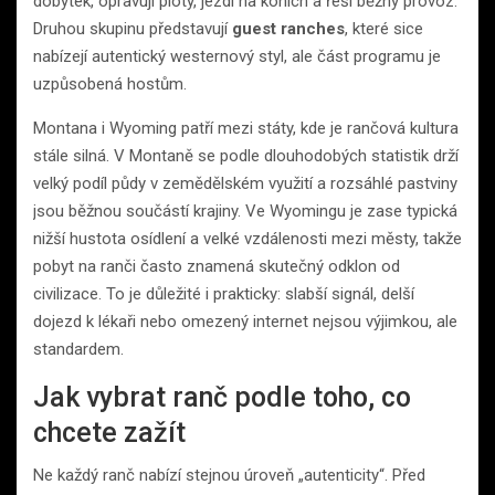
dobytek, opravují ploty, jezdí na koních a řeší běžný provoz.
Druhou skupinu představují
guest ranches
, které sice
nabízejí autentický westernový styl, ale část programu je
uzpůsobená hostům.
Montana i Wyoming patří mezi státy, kde je rančová kultura
stále silná. V Montaně se podle dlouhodobých statistik drží
velký podíl půdy v zemědělském využití a rozsáhlé pastviny
jsou běžnou součástí krajiny. Ve Wyomingu je zase typická
nižší hustota osídlení a velké vzdálenosti mezi městy, takže
pobyt na ranči často znamená skutečný odklon od
civilizace. To je důležité i prakticky: slabší signál, delší
dojezd k lékaři nebo omezený internet nejsou výjimkou, ale
standardem.
Jak vybrat ranč podle toho, co
chcete zažít
Ne každý ranč nabízí stejnou úroveň „autenticity“. Před