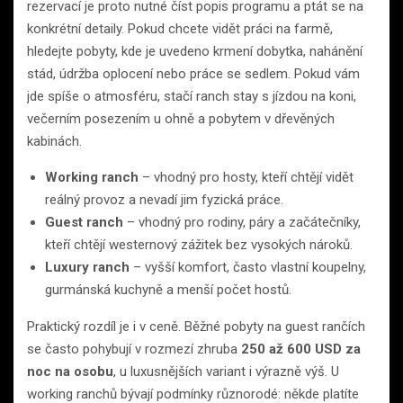
rezervací je proto nutné číst popis programu a ptát se na
konkrétní detaily. Pokud chcete vidět práci na farmě,
hledejte pobyty, kde je uvedeno krmení dobytka, nahánění
stád, údržba oplocení nebo práce se sedlem. Pokud vám
jde spíše o atmosféru, stačí ranch stay s jízdou na koni,
večerním posezením u ohně a pobytem v dřevěných
kabinách.
Working ranch
– vhodný pro hosty, kteří chtějí vidět
reálný provoz a nevadí jim fyzická práce.
Guest ranch
– vhodný pro rodiny, páry a začátečníky,
kteří chtějí westernový zážitek bez vysokých nároků.
Luxury ranch
– vyšší komfort, často vlastní koupelny,
gurmánská kuchyně a menší počet hostů.
Praktický rozdíl je i v ceně. Běžné pobyty na guest rančích
se často pohybují v rozmezí zhruba
250 až 600 USD za
noc na osobu
, u luxusnějších variant i výrazně výš. U
working ranchů bývají podmínky různorodé: někde platíte