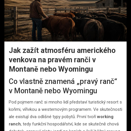
Jak zažít atmosféru amerického
venkova na pravém ranči v
Montaně nebo Wyomingu
Co vlastně znamená „pravý ranč“
v Montaně nebo Wyomingu
Pod pojmem ranč si mnoho lidí představí turistický resort s
koňmi, vířivkou a westernovým programem. Ve skutečnosti
ale existují dva odlišné typy pobytů. První tvoří
working
ranch
, tedy funkční hospodářství, kde se skutečně chová