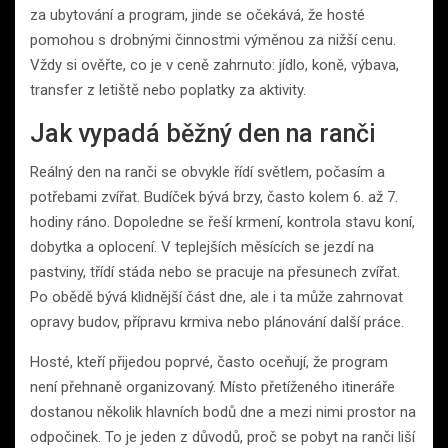
za ubytování a program, jinde se očekává, že hosté
pomohou s drobnými činnostmi výměnou za nižší cenu.
Vždy si ověřte, co je v ceně zahrnuto: jídlo, koně, výbava,
transfer z letiště nebo poplatky za aktivity.
Jak vypadá běžný den na ranči
Reálný den na ranči se obvykle řídí světlem, počasím a
potřebami zvířat. Budíček bývá brzy, často kolem 6. až 7.
hodiny ráno. Dopoledne se řeší krmení, kontrola stavu koní,
dobytka a oplocení. V teplejších měsících se jezdí na
pastviny, třídí stáda nebo se pracuje na přesunech zvířat.
Po obědě bývá klidnější část dne, ale i ta může zahrnovat
opravy budov, přípravu krmiva nebo plánování další práce.
Hosté, kteří přijedou poprvé, často oceňují, že program
není přehnaně organizovaný. Místo přetíženého itineráře
dostanou několik hlavních bodů dne a mezi nimi prostor na
odpočinek. To je jeden z důvodů, proč se pobyt na ranči liší