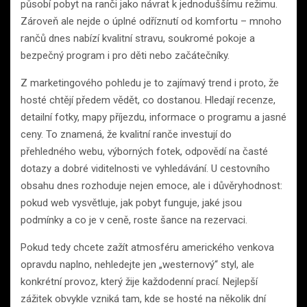
působí pobyt na ranči jako návrat k jednoduššímu režimu.
Zároveň ale nejde o úplné odříznutí od komfortu – mnoho
rančů dnes nabízí kvalitní stravu, soukromé pokoje a
bezpečný program i pro děti nebo začátečníky.
Z marketingového pohledu je to zajímavý trend i proto, že
hosté chtějí předem vědět, co dostanou. Hledají recenze,
detailní fotky, mapy příjezdu, informace o programu a jasné
ceny. To znamená, že kvalitní ranče investují do
přehledného webu, výborných fotek, odpovědí na časté
dotazy a dobré viditelnosti ve vyhledávání. U cestovního
obsahu dnes rozhoduje nejen emoce, ale i důvěryhodnost:
pokud web vysvětluje, jak pobyt funguje, jaké jsou
podmínky a co je v ceně, roste šance na rezervaci.
Pokud tedy chcete zažít atmosféru amerického venkova
opravdu naplno, nehledejte jen „westernový“ styl, ale
konkrétní provoz, který žije každodenní prací. Nejlepší
zážitek obvykle vzniká tam, kde se hosté na několik dní