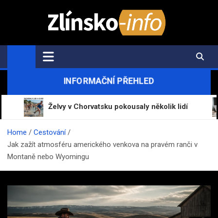
Skip
to
content
Zlínsko-Info.cz
Aktuální informace z regionu a zpravodajství
INFORMAČNÍ PŘEHLED
Želvy v Chorvatsku pokousaly několik lidí
Mrázo
Home
Cestování
Jak zažít atmosféru amerického venkova na pravém ranči v
Montaně nebo Wyomingu