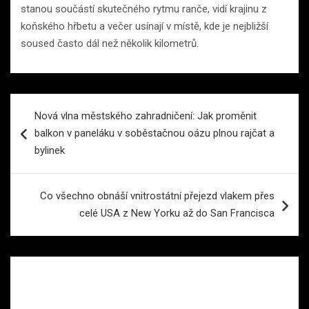
stanou součástí skutečného rytmu ranče, vidí krajinu z
koňského hřbetu a večer usínají v místě, kde je nejbližší
soused často dál než několik kilometrů.
Navigace
Nová vlna městského zahradničení: Jak proměnit
pro
balkon v paneláku v soběstačnou oázu plnou rajčat a
příspěvek
bylinek
Co všechno obnáší vnitrostátní přejezd vlakem přes
celé USA z New Yorku až do San Francisca