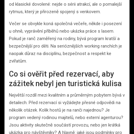
od klasické dovolené: nejde o sérii atrakcí, ale o pomalejší
rytmus, který je přirozeně spojený s venkovem.
Večer se obvykle koná společná večeře, někde i posezení
u ohně, vyprávění příběhů nebo ukázka práce s lasem.
Pokud je ranč zaměřený na rodiny, bývá program kratší a
bezpečnější pro děti. Na serióznějších working ranchích je
naopak důraz na disciplínu, bezpečnost a respekt ke
zvířatům.
Co si ověřit před rezervací, aby
zážitek nebyl jen turistická kulisa
Největší rozdíl mezi kvalitním a průměrným pobytem bývá v
detailech. Před rezervací si vyžádejte přesné odpovědi na
několik otázek. Kolik hostů je na ranči najednou? Je
program vedený rodinou majitelů, nebo externí agenturou?
Jsou aktivity skutečně součástí provozu, nebo jen krátká
ukázka pro návštěvníky? A hlavně: jaké jsou podmínky pro