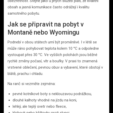
obezřetnost. Stejně jako u jiných služeb platí, že kvalitní
obsah a jasná komunikace často odrážejí i kvalitu
samotného pobytu.
Jak se připravit na pobyt v
Montaně nebo Wyomingu
Podnebí v obou státech umí být proměnlivé. I v létě se
může ráno pohybovat teplota kolem 10 °C a odpoledne
vystoupat přes 30 °C. Ve vyšších polohách jsou běžné
rychlé změny počasí, vítr a bouřky. V praxi to znamená
vrstvené oblečení, pevnou obuv a vybavení, které obstojí v
blátě, prachu i chladu.
Na ranč si vezměte zejména:
pevné kotníkové boty s neklouzavou podrážkou,
dlouhé kalhoty vhodné na jízdu na koni,
lehký, ale teplý svetr nebo fleece,
klobouk nebo kšiltovku proti slunci,