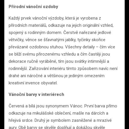
Přírodní vánoční ozdoby
Každý prvek vánoční výzdoby, která je vyrobena z
přírodních materiálů, odkazuje na jejich originální vzhled,
spojený s rodinným domem. Čerstvě nařezané jedlové
větvičky, věnce se šťavnatými jablky, tyčinky skořice
převázané ozdobnou stuhou. Všechny detaily – čím více
se blíží svému přirozenému vzhledu a čím častěji jsou
dekorace ručně vyráběné, tím jsou svátky intimnější a
rodinnější. Zařizování interiéru tímto způsobem navíc není
drahé ani náročné a většinou je jediným omezením
kreativní invence obyvatel.
Vánoční barvy v interiérech
Červená a bílá jsou synonymem Vánoc. První barva přímo
odkazuje na mikulášské oblečení, mašle na dárcích a
hřejivá srdce. Druhý je symbolem zasněžené a mrazivé
aury. Obě barvy se skvěle doplňují a dokážou skvěle