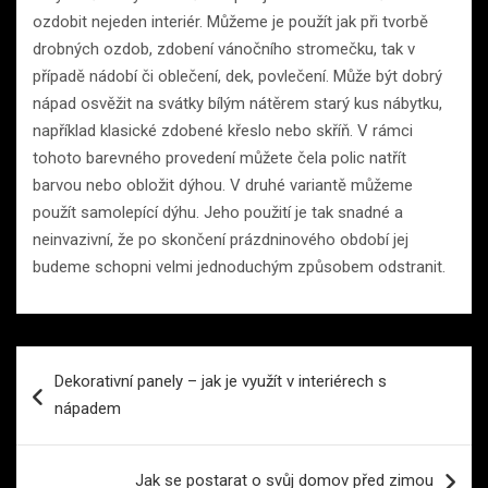
ozdobit nejeden interiér. Můžeme je použít jak při tvorbě
drobných ozdob, zdobení vánočního stromečku, tak v
případě nádobí či oblečení, dek, povlečení. Může být dobrý
nápad osvěžit na svátky bílým nátěrem starý kus nábytku,
například klasické zdobené křeslo nebo skříň. V rámci
tohoto barevného provedení můžete čela polic natřít
barvou nebo obložit dýhou. V druhé variantě můžeme
použít samolepící dýhu. Jeho použití je tak snadné a
neinvazivní, že po skončení prázdninového období jej
budeme schopni velmi jednoduchým způsobem odstranit.
Navigace
Dekorativní panely – jak je využít v interiérech s
pro
nápadem
příspěvek
Jak se postarat o svůj domov před zimou