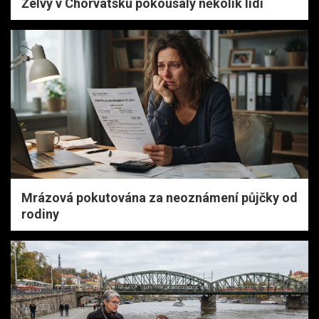
Želvy v Chorvatsku pokousaly několik lidí
Mrázová pokutována za neoznámení půjčky od
rodiny