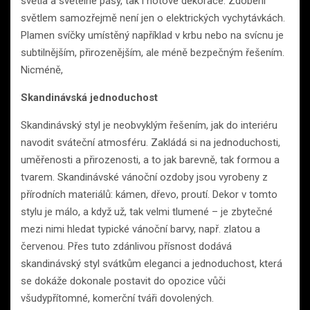
světla a světelné pásy, tak i hotové dekorace. Zdobení
světlem samozřejmě není jen o elektrických vychytávkách.
Plamen svíčky umístěný například v krbu nebo na svícnu je
subtilnějším, přirozenějším, ale méně bezpečným řešením.
Nicméně,
Skandinávská jednoduchost
Skandinávský styl je neobvyklým řešením, jak do interiéru
navodit sváteční atmosféru. Zakládá si na jednoduchosti,
uměřenosti a přirozenosti, a to jak barevně, tak formou a
tvarem. Skandinávské vánoční ozdoby jsou vyrobeny z
přírodních materiálů: kámen, dřevo, proutí. Dekor v tomto
stylu je málo, a když už, tak velmi tlumené – je zbytečné
mezi nimi hledat typické vánoční barvy, např. zlatou a
červenou. Přes tuto zdánlivou přísnost dodává
skandinávský styl svátkům eleganci a jednoduchost, která
se dokáže dokonale postavit do opozice vůči
všudypřítomné, komerční tváři dovolených.