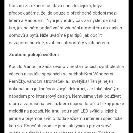
Podzim za oknem se stává snesitelnějším, když
předpokládáme, že jde pouze o přechodné období mezi
létem a Vánocemi. Nyní je vhodný čas zamyslet se nad
tím, jak se nám podaří vnést vánoční atmosféru do našich
domovů a bytů. Níže uvádíme pár tipů, jak docílit
nezapomenutelné, sváteční atmosféry v interiérech.
Zdobení pokojů světlem
Kouzlo Vánoc je začarováno v nestárnoucích symbolech a
věcech neustále spojených se sněhobílými Vánocemi.
Perníčky, vánoční stromeček a… světýlka! Ten je nejen
dokonalou a jedinečnou vnější dekorací, ale také skvělým
nápadem pro interiérový design. Nemusíme však používat
stará a zaprášená světla, která štípou do očí a blikají pouze
melodií na pozadí. Na trhu jsou např. LED svítidla, jejichž
jemné a příjemné světlo dodá každému interiéru specifické
kouzlo. Součástí prodeje jsou jak typická provázková