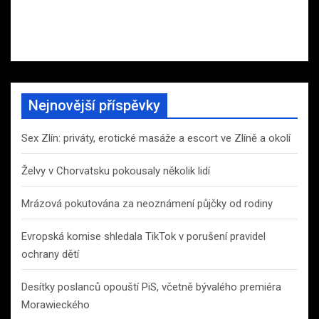
Nejnovější příspěvky
Sex Zlín: priváty, erotické masáže a escort ve Zlíně a okolí
Želvy v Chorvatsku pokousaly několik lidí
Mrázová pokutována za neoznámení půjčky od rodiny
Evropská komise shledala TikTok v porušení pravidel
ochrany dětí
Desítky poslanců opouští PiS, včetně bývalého premiéra
Morawieckého