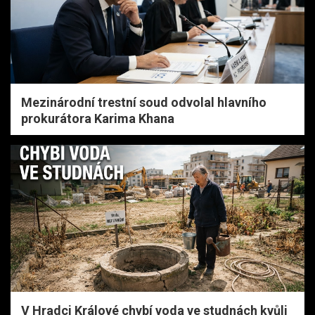
Mezinárodní trestní soud odvolal hlavního
prokurátora Karima Khana
V Hradci Králové chybí voda ve studnách kvůli