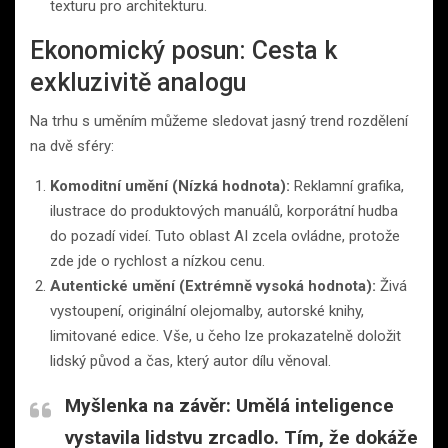
texturu pro architekturu.
Ekonomický posun: Cesta k
exkluzivitě analogu
Na trhu s uměním můžeme sledovat jasný trend rozdělení
na dvě sféry:
Komoditní umění (Nízká hodnota):
Reklamní grafika,
ilustrace do produktových manuálů, korporátní hudba
do pozadí videí. Tuto oblast AI zcela ovládne, protože
zde jde o rychlost a nízkou cenu.
Autentické umění (Extrémně vysoká hodnota):
Živá
vystoupení, originální olejomalby, autorské knihy,
limitované edice. Vše, u čeho lze prokazatelně doložit
lidský původ a čas, který autor dílu věnoval.
Myšlenka na závěr:
Umělá inteligence
vystavila lidstvu zrcadlo. Tím, že dokáže