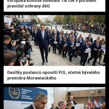
Evropská komise shledala TikTok v porušení
pravidel ochrany dětí
Desítky poslanců opouští PiS, včetně bývalého
premiéra Morawieckého