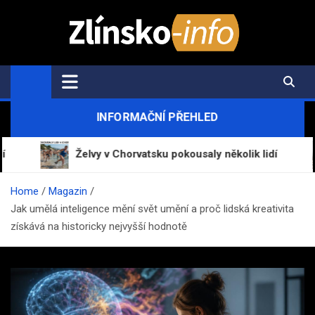
Skip
to
content
Zlínsko-Info.cz
Aktuální informace z regionu a zpravodajství
INFORMAČNÍ PŘEHLED
Želvy v Chorvatsku pokousaly několik lidí
Home
Magazin
Jak umělá inteligence mění svět umění a proč lidská kreativita
získává na historicky nejvyšší hodnotě