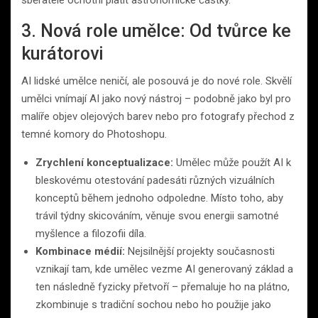
3. Nová role umělce: Od tvůrce ke
kurátorovi
AI lidské umělce neničí, ale posouvá je do nové role. Skvělí
umělci vnímají AI jako nový nástroj – podobně jako byl pro
malíře objev olejových barev nebo pro fotografy přechod z
temné komory do Photoshopu.
Zrychlení konceptualizace:
Umělec může použít AI k
bleskovému otestování padesáti různých vizuálních
konceptů během jednoho odpoledne. Místo toho, aby
trávil týdny skicováním, věnuje svou energii samotné
myšlence a filozofii díla.
Kombinace médií:
Nejsilnější projekty současnosti
vznikají tam, kde umělec vezme AI generovaný základ a
ten následně fyzicky přetvoří – přemaluje ho na plátno,
zkombinuje s tradiční sochou nebo ho použije jako