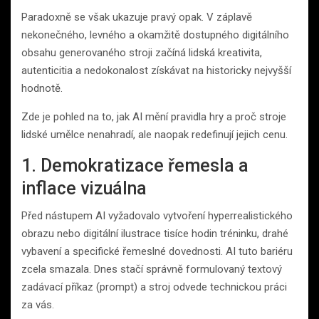
Paradoxně se však ukazuje pravý opak. V záplavě
nekonečného, levného a okamžitě dostupného digitálního
obsahu generovaného stroji začíná lidská kreativita,
autenticitia a nedokonalost získávat na historicky nejvyšší
hodnotě.
Zde je pohled na to, jak AI mění pravidla hry a proč stroje
lidské umělce nenahradí, ale naopak redefinují jejich cenu.
1. Demokratizace řemesla a
inflace vizuálna
Před nástupem AI vyžadovalo vytvoření hyperrealistického
obrazu nebo digitální ilustrace tisíce hodin tréninku, drahé
vybavení a specifické řemeslné dovednosti. AI tuto bariéru
zcela smazala. Dnes stačí správně formulovaný textový
zadávací příkaz (prompt) a stroj odvede technickou práci
za vás.