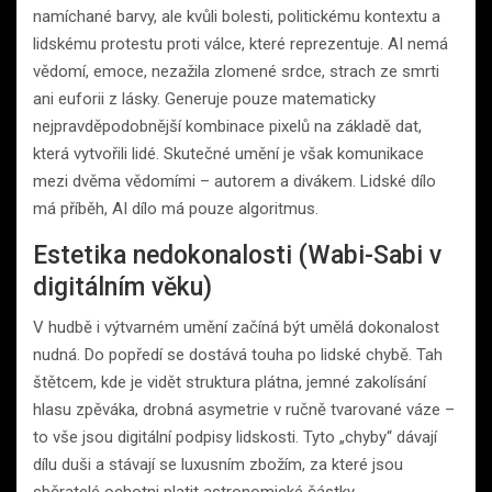
namíchané barvy, ale kvůli bolesti, politickému kontextu a
lidskému protestu proti válce, které reprezentuje. AI nemá
vědomí, emoce, nezažila zlomené srdce, strach ze smrti
ani euforii z lásky. Generuje pouze matematicky
nejpravděpodobnější kombinace pixelů na základě dat,
která vytvořili lidé. Skutečné umění je však komunikace
mezi dvěma vědomími – autorem a divákem. Lidské dílo
má příběh, AI dílo má pouze algoritmus.
Estetika nedokonalosti (Wabi-Sabi v
digitálním věku)
V hudbě i výtvarném umění začíná být umělá dokonalost
nudná. Do popředí se dostává touha po lidské chybě. Tah
štětcem, kde je vidět struktura plátna, jemné zakolísání
hlasu zpěváka, drobná asymetrie v ručně tvarované váze –
to vše jsou digitální podpisy lidskosti. Tyto „chyby“ dávají
dílu duši a stávají se luxusním zbožím, za které jsou
sběratelé ochotni platit astronomické částky.