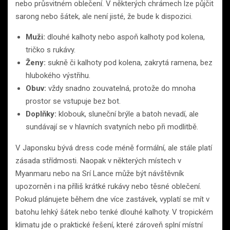
nebo průsvitném oblečení. V některých chrámech lze půjčit
sarong nebo šátek, ale není jisté, že bude k dispozici.
Muži:
dlouhé kalhoty nebo aspoň kalhoty pod kolena,
tričko s rukávy.
Ženy:
sukně či kalhoty pod kolena, zakrytá ramena, bez
hlubokého výstřihu.
Obuv:
vždy snadno zouvatelná, protože do mnoha
prostor se vstupuje bez bot.
Doplňky:
klobouk, sluneční brýle a batoh nevadí, ale
sundávají se v hlavních svatyních nebo při modlitbě.
V Japonsku bývá dress code méně formální, ale stále platí
zásada střídmosti. Naopak v některých místech v
Myanmaru nebo na Srí Lance může být návštěvník
upozorněn i na příliš krátké rukávy nebo těsné oblečení.
Pokud plánujete během dne více zastávek, vyplatí se mít v
batohu lehký šátek nebo tenké dlouhé kalhoty. V tropickém
klimatu jde o praktické řešení, které zároveň splní místní