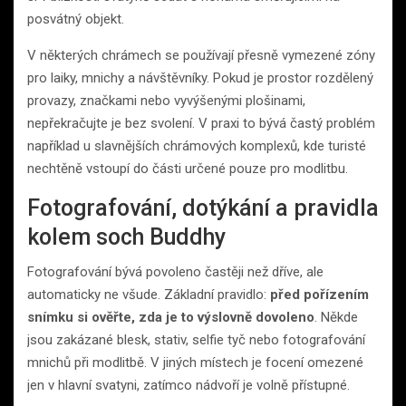
posvátný objekt.
V některých chrámech se používají přesně vymezené zóny
pro laiky, mnichy a návštěvníky. Pokud je prostor rozdělený
provazy, značkami nebo vyvýšenými plošinami,
nepřekračujte je bez svolení. V praxi to bývá častý problém
například u slavnějších chrámových komplexů, kde turisté
nechtěně vstoupí do části určené pouze pro modlitbu.
Fotografování, dotýkání a pravidla
kolem soch Buddhy
Fotografování bývá povoleno častěji než dříve, ale
automaticky ne všude. Základní pravidlo:
před pořízením
snímku si ověřte, zda je to výslovně dovoleno
. Někde
jsou zakázané blesk, stativ, selfie tyč nebo fotografování
mnichů při modlitbě. V jiných místech je focení omezené
jen v hlavní svatyni, zatímco nádvoří je volně přístupné.