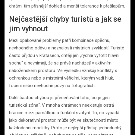
chrám, tím přísnější dohled a menší tolerance k přešlapům.
Nejčastější chyby turistů a jak se
jim vyhnout
Mezi opakované problémy patří kombinace spěchu,
nevhodného oděvu a neznalosti místních zvyklostí. Turisté
často přijdou v kraťasech, chtějí jen „rychle vyfotit hlavní
sochu“ a nevnímají, že se právě nacházejí v aktivním
náboženském prostoru. Ve výsledku vznikají konflikty s
ochrankou nebo s místními věřícími, kterým vadí hluk,
focení nebo nevhodné pózy na fotografiích.
Další častou chybou je přeceňování toho, co je „jen
turistická zóna“. V mnoha chrámech neexistuje ostrá
hranice mezi památkou a funkční svatyní. To, co vypadá
jako dekorativní prostor, může být ve skutečnosti místo
každodenní modlitby. Proto je nejlepší přístup jednoduchý: