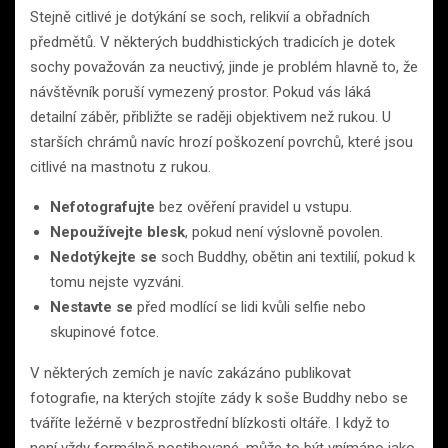
Stejně citlivé je dotýkání se soch, relikvií a obřadních
předmětů. V některých buddhistických tradicích je dotek
sochy považován za neuctivý, jinde je problém hlavně to, že
návštěvník poruší vymezený prostor. Pokud vás láká
detailní záběr, přibližte se raději objektivem než rukou. U
starších chrámů navíc hrozí poškození povrchů, které jsou
citlivé na mastnotu z rukou.
Nefotografujte
bez ověření pravidel u vstupu.
Nepoužívejte blesk
, pokud není výslovně povolen.
Nedotýkejte se
soch Buddhy, obětin ani textilií, pokud k
tomu nejste vyzváni.
Nestavte se
před modlící se lidi kvůli selfie nebo
skupinové fotce.
V některých zemích je navíc zakázáno publikovat
fotografie, na kterých stojíte zády k soše Buddhy nebo se
tváříte ležérně v bezprostřední blízkosti oltáře. I když to
není vždy formálně postihované, může to být vnímáno jako