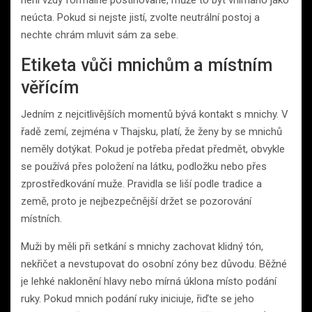
neúcta. Pokud si nejste jistí, zvolte neutrální postoj a
nechte chrám mluvit sám za sebe.
Etiketa vůči mnichům a místním
věřícím
Jedním z nejcitlivějších momentů bývá kontakt s mnichy. V
řadě zemí, zejména v Thajsku, platí, že ženy by se mnichů
neměly dotýkat. Pokud je potřeba předat předmět, obvykle
se používá přes položení na látku, podložku nebo přes
zprostředkování muže. Pravidla se liší podle tradice a
země, proto je nejbezpečnější držet se pozorování
místních.
Muži by měli při setkání s mnichy zachovat klidný tón,
nekřičet a nevstupovat do osobní zóny bez důvodu. Běžné
je lehké naklonění hlavy nebo mírná úklona místo podání
ruky. Pokud mnich podání ruky iniciuje, řiďte se jeho