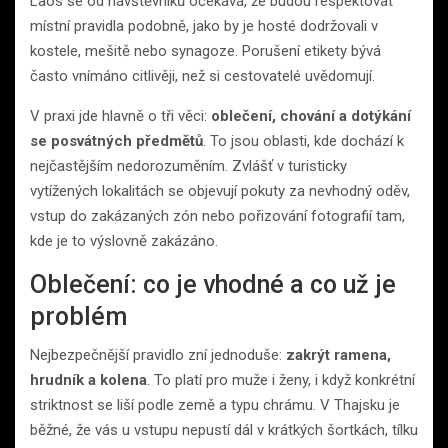
Laos se od návštěvníků očekává, že budou respektovat
místní pravidla podobně, jako by je hosté dodržovali v
kostele, mešitě nebo synagoze. Porušení etikety bývá
často vnímáno citlivěji, než si cestovatelé uvědomují.
V praxi jde hlavně o tři věci:
oblečení, chování a dotýkání
se posvátných předmětů
. To jsou oblasti, kde dochází k
nejčastějším nedorozuměním. Zvlášť v turisticky
vytížených lokalitách se objevují pokuty za nevhodný oděv,
vstup do zakázaných zón nebo pořizování fotografií tam,
kde je to výslovně zakázáno.
Oblečení: co je vhodné a co už je
problém
Nejbezpečnější pravidlo zní jednoduše:
zakrýt ramena,
hrudník a kolena
. To platí pro muže i ženy, i když konkrétní
striktnost se liší podle země a typu chrámu. V Thajsku je
běžné, že vás u vstupu nepustí dál v krátkých šortkách, tílku