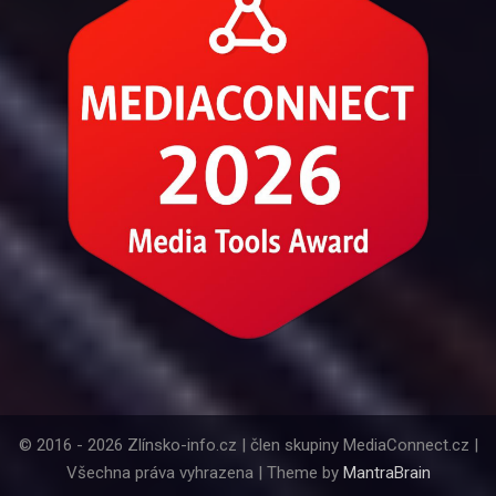
© 2016 - 2026 Zlínsko-info.cz | člen skupiny MediaConnect.cz |
Všechna práva vyhrazena | Theme by
MantraBrain