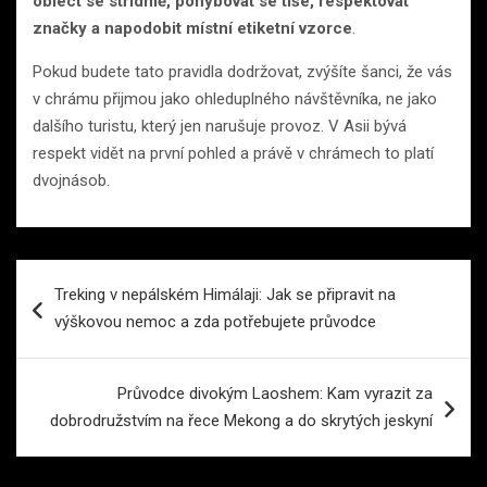
obléct se střídmě, pohybovat se tiše, respektovat
značky a napodobit místní etiketní vzorce
.
Pokud budete tato pravidla dodržovat, zvýšíte šanci, že vás
v chrámu přijmou jako ohleduplného návštěvníka, ne jako
dalšího turistu, který jen narušuje provoz. V Asii bývá
respekt vidět na první pohled a právě v chrámech to platí
dvojnásob.
Navigace
Treking v nepálském Himálaji: Jak se připravit na
pro
výškovou nemoc a zda potřebujete průvodce
příspěvek
Průvodce divokým Laoshem: Kam vyrazit za
dobrodružstvím na řece Mekong a do skrytých jeskyní