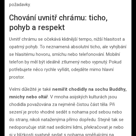
požadavky.
Chování uvnitř chrámu: ticho,
pohyb a respekt
Uvnitř chrámu se očekává klidnější tempo, nižší hlasitost a
opatrný pohyb. To neznamená absolutní ticho, ale vyhýbání
se hlasitému hovoru, smíchu nebo telefonování. Mobilní
telefon by měl být ideálně ztlumený nebo vypnutý. Pokud
potřebujete něco rychle vyřídit, odejděte mimo hlavní
prostor.
Velmi důležité je také
nemiřit chodidly na sochu Buddhy,
mnichy nebo oltář
. V mnoha asijských kulturách jsou
chodidla považována za nejméně čistou část těla. Při
sezení je proto vhodné sedět s nohama pod sebou nebo
do strany, nikoli nataženýma přímo dopředu. Stejně tak se
nedoporučuje stát nad sedícími lidmi, překračovat je nebo
si v blízkosti svatyně sedat s nohama směřujícími na