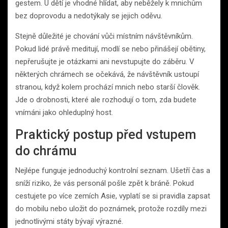
gestem. U dětí je vhodné hlídat, aby neběžely k mnichům
bez doprovodu a nedotýkaly se jejich oděvu.
Stejně důležité je chování vůči místním návštěvníkům.
Pokud lidé právě meditují, modlí se nebo přinášejí obětiny,
nepřerušujte je otázkami ani nevstupujte do záběru. V
některých chrámech se očekává, že návštěvník ustoupí
stranou, když kolem prochází mnich nebo starší člověk.
Jde o drobnosti, které ale rozhodují o tom, zda budete
vnímáni jako ohleduplný host.
Praktický postup před vstupem
do chrámu
Nejlépe funguje jednoduchý kontrolní seznam. Ušetří čas a
sníží riziko, že vás personál pošle zpět k bráně. Pokud
cestujete po více zemích Asie, vyplatí se si pravidla zapsat
do mobilu nebo uložit do poznámek, protože rozdíly mezi
jednotlivými státy bývají výrazné.