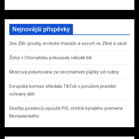
Nejnovější příspěvky
Sex Zlín: priváty, erotické masáže a escort ve Zlíně a okolí
Želvy v Chorvatsku pokousaly několik lidí
Mrázová pokutována za neoznámení půjčky od rodiny
Evropská komise shledala TikTok v porušení pravidel
ochrany dětí
Desítky poslanců opouští PiS, včetně bývalého premiéra
Morawieckého