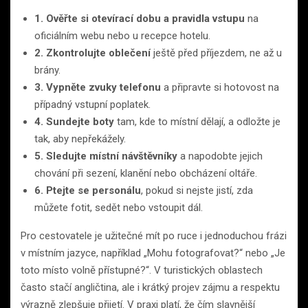
1. Ověřte si otevírací dobu a pravidla vstupu
na
oficiálním webu nebo u recepce hotelu.
2. Zkontrolujte oblečení
ještě před příjezdem, ne až u
brány.
3. Vypněte zvuky telefonu
a připravte si hotovost na
případný vstupní poplatek.
4. Sundejte boty
tam, kde to místní dělají, a odložte je
tak, aby nepřekážely.
5. Sledujte místní návštěvníky
a napodobte jejich
chování při sezení, klanění nebo obcházení oltáře.
6. Ptejte se personálu
, pokud si nejste jistí, zda
můžete fotit, sedět nebo vstoupit dál.
Pro cestovatele je užitečné mít po ruce i jednoduchou frázi
v místním jazyce, například „Mohu fotografovat?“ nebo „Je
toto místo volně přístupné?“. V turistických oblastech
často stačí angličtina, ale i krátký projev zájmu a respektu
výrazně zlepšuje přijetí. V praxi platí, že čím slavnější