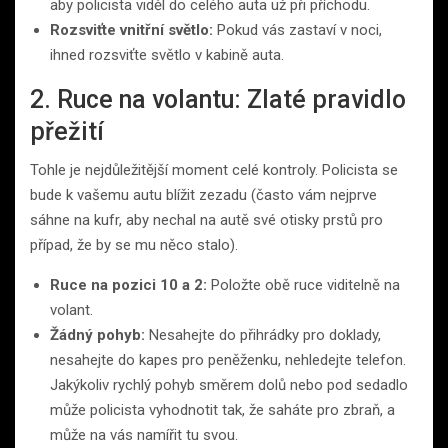
aby policista viděl do celého auta už při příchodu.
Rozsviťte vnitřní světlo:
Pokud vás zastaví v noci,
ihned rozsviťte světlo v kabině auta.
2. Ruce na volantu: Zlaté pravidlo
přežití
Tohle je nejdůležitější moment celé kontroly. Policista se
bude k vašemu autu blížit zezadu (často vám nejprve
sáhne na kufr, aby nechal na autě své otisky prstů pro
případ, že by se mu něco stalo).
Ruce na pozici 10 a 2:
Položte obě ruce viditelně na
volant.
Žádný pohyb:
Nesahejte do přihrádky pro doklady,
nesahejte do kapes pro peněženku, nehledejte telefon.
Jakýkoliv rychlý pohyb směrem dolů nebo pod sedadlo
může policista vyhodnotit tak, že saháte pro zbraň, a
může na vás namířit tu svou.