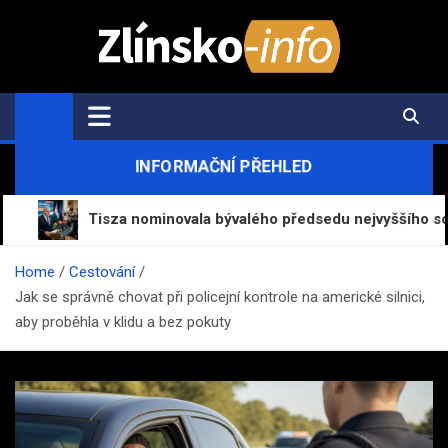
Skip
to
content
Zlínsko-Info.cz
Aktuální informace z regionu a zpravodajství
INFORMAČNÍ PŘEHLED
Tisza nominovala bývalého předsedu nejvyššího soudu Andr
Home
Cestování
Jak se správně chovat při policejní kontrole na americké silnici,
aby proběhla v klidu a bez pokuty