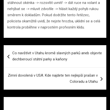
stáhnout okénka -> rozsvítit uvnitř -> dát ruce na volant a
nehýbat se -> mluvit zdvořile -> hlásit každý pohyb rukou
směrem k dokladům. Pokud dodržíte tento řetězec,
policista okamžitě uvidí, že nejste hrozba, uklidní se a celá
kontrola proběhne v naprostém profesním klidu.
Navigace
Co navštívit v Utahu kromě slavných parků aneb objevte
pro
dechberoucí státní parky a kaňony
příspěvek
Zimní dovolená v USA: Kde najdete ten nejlepší prašan v
Coloradu a Utahu