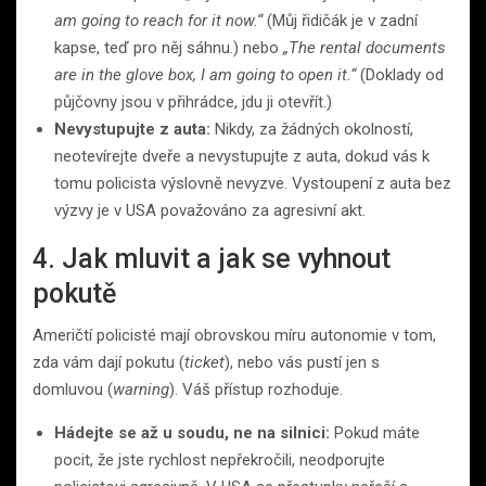
am going to reach for it now.“
(Můj řidičák je v zadní
kapse, teď pro něj sáhnu.) nebo
„The rental documents
are in the glove box, I am going to open it.“
(Doklady od
půjčovny jsou v přihrádce, jdu ji otevřít.)
Nevystupujte z auta:
Nikdy, za žádných okolností,
neotevírejte dveře a nevystupujte z auta, dokud vás k
tomu policista výslovně nevyzve. Vystoupení z auta bez
výzvy je v USA považováno za agresivní akt.
4. Jak mluvit a jak se vyhnout
pokutě
Američtí policisté mají obrovskou míru autonomie v tom,
zda vám dají pokutu (
ticket
), nebo vás pustí jen s
domluvou (
warning
). Váš přístup rozhoduje.
Hádejte se až u soudu, ne na silnici:
Pokud máte
pocit, že jste rychlost nepřekročili, neodporujte