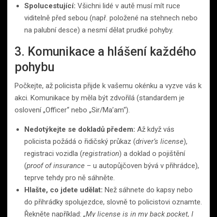
Spolucestující:
Všichni lidé v autě musí mít ruce
viditelně před sebou (např. položené na stehnech nebo
na palubní desce) a nesmí dělat prudké pohyby.
3. Komunikace a hlášení každého
pohybu
Počkejte, až policista přijde k vašemu okénku a vyzve vás k
akci. Komunikace by měla být zdvořilá (standardem je
oslovení „Officer“ nebo „Sir/Ma’am“).
Nedotýkejte se dokladů předem:
Až když vás
policista požádá o řidičský průkaz (
driver’s license
),
registraci vozidla (
registration
) a doklad o pojištění
(
proof of insurance
– u autopůjčoven bývá v přihrádce),
teprve tehdy pro ně sáhněte.
Hlašte, co jdete udělat:
Než sáhnete do kapsy nebo
do přihrádky spolujezdce, slovně to policistovi oznamte.
Řekněte například:
„My license is in my back pocket, I