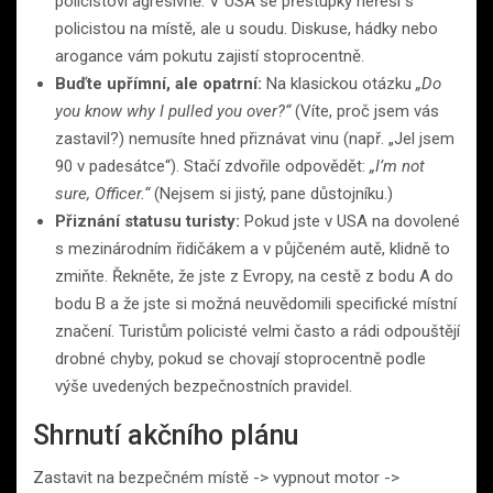
policistovi agresivně. V USA se přestupky neřeší s
policistou na místě, ale u soudu. Diskuse, hádky nebo
arogance vám pokutu zajistí stoprocentně.
Buďte upřímní, ale opatrní:
Na klasickou otázku
„Do
you know why I pulled you over?“
(Víte, proč jsem vás
zastavil?) nemusíte hned přiznávat vinu (např. „Jel jsem
90 v padesátce“). Stačí zdvořile odpovědět:
„I’m not
sure, Officer.“
(Nejsem si jistý, pane důstojníku.)
Přiznání statusu turisty:
Pokud jste v USA na dovolené
s mezinárodním řidičákem a v půjčeném autě, klidně to
zmiňte. Řekněte, že jste z Evropy, na cestě z bodu A do
bodu B a že jste si možná neuvědomili specifické místní
značení. Turistům policisté velmi často a rádi odpouštějí
drobné chyby, pokud se chovají stoprocentně podle
výše uvedených bezpečnostních pravidel.
Shrnutí akčního plánu
Zastavit na bezpečném místě -> vypnout motor ->