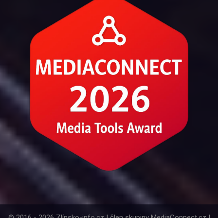
© 2016 - 2026 Zlínsko-info.cz | člen skupiny MediaConnect.cz |