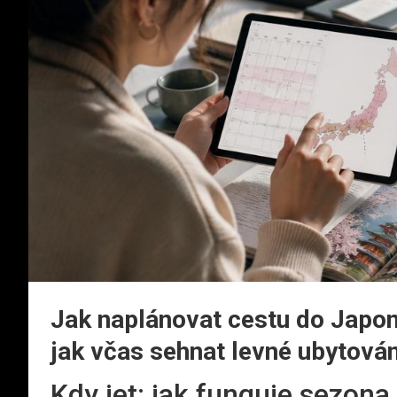
Jak naplánovat cestu do Japon
jak včas sehnat levné ubytován
Kdy jet: jak funguje sezona