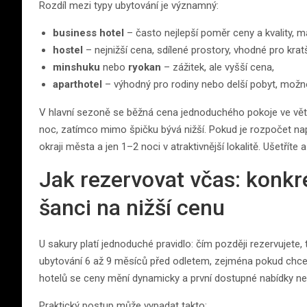
Rozdíl mezi typy ubytování je významný:
business hotel
– často nejlepší poměr ceny a kvality, ma
hostel
– nejnižší cena, sdílené prostory, vhodné pro kratš
minshuku
nebo
ryokan
– zážitek, ale vyšší cena,
aparthotel
– výhodný pro rodiny nebo delší pobyt, možno
V hlavní sezoně se běžná cena jednoduchého pokoje ve vě
noc, zatímco mimo špičku bývá nižší. Pokud je rozpočet napj
okraji města a jen 1–2 noci v atraktivnější lokalitě. Ušetříte 
Jak rezervovat včas: konkré
šanci na nižší cenu
U sakury platí jednoduché pravidlo: čím později rezervujete,
ubytování 6 až 9 měsíců před odletem, zejména pokud chcet
hotelů se ceny mění dynamicky a první dostupné nabídky nemus
Praktický postup může vypadat takto: