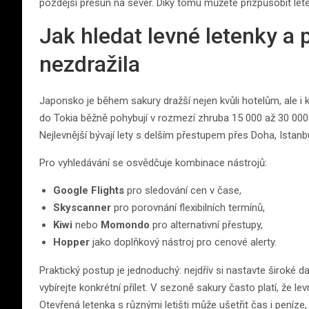
pozdější přesun na sever. Díky tomu můžete přizpůsobit lete
Jak hledat levné letenky a 
nezdražila
Japonsko je během sakury dražší nejen kvůli hotelům, ale i k
do Tokia běžně pohybují v rozmezí zhruba 15 000 až 30 000 K
Nejlevnější bývají lety s delším přestupem přes Doha, Istanb
Pro vyhledávání se osvědčuje kombinace nástrojů:
Google Flights
pro sledování cen v čase,
Skyscanner
pro porovnání flexibilních termínů,
Kiwi
nebo
Momondo
pro alternativní přestupy,
Hopper
jako doplňkový nástroj pro cenové alerty.
Praktický postup je jednoduchý: nejdřív si nastavte široké d
vybírejte konkrétní přílet. V sezoně sakury často platí, že le
Otevřená letenka s různými letišti může ušetřit čas i peníze