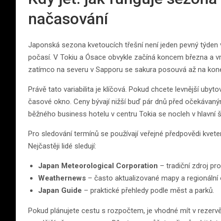
načasování
Japonská sezona kvetoucích třešní není jeden pevný týden v 
počasí. V Tokiu a Ósace obvykle začíná koncem března a v
zatímco na severu v Sapporu se sakura posouvá až na kon
Právě tato variabilita je klíčová. Pokud chcete levnější ubytová
časové okno. Ceny bývají nižší buď pár dnů před očekávaný
běžného business hotelu v centru Tokia se nocleh v hlavní 
Pro sledování termínů se používají veřejné předpovědi kveten
Nejčastěji lidé sledují:
Japan Meteorological Corporation
– tradiční zdroj pr
Weathernews
– často aktualizované mapy a regionální
Japan Guide
– praktické přehledy podle měst a parků.
Pokud plánujete cestu s rozpočtem, je vhodné mít v rezervě d