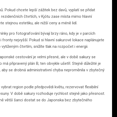
. Pokud chcete lepší zážitek bez davů, vyplatí se přidat
ezidenčních čtvrtích, v Kjótu zase místa mimo hlavní
ete stejnou estetiku, ale nižší ceny a méně lidí.
nky pro fotografování bývají brzy ráno, kdy je v parcích
 fronty nejvyšší. Pokud si hlavní sakurové lokace naplánujete
tíženým čtvrtím, snížíte tlak na rozpočet i energii.
Japonské cestování je velmi přesné, ale v době sakury se
má připravený plán B, ten obvykle ušetří. Stejně důležité je
n, aby se drobná administrativní chyba neproměnila v zbytečný
vybrat region podle předpovědi květu, rezervovat flexibilní
esuny. V době sakury rozhoduje rychlost stejně jako přesnost.
zně větší šanci dostat se do Japonska bez zbytečného