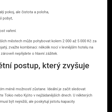
lý pokoj, ale čistota a poloha,
í pobyt,
st vaření.
tších městech může pohybovat kolem 2 000 až 5 000 Kč za
atý, zvažte kombinaci: několik nocí v levnějším hotelu na
a zároveň nepřijdete o hlavní zážitek.
tní postup, který zvyšuje
 tím méně možností zůstane. Ideální je začít sledovat
e Tokio nebo Kjóto v nejžádanějších dnech. U některých
í být nejnižší, ale poskytují jistotu kapacity.