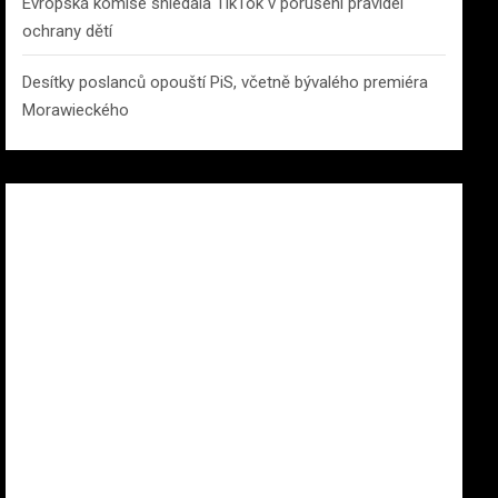
Evropská komise shledala TikTok v porušení pravidel
ochrany dětí
Desítky poslanců opouští PiS, včetně bývalého premiéra
Morawieckého