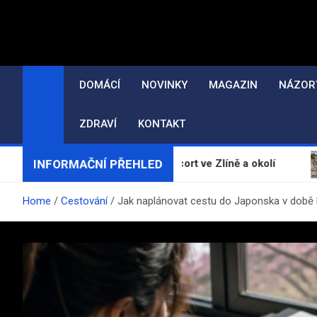
Skip
to
content
DOMÁCÍ
NOVINKY
MAGAZIN
NÁZOR
ZDRAVÍ
KONTAKT
INFORMAČNÍ PŘEHLED
y, erotické masáže a escort ve Zlíně a okolí
Želvy v
Home
Cestování
Jak naplánovat cestu do Japonska v době k