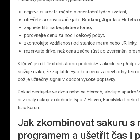
nejprve si určete město a orientační týden kvetení,
otevřete si srovnávače jako
Booking
,
Agoda
a
Hotels.
zapněte filtr na bezplatné storno,
porovnejte cenu za noc i celkový pobyt,
zkontrolujte vzdálenost od stanice metra nebo JR linky,
rezervujte dříve, než cena začne růst po zveřejnění přesn
Klíčové je mít flexibilní storno podmínky. Jakmile se předpo
snižuje riziko, že zaplatíte vysokou cenu za nevhodný termín
což je užitečný signál v období vysoké poptávky.
Pokud cestujete ve dvou nebo ve čtyřech, sledujte apartmá
než malý nákup v obchodě typu 7-Eleven, FamilyMart nebo La
tisíc korun.
Jak zkombinovat sakuru s
programem a ušetřit čas i 