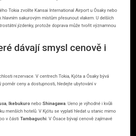
mého Tokia zvolíte Kansai International Airport u Ósaky nebo
 k hlavním sakurovým místům přesunout vlakem. U delších
itrostátní jízdenky, protože doprava může tvořit významnou
teré dávají smysl cenově i
ychlosti rezervace. V centrech Tokia, Kjóta a Ósaky bývá
poměr ceny a dostupnosti, hledejte ubytování v
usa
,
Ikebukuro
nebo
Shinagawa
. Ueno je výhodné i kvůli
dku menších hotelů. V Kjótu se vyplatí hledat u stanic mimo
o v části
Tambaguchi
. V Ósace bývají cenově zajímavé