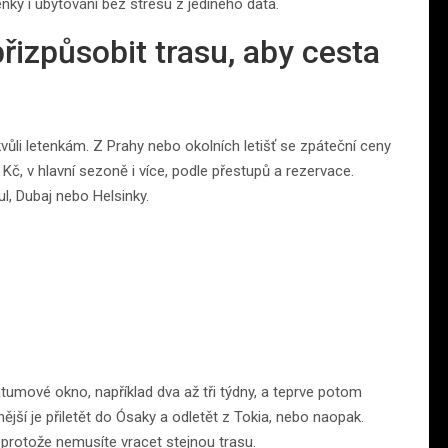
nky i ubytování bez stresu z jediného data.
přizpůsobit trasu, aby cesta
vůli letenkám. Z Prahy nebo okolních letišť se zpáteční ceny
č, v hlavní sezoně i více, podle přestupů a rezervace.
ul, Dubaj nebo Helsinky.
atumové okno, například dva až tři týdny, a teprve potom
vnější je přiletět do Ósaky a odletět z Tokia, nebo naopak.
, protože nemusíte vracet stejnou trasu.