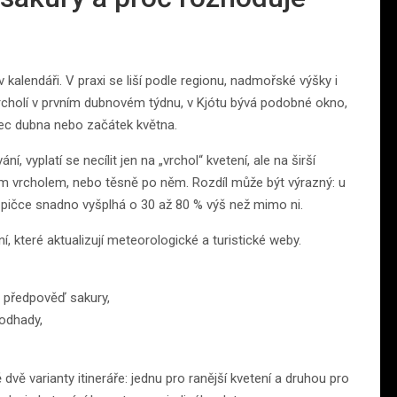
kalendáři. V praxi se liší podle regionu, nadmořské výšky i
rcholí v prvním dubnovém týdnu, v Kjótu bývá podobné okno,
ec dubna nebo začátek května.
ní, vyplatí se necílit jen na „vrchol“ kvetení, ale na širší
m vrcholem, nebo těsně po něm. Rozdíl může být výrazný: u
špičce snadno vyšplhá o 30 až 80 % výš než mimo ni.
í, které aktualizují meteorologické a turistické weby.
o předpověď sakury,
 odhady,
vě varianty itineráře: jednu pro ranější kvetení a druhou pro