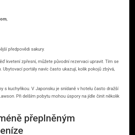
com
,
ější předpovědi sakury.
věď kvetení zpřesní, můžete původní rezervaci upravit. Tím se
. Ubytovací portály navíc často ukazují, kolik pokojů zbývá,
ny s kuchyňkou. V Japonsku je snídaně v hotelu často dražší
wson. Při delším pobytu mohou úspory na jídle činit několik
 méně přeplněným
peníze