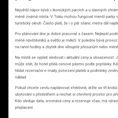
Největší nápor bývá v ikonických parcích a u slavných chrámů
méně známá místa. V Tokiu mohou fungovat menší parky v r
turistický okruh. Často platí, že i o pár stanic metra dál najd
Pro plánování dne je dobré pracovat s časem. Nejlepší podmí
méně návštěvníků a světlo je měkčí. V poledne bývá provoz i
na ranní hodiny a zbytek dne věnujete přesunům nebo méně vy
Na místě se vyplatí sledovat i aktuální ceny a obsazenost. 
může stát, že hotel přidá cenové pásmo podle poptávky. Kdo 
hlídat rezervační e-maily, potvrzení plateb a podmínky změ
náklad.
Pokud chcete cestu naplánovat efektivně, držte se tří kroků: 
ubytování s předstihem a nechat si otevřený prostor pro př
Kdo sleduje data, srovnává ceny a rezervuje včas, má výra
přeplacení.