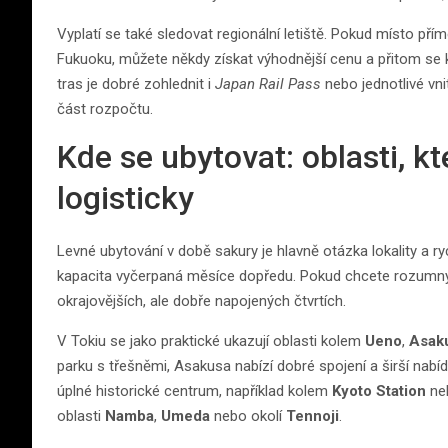
Vyplatí se také sledovat regionální letiště. Pokud místo pří
Fukuoku, můžete někdy získat výhodnější cenu a přitom se
tras je dobré zohlednit i
Japan Rail Pass
nebo jednotlivé vn
část rozpočtu.
Kde se ubytovat: oblasti, k
logisticky
Levné ubytování v době sakury je hlavně otázka lokality a r
kapacita vyčerpaná měsíce dopředu. Pokud chcete rozumný 
okrajovějších, ale dobře napojených čtvrtích.
V Tokiu se jako praktické ukazují oblasti kolem
Ueno
,
Asak
parku s třešněmi, Asakusa nabízí dobré spojení a širší nabí
úplné historické centrum, například kolem
Kyoto Station
neb
oblasti
Namba
,
Umeda
nebo okolí
Tennoji
.