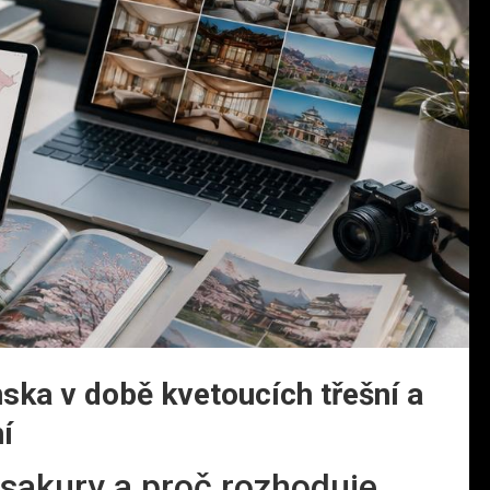
ska v době kvetoucích třešní a
í
 sakury a proč rozhoduje