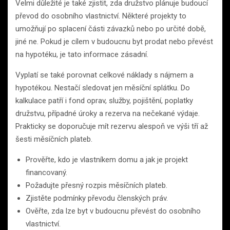
Velmi důležité je také zjistit, zda družstvo plánuje budoucí
převod do osobního vlastnictví. Některé projekty to
umožňují po splacení části závazků nebo po určité době,
jiné ne. Pokud je cílem v budoucnu byt prodat nebo převést
na hypotéku, je tato informace zásadní.
Vyplatí se také porovnat celkové náklady s nájmem a
hypotékou. Nestačí sledovat jen měsíční splátku. Do
kalkulace patří i fond oprav, služby, pojištění, poplatky
družstvu, případné úroky a rezerva na nečekané výdaje.
Prakticky se doporučuje mít rezervu alespoň ve výši tří až
šesti měsíčních plateb.
Prověřte, kdo je vlastníkem domu a jak je projekt
financovaný.
Požadujte přesný rozpis měsíčních plateb.
Zjistěte podmínky převodu členských práv.
Ověřte, zda lze byt v budoucnu převést do osobního
vlastnictví.