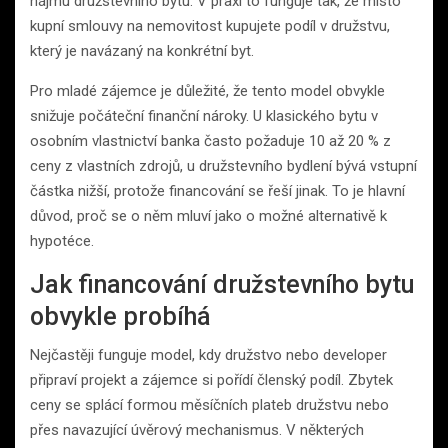
nájmu družstevního bytu. V praxi to funguje tak, že místo
kupní smlouvy na nemovitost kupujete podíl v družstvu,
který je navázaný na konkrétní byt.
Pro mladé zájemce je důležité, že tento model obvykle
snižuje počáteční finanční nároky. U klasického bytu v
osobním vlastnictví banka často požaduje 10 až 20 % z
ceny z vlastních zdrojů, u družstevního bydlení bývá vstupní
částka nižší, protože financování se řeší jinak. To je hlavní
důvod, proč se o něm mluví jako o možné alternativě k
hypotéce.
Jak financování družstevního bytu
obvykle probíhá
Nejčastěji funguje model, kdy družstvo nebo developer
připraví projekt a zájemce si pořídí členský podíl. Zbytek
ceny se splácí formou měsíčních plateb družstvu nebo
přes navazující úvěrový mechanismus. V některých