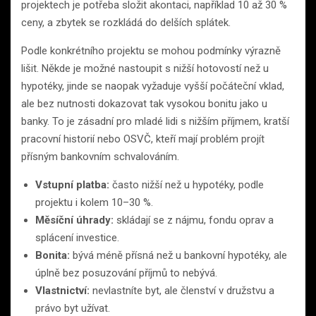
projektech je potřeba složit akontaci, například 10 až 30 %
ceny, a zbytek se rozkládá do delších splátek.
Podle konkrétního projektu se mohou podmínky výrazně
lišit. Někde je možné nastoupit s nižší hotovostí než u
hypotéky, jinde se naopak vyžaduje vyšší počáteční vklad,
ale bez nutnosti dokazovat tak vysokou bonitu jako u
banky. To je zásadní pro mladé lidi s nižším příjmem, kratší
pracovní historií nebo OSVČ, kteří mají problém projít
přísným bankovním schvalováním.
Vstupní platba:
často nižší než u hypotéky, podle
projektu i kolem 10–30 %.
Měsíční úhrady:
skládají se z nájmu, fondu oprav a
splácení investice.
Bonita:
bývá méně přísná než u bankovní hypotéky, ale
úplně bez posuzování příjmů to nebývá.
Vlastnictví:
nevlastníte byt, ale členství v družstvu a
právo byt užívat.