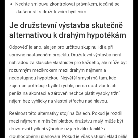
Nechte smlouvu zkontrolovat právníkem, ideálně se
zkušeností s družstevním bydlením.
Je družstevní výstavba skutečně
alternativou k drahým hypotékám
Odpověď je ano, ale jen pro určitou skupinu lidí a při
správně nastaveném projektu. Družstevní výstavba není
náhradou za klasické vlastnictví pro každého, ale může být
rozumným mezikrokem mezi drahým nájmem a
nedostupnou hypotékou. Největší smysl má tam, kde
zájemce potřebuje bydlet rychle, nemá dost vlastních
peněz na akontaci a zároveň nechce platit vysoký tržní
nájem bez vyhlídky na vlastní střechu nad hlavou.
Reálnost této alternativy stojí na číslech. Pokud je rozdíl
mezi nájmem a měsíční platbou družstvu malý, může být
družstevní bydlení výhodné už jen kvůli stabilitě a
dlouhodobému plánování. Pokud je však vstupní vklad příliš