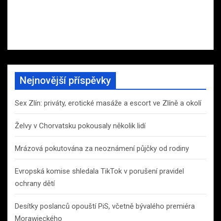
Nejnovější příspěvky
Sex Zlín: priváty, erotické masáže a escort ve Zlíně a okolí
Želvy v Chorvatsku pokousaly několik lidí
Mrázová pokutována za neoznámení půjčky od rodiny
Evropská komise shledala TikTok v porušení pravidel
ochrany dětí
Desítky poslanců opouští PiS, včetně bývalého premiéra
Morawieckého