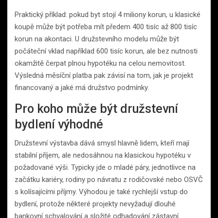
Praktický příklad: pokud byt stojí 4 miliony korun, u klasické
koupě může být potřeba mít předem 400 tisíc až 800 tisíc
korun na akontaci. U družstevního modelu může být
počáteční vklad například 600 tisíc korun, ale bez nutnosti
okamžitě čerpat plnou hypotéku na celou nemovitost.
Výsledná měsíční platba pak závisí na tom, jak je projekt
financovaný a jaké má družstvo podmínky.
Pro koho může být družstevní
bydlení výhodné
Družstevní výstavba dává smysl hlavně lidem, kteří mají
stabilní příjem, ale nedosáhnou na klasickou hypotéku v
požadované výši. Typicky jde o mladé páry, jednotlivce na
začátku kariéry, rodiny po návratu z rodičovské nebo OSVČ
s kolísajícími příjmy. Výhodou je také rychlejší vstup do
bydlení, protože některé projekty nevyžadují dlouhé
bankovní schvalování a složité odhadování zástavní