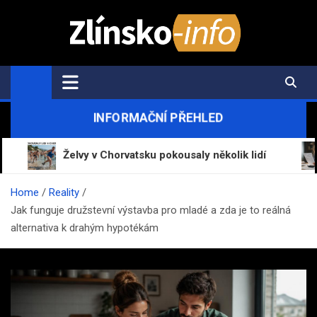
Skip
to
content
Zlínsko-Info.cz
Aktuální informace z regionu a zpravodajství
INFORMAČNÍ PŘEHLED
Želvy v Chorvatsku pokousaly několik lidí
Mrázov
Home
Reality
Jak funguje družstevní výstavba pro mladé a zda je to reálná
alternativa k drahým hypotékám