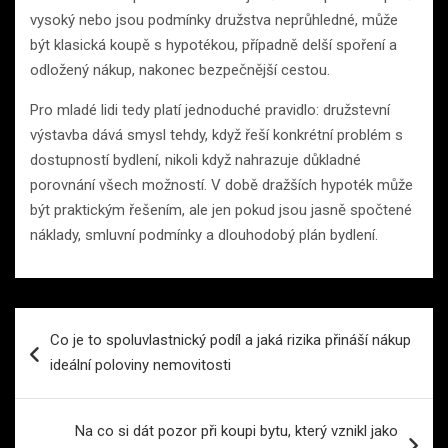
vysoký nebo jsou podmínky družstva neprůhledné, může
být klasická koupě s hypotékou, případně delší spoření a
odložený nákup, nakonec bezpečnější cestou.
Pro mladé lidi tedy platí jednoduché pravidlo: družstevní
výstavba dává smysl tehdy, když řeší konkrétní problém s
dostupností bydlení, nikoli když nahrazuje důkladné
porovnání všech možností. V době dražších hypoték může
být praktickým řešením, ale jen pokud jsou jasně spočtené
náklady, smluvní podmínky a dlouhodobý plán bydlení.
Navigace
Co je to spoluvlastnický podíl a jaká rizika přináší nákup
pro
ideální poloviny nemovitosti
příspěvek
Na co si dát pozor při koupi bytu, který vznikl jako