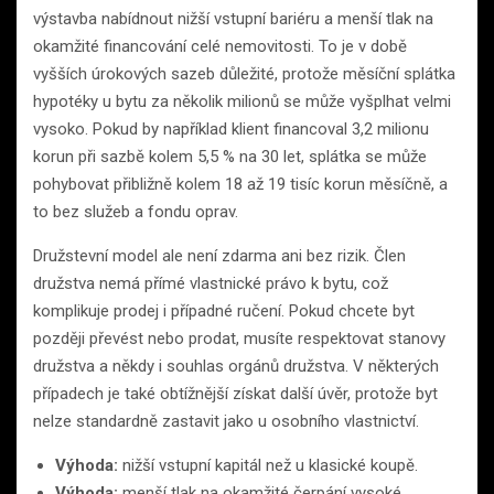
výstavba nabídnout nižší vstupní bariéru a menší tlak na
okamžité financování celé nemovitosti. To je v době
vyšších úrokových sazeb důležité, protože měsíční splátka
hypotéky u bytu za několik milionů se může vyšplhat velmi
vysoko. Pokud by například klient financoval 3,2 milionu
korun při sazbě kolem 5,5 % na 30 let, splátka se může
pohybovat přibližně kolem 18 až 19 tisíc korun měsíčně, a
to bez služeb a fondu oprav.
Družstevní model ale není zdarma ani bez rizik. Člen
družstva nemá přímé vlastnické právo k bytu, což
komplikuje prodej i případné ručení. Pokud chcete byt
později převést nebo prodat, musíte respektovat stanovy
družstva a někdy i souhlas orgánů družstva. V některých
případech je také obtížnější získat další úvěr, protože byt
nelze standardně zastavit jako u osobního vlastnictví.
Výhoda:
nižší vstupní kapitál než u klasické koupě.
Výhoda:
menší tlak na okamžité čerpání vysoké