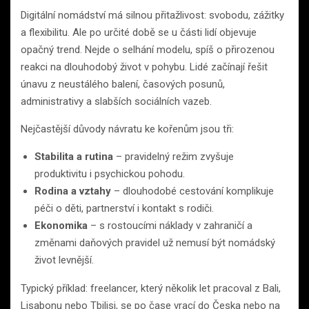
Digitální nomádství má silnou přitažlivost: svobodu, zážitky
a flexibilitu. Ale po určité době se u části lidí objevuje
opačný trend. Nejde o selhání modelu, spíš o přirozenou
reakci na dlouhodobý život v pohybu. Lidé začínají řešit
únavu z neustálého balení, časových posunů,
administrativy a slabších sociálních vazeb.
Nejčastější důvody návratu ke kořenům jsou tři:
Stabilita a rutina
– pravidelný režim zvyšuje
produktivitu i psychickou pohodu.
Rodina a vztahy
– dlouhodobé cestování komplikuje
péči o děti, partnerství i kontakt s rodiči.
Ekonomika
– s rostoucími náklady v zahraničí a
změnami daňových pravidel už nemusí být nomádský
život levnější.
Typický příklad: freelancer, který několik let pracoval z Bali,
Lisabonu nebo Tbilisi, se po čase vrací do Česka nebo na