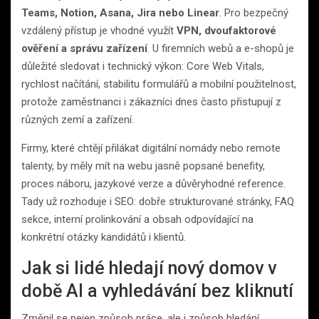
Teams, Notion, Asana, Jira nebo Linear
. Pro bezpečný
vzdálený přístup je vhodné využít
VPN, dvoufaktorové
ověření a správu zařízení
. U firemních webů a e-shopů je
důležité sledovat i technický výkon: Core Web Vitals,
rychlost načítání, stabilitu formulářů a mobilní použitelnost,
protože zaměstnanci i zákazníci dnes často přistupují z
různých zemí a zařízení.
Firmy, které chtějí přilákat digitální nomády nebo remote
talenty, by měly mít na webu jasně popsané benefity,
proces náboru, jazykové verze a důvěryhodné reference.
Tady už rozhoduje i SEO: dobře strukturované stránky, FAQ
sekce, interní prolinkování a obsah odpovídající na
konkrétní otázky kandidátů i klientů.
Jak si lidé hledají nový domov v
době AI a vyhledávání bez kliknutí
Změnil se nejen způsob práce, ale i způsob hledání