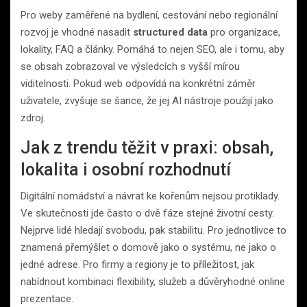
Pro weby zaměřené na bydlení, cestování nebo regionální
rozvoj je vhodné nasadit
structured data
pro organizace,
lokality, FAQ a články. Pomáhá to nejen SEO, ale i tomu, aby
se obsah zobrazoval ve výsledcích s vyšší mírou
viditelnosti. Pokud web odpovídá na konkrétní záměr
uživatele, zvyšuje se šance, že jej AI nástroje použijí jako
zdroj.
Jak z trendu těžit v praxi: obsah,
lokalita i osobní rozhodnutí
Digitální nomádství a návrat ke kořenům nejsou protiklady.
Ve skutečnosti jde často o dvě fáze stejné životní cesty.
Nejprve lidé hledají svobodu, pak stabilitu. Pro jednotlivce to
znamená přemýšlet o domově jako o systému, ne jako o
jedné adrese. Pro firmy a regiony je to příležitost, jak
nabídnout kombinaci flexibility, služeb a důvěryhodné online
prezentace.