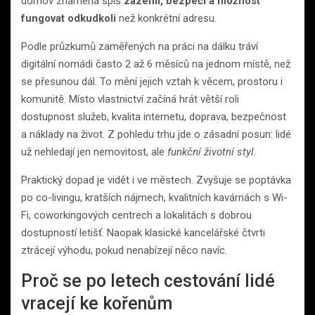
domov znamená spíš
zázemí, bezpečí a možnost
fungovat odkudkoli
než konkrétní adresu.
Podle průzkumů zaměřených na práci na dálku tráví
digitální nomádi často 2 až 6 měsíců na jednom místě, než
se přesunou dál. To mění jejich vztah k věcem, prostoru i
komunitě. Místo vlastnictví začíná hrát větší roli
dostupnost služeb, kvalita internetu, doprava, bezpečnost
a náklady na život. Z pohledu trhu jde o zásadní posun: lidé
už nehledají jen nemovitost, ale
funkční životní styl
.
Praktický dopad je vidět i ve městech. Zvyšuje se poptávka
po co-livingu, kratších nájmech, kvalitních kavárnách s Wi-
Fi, coworkingových centrech a lokalitách s dobrou
dostupností letišť. Naopak klasické kancelářské čtvrti
ztrácejí výhodu, pokud nenabízejí něco navíc.
Proč se po letech cestování lidé
vracejí ke kořenům