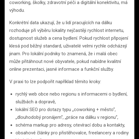
coworking, školky, zdravotní péči a digitální konektivitu, má
výhodu.
Konkrétní data ukazují, že u lidí pracujících na dálku
rozhoduje při výběru lokality nejčastěji rychlost internetu,
dostupnost služeb a cena bydlení. Pokud rychlost připojení
klesá pod běžný standard, uživatelé velmi rychle odcházejí
jinam. Pro lokální podniky to znamená, že i malá obec
může přitáhnout nové obyvatele, pokud nabídne kvalitní
online prezentaci, jasné informace a funkční služby.
V praxi to lze podpořit například těmito kroky:
rychlý web obce nebo regionu s informacemi o bydlení,
službách a dopravě,
lokální SEO pro dotazy typu „coworking + město“,
„dlouhodobý pronájem“, „práce na dálku v regionu“,
schéma markup pro adresy, otevírací dobu a kontakty,
obsahové články pro přistěhovalce, freelancery a rodiny