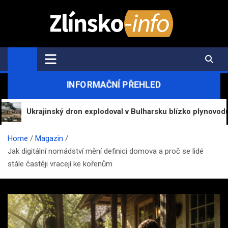
Skip
to
content
Zlínsko-Info.cz
Aktuální informace z regionu a zpravodajství
INFORMAČNÍ PŘEHLED
ajinský dron explodoval v Bulharsku blízko plynovodu
Home
Magazin
Jak digitální nomádství mění definici domova a proč se lidé
stále častěji vracejí ke kořenům