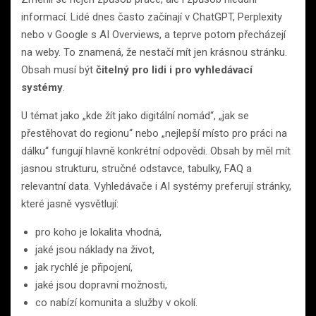
informací. Lidé dnes často začínají v ChatGPT, Perplexity
nebo v Google s AI Overviews, a teprve potom přecházejí
na weby. To znamená, že nestačí mít jen krásnou stránku.
Obsah musí být
čitelný pro lidi i pro vyhledávací
systémy
.
U témat jako „kde žít jako digitální nomád“, „jak se
přestěhovat do regionu“ nebo „nejlepší místo pro práci na
dálku“ fungují hlavně konkrétní odpovědi. Obsah by měl mít
jasnou strukturu, stručné odstavce, tabulky, FAQ a
relevantní data. Vyhledávače i AI systémy preferují stránky,
které jasně vysvětlují:
pro koho je lokalita vhodná,
jaké jsou náklady na život,
jak rychlé je připojení,
jaké jsou dopravní možnosti,
co nabízí komunita a služby v okolí.