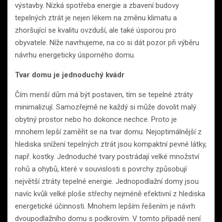
výstavby. Nízká spotřeba energie a zbavení budovy
tepelných ztrát je nejen lékem na změnu klimatu a
zhoršující se kvalitu ovzduší, ale také úsporou pro
obyvatele. Níže navrhujeme, na co si dát pozor při výběru
návrhu energeticky úsporného domu.
Tvar domu je jednoduchý kvádr
Čím menší dům má být postaven, tím se tepelné ztráty
minimalizují. Samozřejmě ne každý si může dovolit malý
obytný prostor nebo ho dokonce nechce. Proto je
mnohem lepší zaměřit se na tvar domu. Nejoptimálnější z
hlediska snížení tepelných ztrát jsou kompaktní pevné látky,
např. kostky. Jednoduché tvary postrádají velké množství
rohů a ohybů, které v souvislosti s povrchy způsobují
největší ztráty tepelné energie. Jednopodlažní domy jsou
navíc kvůli velké ploše střechy nejméně efektivní z hlediska
energetické účinnosti. Mnohem lepším řešením je návrh
dvoupodlažního domu s podkrovím. V tomto případě není