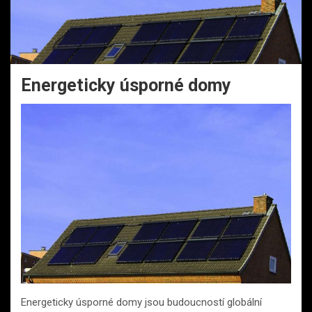
Energeticky úsporné domy
Energeticky úsporné domy jsou budoucností globální