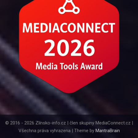
© 2016 - 2026 Zlínsko-info.cz | člen skupiny MediaConnect.cz |
Všechna práva vyhrazena | Theme by
MantraBrain