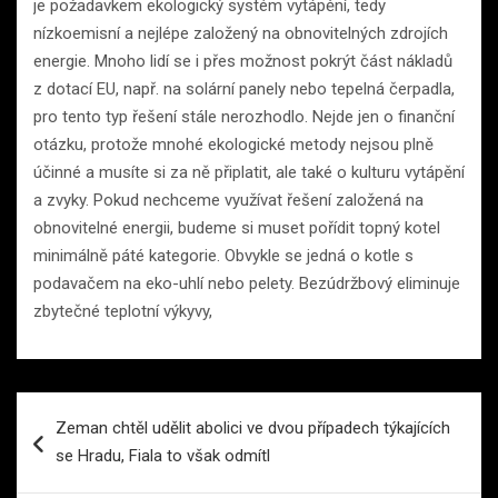
je požadavkem ekologický systém vytápění, tedy
nízkoemisní a nejlépe založený na obnovitelných zdrojích
energie. Mnoho lidí se i přes možnost pokrýt část nákladů
z dotací EU, např. na solární panely nebo tepelná čerpadla,
pro tento typ řešení stále nerozhodlo. Nejde jen o finanční
otázku, protože mnohé ekologické metody nejsou plně
účinné a musíte si za ně připlatit, ale také o kulturu vytápění
a zvyky. Pokud nechceme využívat řešení založená na
obnovitelné energii, budeme si muset pořídit topný kotel
minimálně páté kategorie. Obvykle se jedná o kotle s
podavačem na eko-uhlí nebo pelety. Bezúdržbový eliminuje
zbytečné teplotní výkyvy,
Navigace
Zeman chtěl udělit abolici ve dvou případech týkajících
pro
se Hradu, Fiala to však odmítl
příspěvek