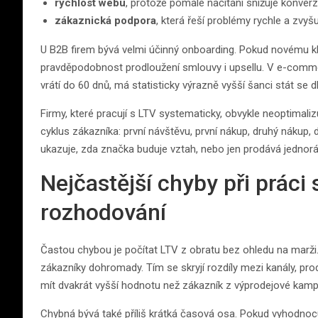
rychlost webu
, protože pomalé načítání snižuje konverz
zákaznická podpora
, která řeší problémy rychle a zvy
U B2B firem bývá velmi účinný onboarding. Pokud novému kl
pravděpodobnost prodloužení smlouvy i upsellu. V e-comme
vrátí do 60 dnů, má statisticky výrazně vyšší šanci stát se
Firmy, které pracují s LTV systematicky, obvykle neoptimalizu
cyklus zákazníka: první návštěvu, první nákup, druhý nákup
ukazuje, zda značka buduje vztah, nebo jen prodává jednor
Nejčastější chyby při práci
rozhodování
Častou chybou je počítat LTV z obratu bez ohledu na marži.
zákazníky dohromady. Tím se skryjí rozdíly mezi kanály, pr
mít dvakrát vyšší hodnotu než zákazník z výprodejové kampa
Chybná bývá také příliš krátká časová osa. Pokud vyhodnoc