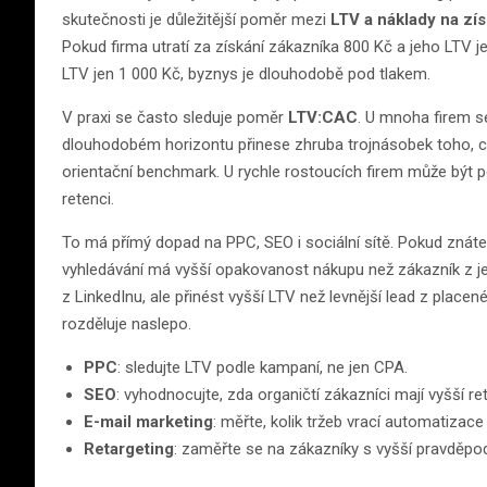
skutečnosti je důležitější poměr mezi
LTV a náklady na zí
Pokud firma utratí za získání zákazníka 800 Kč a jeho LTV j
LTV jen 1 000 Kč, byznys je dlouhodobě pod tlakem.
V praxi se často sleduje poměr
LTV:CAC
. U mnoha firem se
dlouhodobém horizontu přinese zhruba trojnásobek toho, co s
orientační benchmark. U rychle rostoucích firem může být po
retenci.
To má přímý dopad na PPC, SEO i sociální sítě. Pokud znáte
vyhledávání má vyšší opakovanost nákupu než zákazník z j
z LinkedInu, ale přinést vyšší LTV než levnější lead z place
rozděluje naslepo.
PPC
: sledujte LTV podle kampaní, ne jen CPA.
SEO
: vyhodnocujte, zda organičtí zákazníci mají vyšší r
E-mail marketing
: měřte, kolik tržeb vrací automatizac
Retargeting
: zaměřte se na zákazníky s vyšší pravděpo