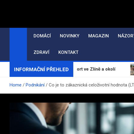
Skip
to
content
DOMÁCÍ
NOVINKY
MAGAZIN
NÁZOR
ZDRAVÍ
KONTAKT
INFORMAČNÍ PŘEHLED
áty, erotické masáže a escort ve Zlíně a okolí
Želvy
Home
Podnikání
Co je to zákaznická celoživotní hodnota (LTV