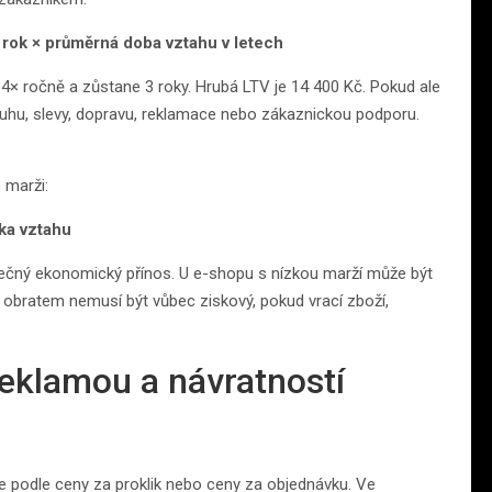
rok × průměrná doba vztahu v letech
4× ročně a zůstane 3 roky. Hrubá LTV je 14 400 Kč. Pokud ale
luhu, slevy, dopravu, reklamace nebo zákaznickou podporu.
 marži:
ka vztahu
kutečný ekonomický přínos. U e-shopu s nízkou marží může být
obratem nemusí být vůbec ziskový, pokud vrací zboží,
 reklamou a návratností
 podle ceny za proklik nebo ceny za objednávku. Ve