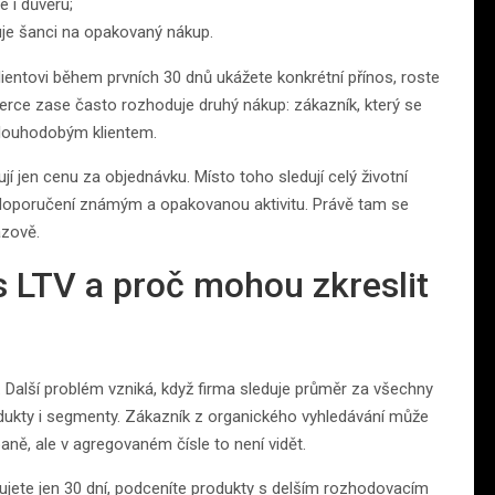
e i důvěru;
šuje šanci na opakovaný nákup.
ientovi během prvních 30 dnů ukážete konkrétní přínos, roste
rce zase často rozhoduje druhý nákup: zákazník, který se
 dlouhodobým klientem.
jí jen cenu za objednávku. Místo toho sledují celý životní
, doporučení známým a opakovanou aktivitu. Právě tam se
ázově.
 s LTV a proč mohou zkreslit
 Další problém vzniká, když firma sleduje průměr za všechny
odukty i segmenty. Zákazník z organického vyhledávání může
ně, ale v agregovaném čísle to není vidět.
ujete jen 30 dní, podceníte produkty s delším rozhodovacím