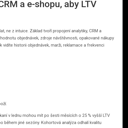
 CRM a e-shopu, aby LTV
, ne z intuice. Základ tvoří propojení analytiky, CRM a
y, hodnotu objednávek, zdroje návštěvnosti, opakované nákupy
idíte historii objednávek, marži, reklamace a frekvenci
oží.
ískaní v lednu mohou mít po šesti měsících o 25 % vyšší LTV
bo během jiné sezóny. Kohortová analýza odhalí kvalitu