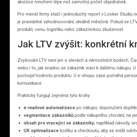
akvizice mnohem lépe než samotný počet objednávek.
Pro menší firmy stačí i jednoduchý report v Looker Studiu
je pravidelné vyhodnocování, ideálně měsíčně. Pokud se LTV
produkt, cenu, logistiku nebo zákaznickou zkušenost.
Jak LTV zvýšit: konkrétní k
Zvyšování LTV není jen o slevách a věrnostních bodech. Čas
webu i to, jak snadno se zákazník vrací k dalšímu nákupu. U
pochopil hodnotu produktu. U e-shopu zase pomáhá person
komunikace.
Prakticky fungují zejména tyto kroky:
e-mailové automatizace
po nákupu: doporučení doplňků
segmentace zákazníků
podle nákupního chování, ne je
obsah pro vracející se zákazníky
, například návody, sr
UX optimalizace
košíku a checkoutu, aby se snížil odc