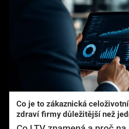
Co je to zákaznická celoživotní
zdraví firmy důležitější než je
Co LTV znamená a proč na ní