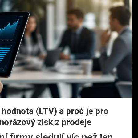
 hodnota (LTV) a proč je pro
dnorázový zisk z prodeje
 firmy sledují víc než jen