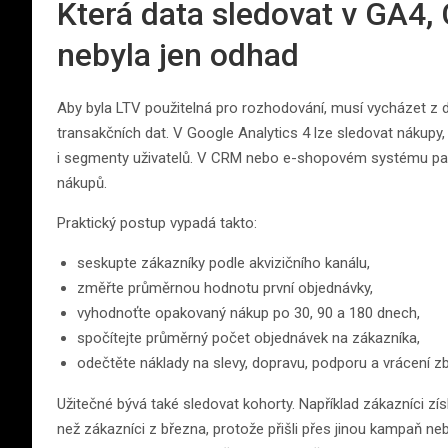
Která data sledovat v GA4,
nebyla jen odhad
Aby byla LTV použitelná pro rozhodování, musí vycházet z dat
transakčních dat. V Google Analytics 4 lze sledovat nákup
i segmenty uživatelů. V CRM nebo e-shopovém systému pak v
nákupů.
Praktický postup vypadá takto:
seskupte zákazníky podle akvizičního kanálu,
změřte průměrnou hodnotu první objednávky,
vyhodnoťte opakovaný nákup po 30, 90 a 180 dnech,
spočítejte průměrný počet objednávek na zákazníka,
odečtěte náklady na slevy, dopravu, podporu a vrácení zb
Užitečné bývá také sledovat kohorty. Například zákazníci z
než zákazníci z března, protože přišli přes jinou kampaň ne