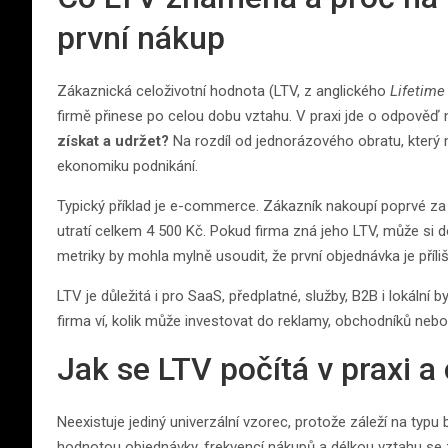
první nákup
Zákaznická celoživotní hodnota (LTV, z anglického
Lifetime
firmě přinese po celou dobu vztahu. V praxi jde o odpověď
získat a udržet?
Na rozdíl od jednorázového obratu, který
ekonomiku podnikání.
Typický příklad je e-commerce. Zákazník nakoupí poprvé za 9
utratí celkem 4 500 Kč. Pokud firma zná jeho LTV, může si dov
metriky by mohla mylně usoudit, že první objednávka je příli
LTV je důležitá i pro SaaS, předplatné, služby, B2B i lokální 
firma ví, kolik může investovat do reklamy, obchodníků neb
Jak se LTV počítá v praxi a
Neexistuje jediný univerzální vzorec, protože záleží na typ
hodnotou objednávky, frekvencí nákupů a délkou vztahu se