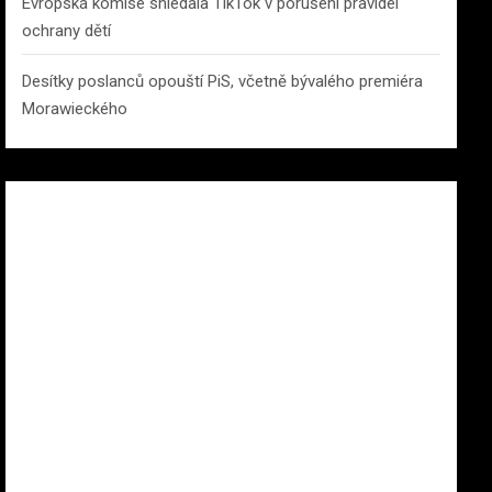
Evropská komise shledala TikTok v porušení pravidel
ochrany dětí
Desítky poslanců opouští PiS, včetně bývalého premiéra
Morawieckého