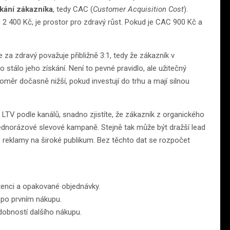
skání zákazníka
, tedy CAC (
Customer Acquisition Cost
).
e 2 400 Kč, je prostor pro zdravý růst. Pokud je CAC 900 Kč a
 za zdravý považuje přibližně 3:1, tedy že zákazník v
tálo jeho získání. Není to pevné pravidlo, ale užitečný
měr dočasně nižší, pokud investují do trhu a mají silnou
 LTV podle kanálů, snadno zjistíte, že zákazník z organického
ednorázové slevové kampaně. Stejně tak může být dražší lead
né reklamy na široké publikum. Bez těchto dat se rozpočet
etenci a opakované objednávky.
e po prvním nákupu.
dobností dalšího nákupu.