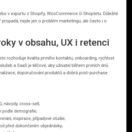
 nebo v exportu z Shopify, WooCommerce či Shoptetu. Důležité
 propadá, nejde jen o problém marketingu, ale často i o
roky v obsahu, UX i retenci
to rozhoduje kvalita prvního kontaktu, onboarding, rychlost
 služeb a SaaS je klíčové, aby uživatel během prvních dnů
alizace, doporučování produktů a dobrá post-purchase
, návody, cross-sell;
n podle demografie;
ovnání, inspirace, případové studie;
hod před dokončením objednávky;