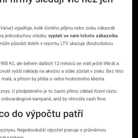
 Value
) vyjadřuje, kolik čistého příjmu nebo zisku zákazník
 na jednoduchou otázku:
vyplatí se nám tohoto zákazníka
 může působit dobře v reportu, LTV ukazuje dlouhodobou
00 Kč, ale během dalších 12 měsíců se vrátí ještě třikrát a
olit vyšší náklady na akvizici a stále zůstat v zisku. Bez této
š malá, a přitom by přišla o velmi hodnotného klienta.
byznys. U předplatného je to často přímo základ řízení růstu:
o onboardingové kampaně, aniž by ohrozila cash flow.
 co do výpočtu patří
u byznysu. Nejjednodušší výpočet pracuje s průměrnou
 zákazníkem: